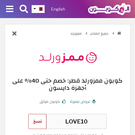
English
جميع المتاجر
ممزورلد
كوبون ممزورلد قطر: خصم حتى 40% على
أجهزة دايسون
عروض مميزة
كوبون موثق
نسخ