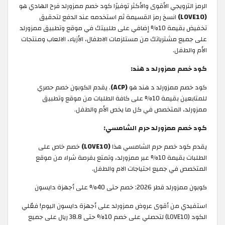
الرمز الترويجي الأقوى والأكثر توفيرًا كود خصم ممزورلد فرح الهادي هو
(LOVE10)
انسخ رمز القسيمة ثم استخدمه عند الدفع لتحقيق
تخفيض بقيمة 10% إضافي على طلبيتك في موقع وتطبيق ممزورلد
على جميع مشترياتك من مستلزمات الاطفال، الأزياء، الالعاب ومنتجات
الأم والطفل.
كود خصم ممزورلد د هند:
كود خصم ممزورلد د هند هو
(ACP)
. يقدم الكوبون خصم حصري
للمتابعين بقيمة 10% على كافة الطلبات من موقع وتطبيق
ممزورلد، المتخصص في كل ما يخص الأم والطفل.
كود خصم ممزورلد حرم الشامسي:
يقدم كود خصم حرم الشامسي هذا
(LOVE10)
خصم خاص على
الطلبات بقيمة 10% عبر ممزورلد، وتمتع بفرصة شراء من موقع
المتخصص في جميع احتياجات الام والطفل.
كوبون ممزورلد قطر 2026: خصم حتى 40% على أجهزة دايسون
استفيدي من أقوى عروض ممزورلد على أجهزة دايسون اليوم! فعّلي
الكود (LOVE10) لتحصلي على خصم 10% حتى 38.8 ريال على جميع