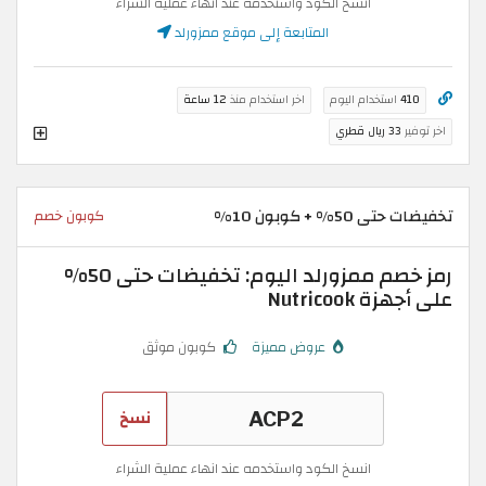
انسخ الكود واستخدمه عند انهاء عملية الشراء
المتابعة إلى موقع ممزورلد
410
استخدام اليوم
اخر استخدام منذ
12 ساعة
اخر توفير
33 ريال قطري
تخفيضات حتى 50% + كوبون 10%
كوبون خصم
رمز خصم ممزورلد اليوم: تخفيضات حتى 50%
على أجهزة Nutricook
عروض مميزة
كوبون موثق
نسخ
انسخ الكود واستخدمه عند انهاء عملية الشراء