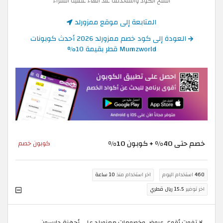
انسخ الكود واستخدمه عند انهاء عملية الشراء
المتابعة إلى موقع ممزورلد
العودة إلى كود خصم ممزورلد 2026 أحدث كوبونات
Mumzworld قطر بقيمة 10%
خصم حتى 40% + كوبون 10%
كوبون خصم
460
استخدام اليوم
اخر استخدام منذ
10 ساعة
اخر توفير
15.5 ريال قطري
لا تفوت أقوى عروض وخصومات ممزورلد على أجهزة دايسون