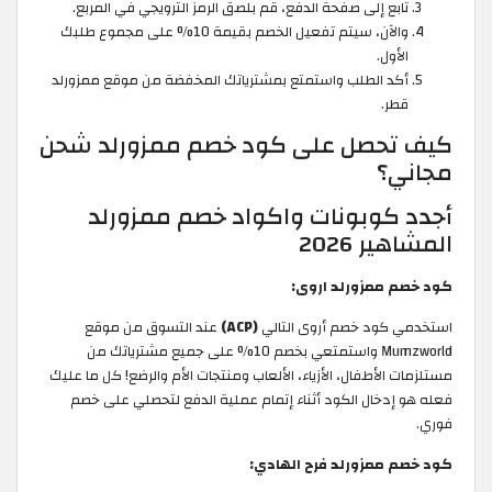
تابع إلى صفحة الدفع، قم بلصق الرمز الترويجي في المربع.
والآن، سيتم تفعيل الخصم بقيمة 10% على مجموع طلبك
الأول.
أكد الطلب واستمتع بمشترياتك المخفضة من موقع ممزورلد
قطر.
كيف تحصل على كود خصم ممزورلد شحن
مجاني؟
أجدد كوبونات واكواد خصم ممزورلد
المشاهير 2026
كود خصم ممزورلد اروى:
استخدمي كود خصم أروى التالي
(ACP)
عند التسوق من موقع
Mumzworld واستمتعي بخصم 10% على جميع مشترياتك من
مستلزمات الأطفال، الأزياء، الألعاب ومنتجات الأم والرضع! كل ما عليك
فعله هو إدخال الكود أثناء إتمام عملية الدفع لتحصلي على خصم
فوري.
كود خصم ممزورلد فرح الهادي: