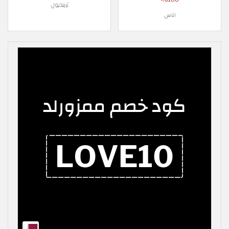
ترينديول
اناس