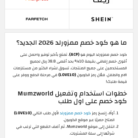
ما هو كود خصم ممزورلد 2026 الجديد؟
كود خصم ممزورلد اليوم هو
(ACP)
. تمتع بأكبر توفير واحصل على
أقوى خصم إضافي بقيمة 10% بحد أقصى 38.8 ريال لجميع
المستخدمين على جميع المنتجات. تسوق لشراء الكثير من مستلزمات
الام والطفل. فعّل رمز الكوبون
(LOVE10)
في مرحلة الدفع ووفر على
قيمة طلبك!
خطوات استخدام وتفعيل Mumzworld
كود خصم على اول طلب
أولًا، إنسخ رمز
كود خصم ممزورلد
لأول طلب التالي
(LOVE10)
المتاح حصريًا عبر موقع الكوبون.
انتقل إلى موقع Mumzworld، ثم أضف القطع التي ترغب في
شرائها إلى سلة المشتريات.