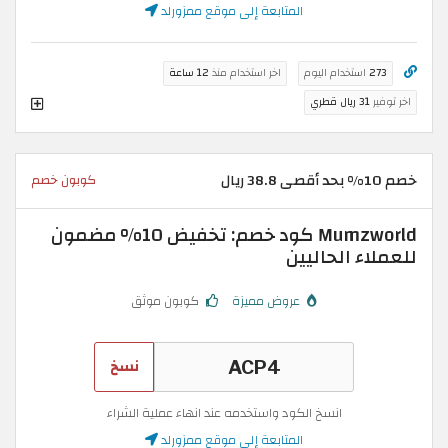
المتابعة إلى موقع ممزورلد
273
استخدام اليوم
اخر استخدام منذ
12 ساعة
اخر توفير
31 ريال قطري
خصم 10% بحد أقصى 38.8 ريال
كوبون خصم
Mumzworld كود خصم: تخفيض 10% مضمون
للعملاء الحاليين
عروض مميزة
كوبون موثق
نسخ
انسخ الكود واستخدمه عند انهاء عملية الشراء
المتابعة إلى موقع ممزورلد