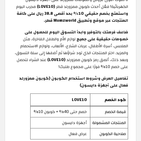
الكهربائية! فعّل أحدث كوبون ممزورلد قطر
(LOVE10)
مجرب اليوم
واستمتع بخصم حقيقي 10% بحد أقصى 38.8 ريال
على كافة
المنتجات عبر موقع وتطبيق Mumzworld قطر.
ضاعف فرصتك بالتوفير وابدأ التسوق اليوم للحصول على
خصومات حقيقية على جميع
لوازم الأم والطفل الفاخرة، مثل
الملابس، أسرة الأطفال، عربات الشارع، الألعاب، ولوازم الاستحمام
والمزيد. اختر المنتجات الذي تود شراؤها ثم أضفها إلى سلة التسوق،
وبعد ذلك، ألصق رمز كوبون ممزورلد
(LOVE10)
عند الشراء لتحصل
على خصم 10% فورًا على مجموع طلبك!
تفاصيل العرض وشروط استخدام الكوبون (كوبون ممزورلد
فعال على أجهزة دايسون)
كود الخصم
LOVE10
قيمة الخصم
خصم حتى 40% + كوبون 10%
المنتجات المشمولة
أجهزة دايسون
صلاحية الكوبون
عرض فعال