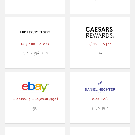
وفر حتى 35٪
تخفيض لغاية $60
سيزر
ذا لاكشري كلوزيت
15٪ خصم
أقوى التخفيضات والخصومات
دانيال هيشتر
ايباي