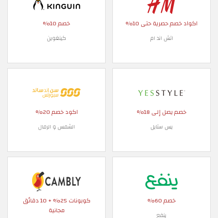
اكواد خصم حصرية حتى 10%
خصم 10%
اتش اند ام
كينغوين
خصم يصل إلى 18%
اكود خصم 20%
يس ستايل
الشمس و الرمال
خصم 60%
كوبونات 25% + 10 دقائق
مجانية
ينفع