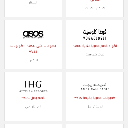
المطار
امازون الامارات
اكواد خصم حصرية لغاية 80%
خصومات حتى 50% + كوبونات
25%
فوغا كلوسيت
اسوس
كوبونات حصرية بقيمة 15%
خصم يصل 25%
امريكان ايجل
اي اتش جي