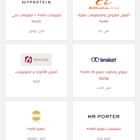
أفضل العروض والخصومات لغاية
كوبونات 10% + خصومات حتى
50%
90%
علي بابا
ماي بروتين
عروض واكواد خصم 15–30%
أفضل الأكواد و الكوبونات
موثقة
6pm
لنس كارت
تخفيضات لغاية 80%
خصم 10%
مستر بورتر
اجمل للعطور