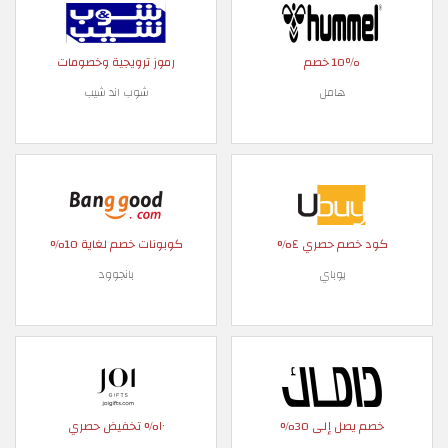
10٪ خصم
رموز ترويجية وخصومات
هامل
شوب اند شيب
كود خصم حصري ٤%
كوبونات خصم لغاية 10%
يوباي
بانجوود
خصم يصل إلى 30%
١٠% تخفيض حصري