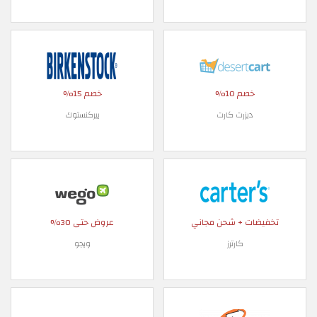
خصم 10%
خصم 15%
ديزرت كارت
بيركنستوك
تخفيضات + شحن مجاني
عروض حتى 30%
كارترز
ويجو