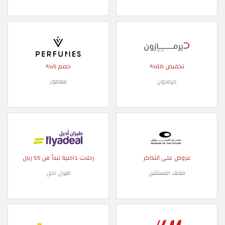
تخفيض 10%
خصم 5%
ديرمازون
للعطور
عروض على التذاكر
رحلات داخلية تبدأ من 55 ريال
متحف المستقبل
طيران اديل