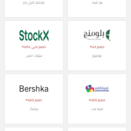
نيو شيك
مونكيز افري وير
خصم 3%
خصم حتى 55%
بلومينج
ستوك اكس
خصم 10%
خصم 10%
غرينتا هب
بيرشكا