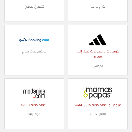
ذا اوت نت
تشيلدرن صالون
كوبونات وخصومات تصل إلى
بوكينج دوت كوم
50%
اديداس
عروض واكواد خصم حتى 60%
اكواد خصم 20%
ماماز اند باباز
مودانيسا