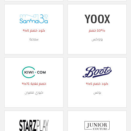
10٪ خصم
كود خصم 5%
يووكس
سماعة
كود خصم 5%
خصم لغاية 71%
بوتس
كيوي للطيران