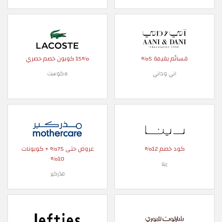
قسائم بقيمة 5%
15% كوبون خصم حصري
اني وداني
لاكوست
كود خصم 12%
عروض حتى 75% + كوبونات
10%
رينا
مذركير