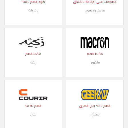
خصومات على الإقامة بالفندق
كود خصم 15%
فنادق راديسون
بات بات
10٪ خصم
15٪ خصم
ماكرون
زكية
خصم 49.5 ريال قطري
خصم 40%
جيكاي
كورير