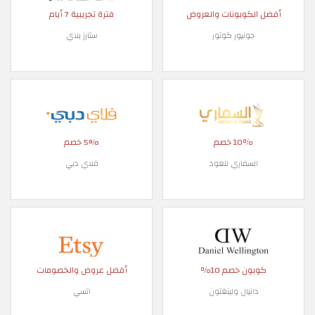
أفضل الكوبونات والعروض
فترة تجريبية 7 أيام
جونيور كوتور
ستارز بلاي
10٪ خصم
5% خصم
السماري للعود
فلاي دبي
كوبون خصم 10٪
أفضل عروض والخصومات
دانيال ولينغتون
اتسي