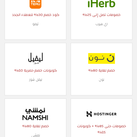
خصومات تصل إلى 25%
كود خصم 30% للعملاء الجدد
اي هيرب
تيمو
خصم لغاية 80%
كوبونات خصم حصرية 10%
نون
ليفل شوز
خصومات حتى 85% + كوبونات
خصم لغاية 80%
15%
نمشي