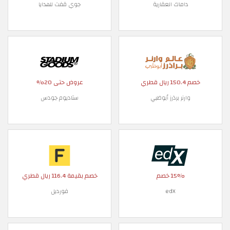
داماك العقارية
جوي قفت للهدايا
خصم 150.4 ريال قطري
عروض حتى 20%
وارنر برذرز أبوظبي
ستاديوم جودس
15% خصم
خصم بقيمة 116.4 ريال قطري
edX
فورديل