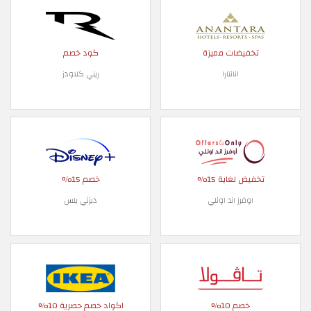
تخفيضات مميزة
كود خصم
انانتارا
ريني كلاودز
تخفيض لغاية 15%
خصم 15%
اوفرز اند اونلي
ديزني بلس
خصم 10%
اكواد خصم حصرية 10%