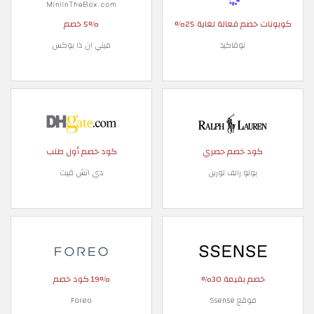
كوبونات خصم فعالة لغاية 25%
5% خصم
نوفاكيد
ميني ان ذا بوكس
كود خصم حصري
كود خصم أول طلب
بولو رالف لورين
دي اتش قيت
خصم بقيمة 30%
19% كود خصم
موقع Ssense
Foreo