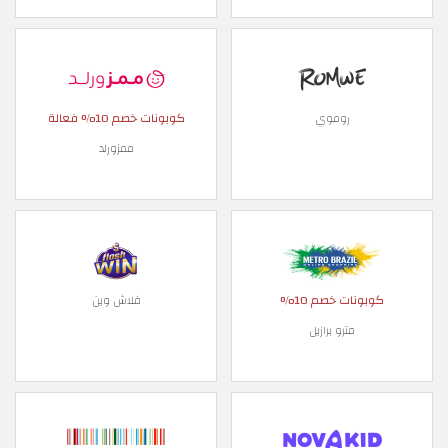
كوبونات خصم 10% فعالة
روموي
ممزورلد
كوبونات خصم 10%
فلاش وين
مترو برازيل