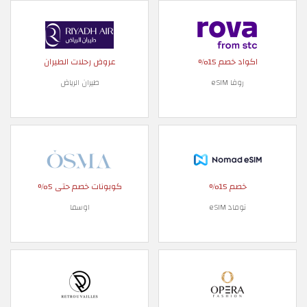
اكواد خصم 15%
عروض رحلات الطيران
روفا eSIM
طيران الرياض
خصم 15%
كوبونات خصم حتى 5%
نوماد eSIM
اوسما