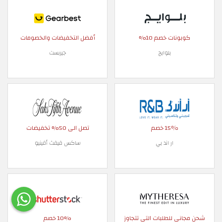
كوبونات خصم 10%
أفضل التخفيضات والخصومات
بلوايج
جيربست
15٪ خصم
تصل الى 50% تخفيضات
ار اند بي
ساكس فيفث أفينيو
شحن مجاني للطلبات التي تتجاوز
10% خصم