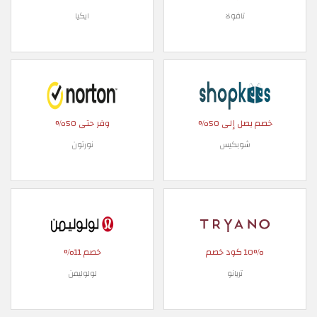
تافولا
ايكيا
خصم يصل إلى 50%
وفر حتى 50%
شوبكيس
نورتون
10% كود خصم
خصم 11%
تريانو
لولوليمن