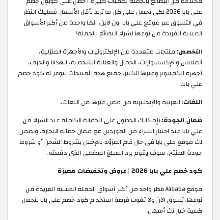
مختلفة من البضائع بالجملة بكميات كبيرة. أحصل على كوبون خصم
علي بابا 2026 لكي تحصل على كل ما تريد بأقل الأسعار. فعليك النظر
في التسوق عبر موقع علي بابا اون لاين، انها واحدة من أكبر الأسواق
الصينية الفريدة من نوعها لشراء البضائع بالجملة!
التخصص
: منتجات متعددة من الإلكترونيات والأجهزة المنزلية،
الملابس والإكسسوارات، الجمال والعناية الشخصية، الهدايا والحرف،
أجهزة الكمبيوتر وغيرها الكثير. جميع هذه المنتجات يتوفر له كود خصم
علي بابا.
اللغات
: العربية والإنجليزية من ضمن غيرها من اللغات..
ضمان الجودة:
بإمكانك الحصول على الحماية الكاملة عند الشراء من
علي بابا عند اختيار الشراء من الموردين مع ضمان حماية التجارة. ويضمن
لك موقع علي بابا في حال قام المزوّد بالإخلال بشروط الشحن أو شروط
جودة المنتج، سوف يقوم برد المبلغ المغطى الذي دفعته.
كود خصم علي بابا 2026 | عروض وتخفيضات مميزة
موقع Alibaba قطر واحد من أكبر أسواق الجملة الصينية الفريدة من
نوعها. تسوق الآن ولا تفوت فرصة استخدام كود خصم علي بابا لتجعل
كمية خياراتك أسهل.