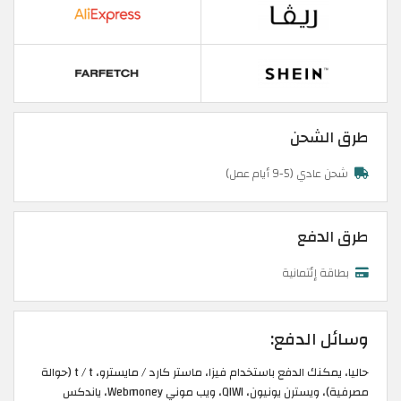
طرق الشحن
شحن عادي (5-9 أيام عمل)
طرق الدفع
بطاقة إئتمانية
وسائل الدفع:
حاليا، يمكنك الدفع باستخدام فيزا، ماستر كارد / مايسترو، t / t (حوالة
مصرفية)، ويسترن يونيون، QIWI، ويب موني Webmoney، ياندكس