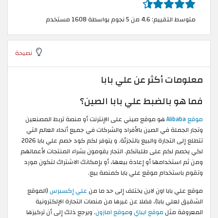
متوسط التقييم: 4.6 من 5 نجوم بواسطة 1608 مستخدم
نصيحة
معلومات أكثر عن علي بابا
فما هو بالضبط علي بابا الصين؟
موقع Alibaba
هو موقع صيني على الإنترنت أو منصة تربط المصنعين
وتجار الجملة في الصين بالأفراد والشركات في جميع أنحاء العالم التي
تتطلع إلى التجارة والبيع بالتجزئة. و يتوفر لكم كود خصم علي بابا 2026
لكي يخصم لكم على طلباتكم. التجار يقومون بشراء المنتجات لأعمالهم
ومن ثم استخدامها أو إعادة بيعها، أو بإمكانك الاشتراك لتكون مورد
وتقوم باستخدام موقع علي بابا كمنصة بيع.
موقع علي بابا اون لاين يختلف إلى حد ما من
علي إكسبرس
(الموقع
الشقيق لعلي بابا)، فضلا عن غيرها من منصات التجارة الإلكترونية
المعروفة مثل
موقع ايباي
و
موقع امازون
. ويرجع ذلك إلى أن تركيزها