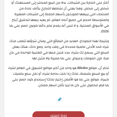
أكثر على التجارة بين الشركات، بدلا من البيع المباشر إلى المستهلك أو
شخص إلى شخص. وهذا يعني أن نشاطها التجاري يتألف عادة من
المنتجات التي يبيعها الموردون بأسعار الجملة إلى الشركات الصغيرة
والمتوسطة الحجم في جميع أنحاء العالم، ثم يعيد بيعها لتحقيق أرباح
في الأسواق المحلية. و لا تنس أنه يقدم لكم دائما كوبون خصم علي بابا
2026.
ونتيجة لهذا النموذج، العديد من البضائع التي يمكن شراؤها تتطلب منك
شراء الحد الأدنى لكمية محددة في وقت واحد. ومع ذلك، هناك بعض
السلع التي يسمح لك بشراء عدد قليل منها في الطلبية الواحدة في كل
مرة. فإن خصومات وعروض علي بابا مميزة ولا مثيل لها.
تذكر أن، موقع Alibaba هو واحد من أكبر مواقع التسوق في العالم لشراء
أو بيع السلع بالجملة، لذلك إذا كنت بحاجة لشراء أو نقل سلع بكميات
كبيرة، موقع علي بابا هو الأفضل إختيار لذلك! إستخدم كود خصم علي
بابا قطر للحصول على كل ما تريد بأقل اسعار ممكن.
زيارة المتجر