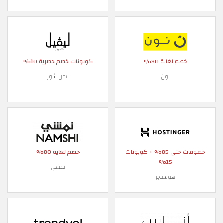
خصم لغاية 80%
كوبونات خصم حصرية 10%
نون
ليفل شوز
خصومات حتى 85% + كوبونات
خصم لغاية 80%
15%
نمشي
هوستنجر