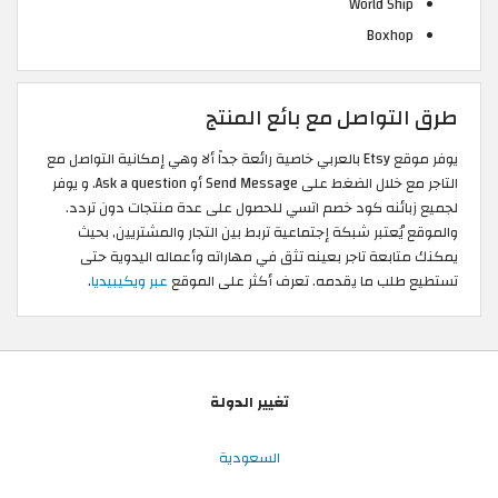
World Ship
Boxhop
طرق التواصل مع بائع المنتج
يوفر موقع Etsy بالعربي خاصية رائعة جداً ألا وهي إمكانية التواصل مع
التاجر مع خلال الضغط على Send Message أو Ask a question. و يوفر
لجميع زبائنه كود خصم اتسي للحصول على عدة منتجات دون تردد.
والموقع يُعتبر شبكة إجتماعية تربط بين التجار والمشتريين, بحيث
يمكنك متابعة تاجر بعينه تثق في مهاراته وأعماله اليدوية حتى
تستطيع طلب ما يقدمه. تعرف أكثر على الموقع
عبر ويكيبيديا
.
تغيير الدولة
السعودية