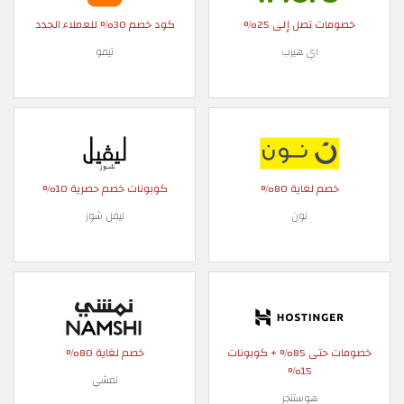
خصومات تصل إلى 25%
كود خصم 30% للعملاء الجدد
اي هيرب
تيمو
خصم لغاية 80%
كوبونات خصم حصرية 10%
نون
ليفل شوز
خصومات حتى 85% + كوبونات
خصم لغاية 80%
15%
نمشي
هوستنجر