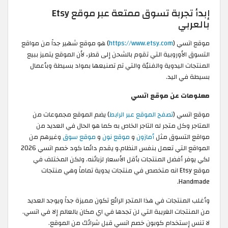
إبدأ تجربة تسوق ممتعة عبر موقع Etsy
بالعربي
موقع اتسي (
https://www.etsy.com
) هو موقع شهير جداً من مواقع
التسوق الأوروبية التي تقوم بالشحن إلى قطر، لأن الموقع يتميز ببيع
المنتجات اليدوية والفنيّة والتي تم تصنيعها بمواد بسيطة وبأعمال
بسيطة في اليد.
معلومات عن موقع اتسي
موقع اتسي (
تصفح الموقع عبر الرابط
) يضم الموقع مجموعات من
المتاجر وكل متجر له التاجر الخاص به كما هو الحال في العديد من
مواقع التسوق مثل
أمازون
و
موقع نون
و
موقع سوق
وغيرهم من
المواقع التي تعمل بنفس النظام.و يقدم دائما كود خصم اتسي 2026
لكي يوفر أفضل المنتجات بأقل الأسعار لزبائنه. ولكن المختلف في
موقع Etsy انه متخصص في منتجات يدوية تماماً وهي منتجات
Handmade.
وأغلب المنتجات في هذا المتجر الرائع تكون مميزة جداً ويوجد العديد
من المنتجات الغريبة التي لن تجدها في اي مكان بالعالم إلا في اتسي.
لا تنس إستخدام كوبون خصم اتسي قبل شرائك من الموقع.