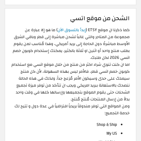
الشحن من موقع اتسي
كما ذكرنا ان موقع ETSY (
إبدأ بالتسوق الآن
) ما هو إلا عبارة عن
مجموعة من المتاجر والتي غالباً تشحن مباشرة إلى قطر وباقي الشرق
الأوسط مباشرةً دون الحاجة إلى بريد أمريكي، وهذا مُناسب لمن يقوم
بطلب منتج واحد أو اثنين او ثلاثة بالكثير. يمكنك إستخدام كوبون خصم
اتسي 2026 لكل طلبك.
اما ان كنت تنوي شراء اكثر من منتج من خلال موقع اتسي مع استخدام
كوبون خصم اتسي قطر، فالأمر ليس بهذه السهولة، لأن كل منتج
سيصلك على حدى وسيكون الأمر مُزعج جداً. ولذلك في هذه الحالة
ننصحك بالاستعانة ببريد امريكي ويجب ان تتأكد من توفر ميزة تجميع
الشحنات حتى يقوم الموقع بتجميعها وإرسالها كلها في وقت واحد
بدلاً من إرسال المنتجات مُنتج مُنتج.
ومن المواقع التي توفر صندوقاً بريدياً افتراضياً في عدة دول و تتيح لك
خدمة التجميع:
Shop & Ship
My US