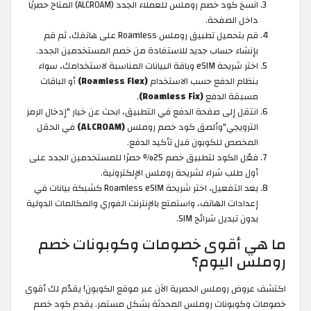
انسخ كود خصم روملس للعملاء الجدد (ALCROAM) المتاح حصريًا
داخل الصفحة.
قم بتحميل تطبيق روملس Roamless على هاتفك، ثم قم
بإنشاء حساب جديد للاستفادة من خصم المستخدمين الجدد.
اختر شريحة eSIM وباقة البيانات المناسبة لاستخدامك، سواء
بنظام الدفع حسب الاستخدام
(Roamless Flex)
أو الباقات
مسبقة الدفع
(Roamless Fix)
.
انتقل إلى صفحة الدفع في التطبيق، ابحث عن خيار "إدخال الرمز
الترويجي"وألصق كود خصم روملس
(ALCROAM)
في الحقل
المخصص للكوبون قبل تأكيد الدفع.
فعّل الكود لتطبيق خصم 25% حصرًا للمستخدمين الجدد على
أول طلب شراء لشريحة روملس الإلكترونية.
بعد التفعيل، اختر شريحة Roamless eSIM كشبكة بيانات في
إعدادات الهاتف، واستمتع بالإنترنت الفوري والمكالمات الدولية
بدون تبديل شرائح SIM.
ما هي أقوى خصومات وكوبونات خصم
روملس اليوم؟
اكتشف عروض روملس الحصرية الآن عبر موقع الكوبون! يقدّم لك أقوى
خصومات وكوبونات روملس المحدثة بشكل مستمر. يقدم كود خصم