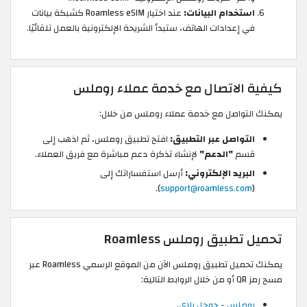
استخدام البيانات:
عند اختيار Roamless eSIM كشبكة بيانات
في إعدادات الهاتف، ستبدأ الشريحة الإلكترونية بالعمل تلقائيًا.
كيفية الاتصال مع خدمة عملاء روملس
يمكنك التواصل مع خدمة عملاء روملس من خلال:
التواصل عبر التطبيق:
افتح تطبيق روملس، ثم اذهب إلى
قسم
"الدعم"
لإنشاء تذكرة دعم مباشرة مع فريق العملاء.
البريد الإلكتروني:
أرسل استفساراتك إلى
).
support@roamless.com
(
تحميل تطبيق روملس Roamless
يمكنك تحميل تطبيق روملس الآن من الموقع الرسمي Roamless عبر
مسح رمز QR أو من خلال الروابط التالية:
روملس - جوجل بلاي
.