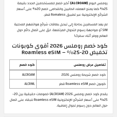
روملس اليوم
(ALCROAM)
أكبر خصم للمستخدمين الجدد بقيمة
25% كما يمنح العملاء الحاليين والقدامى خصم 20% على أسعار
الشرائح الإلكترونية عبر تطبيق Romaless قطر.
لم يعد المسافرين بحاجة إلى تبديل بطاقات شرائح هواتفهم المحلية
SIM أو مواجهة رسوم التجوال المرتفعة. ابقَ على اتصال دائم حول
العالم ووفر أثناء سفرك!
كود خصم روملس 2026 أقوى كوبونات
تخفيض 20-25% – Roamless eSIM
تفاصيل عرض روملس
كود خصم
كود خصم شريحة روملس 2026
ALCROAM
كوبون خصم Roamless eSIM قطر
ALCRML
يقدم كود خصم روملس 2026 (ALCROAM) خصومات حقيقية بين 20-
25% على أسعار الشرائح الإلكترونية Roamless eSIM للبقاء على اتصال
حول العالم دون رسوم تجوال إضافية.