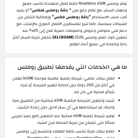
توفر روملس Roamless eSIM خطط اتصال متعددة تناسب جميع
وجهات السفر، مع نظام دفع مرن
" باقة روملس فلكس"
أو رصيد
ثابت حسب الاستخدام
“باقة روملس فكس”
وإمكانية التنقل بين
الشبكات بسلاسة، كما تتيح للمسافرين الاتصال الفوري بالإنترنت، مع
دعم فني متواصل وعروض وخصومات حصرية تصل إلى 25% عند
تفعيل كود خصم روملس 2026
(ALCROAM)
لتجعل تجربة السفر أكثر
راحة وكفاءة في جميع أنحاء العالم.
ما هي الخدمات التي يقدمها تطبيق روملس
اتصال بيانات عالمي: شريحة رقمية عالمية موحدة (eSIM) تعمل
في أكثر من 200 دولة دون الحاجة لتغيير الشريحة أو شراء
شرائح محلية في كل بلد.
تثبيت وتفعيل الشريحة الرقمية eSIM مباشرة من التطبيق مرة
واحدة، ثم استخدامها في أي سفر لاحق دون إعادة التثبيت.
توفير شريحة رقمية eSIM مجانية عند التفعيل (مع رصيد تجريبي
مجانًا) حتى تتمكن من تجربة الخدمة قبل الشراء.
خطط بيانات مرنة تناسب كافة العملاء وتنقسم إلى: روملس