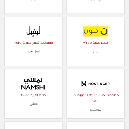
خصم لغاية 80%
كوبونات خصم حصرية 10%
نون
ليفل شوز
خصومات حتى 85% + كوبونات
خصم لغاية 80%
15%
نمشي
هوستنجر