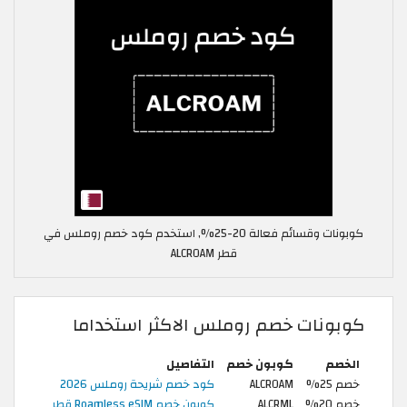
كوبونات وقسائم فعالة 20-25%, استخدم كود خصم روملس في
قطر ALCROAM
كوبونات خصم روملس الاكثر استخداما
الخصم
كوبون خصم
التفاصيل
خصم 25%
ALCROAM
كود خصم شريحة روملس 2026
خصم 20%
ALCRML
كوبون خصم Roamless eSIM قطر