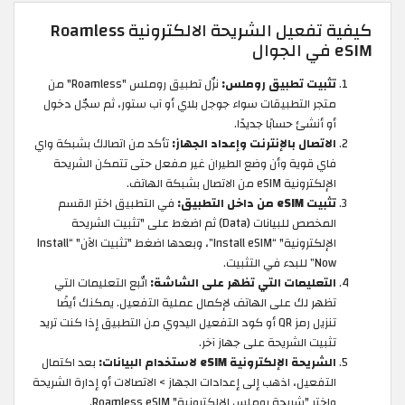
كيفية تفعيل الشريحة الالكترونية Roamless
eSIM في الجوال
تثبيت تطبيق روملس:
نزّل تطبيق روملس "Roamless" من
متجر التطبيقات سواء جوجل بلاي أو آب ستور، ثم سجّل دخول
أو أنشئ حسابًا جديدًا.
الاتصال بالإنترنت وإعداد الجهاز:
تأكد من اتصالك بشبكة واي
فاي قوية وأن وضع الطيران غير مفعل حتى تتمكن الشريحة
الإلكترونية eSIM من الاتصال بشبكة الهاتف.
تثبيت eSIM من داخل التطبيق:
في التطبيق اختر القسم
المخصص للبيانات (Data) ثم اضغط على "تثبيت الشريحة
الإلكترونية" “Install eSIM”، وبعدها اضغط "تثبيت الآن" “Install
Now” للبدء في التثبيت.
التعليمات التي تظهر على الشاشة:
اتّبع التعليمات التي
تظهر لك على الهاتف لإكمال عملية التفعيل. يمكنك أيضًا
تنزيل رمز QR أو كود التفعيل اليدوي من التطبيق إذا كنت تريد
تثبيت الشريحة على جهاز آخر.
الشريحة الإلكترونية eSIM لاستخدام البيانات:
بعد اكتمال
التفعيل، اذهب إلى إعدادات الجهاز > الاتصالات أو إدارة الشريحة
واختر "شريحة روملس الإلكترونية" Roamless eSIM.