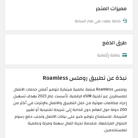
مميزات المتجر
خدمة عملاء على مدار الساعة
طرق الدفع
بطاقة إئتمانية
نبذة عن تطبيق روملس Roamless
روملس Roamless منصة عالمية مبتكرة لتوفير أفضل خدمات الاتصال
للمسافرين عبر تقنية eSIM الرقمية. تأسست عام 2023 بهدف تسهيل
إجراء مكالمات صوتية من خلال التطبيق والاتصال بالإنترنت في أكثر من
200 دولة حول العالم دون الحاجة إلى شريحة تقليدية أو تغيير
الشريحة، للاستمتاع بتوفير كبير على بيانات الاتصال وتجنب دفع رسوم
التجوال المرتفعة، مقدمة تجربة اتصال سهلة ومرنة وعالمية
للمستخدمين.