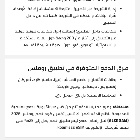
فلكس RoamliessFlex وروملس فكس RoamlessFix.
إدارة الشريحة عبر التطبيق: متابعة الاستهلاك، إضافة الأرصدة،
شراء الباقات، والتحكم في الشريحة كلها تتم من داخل
التطبيق.
مكالمات داخل التطبيق: إمكانية إجراء مكالمات صوتية دولية
عبر التطبيق إلى أكثر من 200 وجهة حول العالم باستخدام
بيانات الإنترنت أو الواي فاي دون الحاجة للشريحة نفسها.
طرق الدفع المتوفرة في تطبيق روملس
بطاقات الائتمان والخصم المباشر: (فيزا، ماستر كارد، أمريكان
إكسبريس، ديسكفر، يونيون كريدت).
المحافظ الرقمية: آبل باي، جوجل باي.
ملاحظة:
جميع عمليات الدفع تتم من خلال Stripe بوابة الدفع العالمية
المدعومة بنظام الدفع الآمن. لا تنسى تفعيل كود خصم روملس 2026
(ALCROAM)
قبل إتمام الدفع ليتم تطبيق خصم يصل إلى 25% على
قيمة شريحتك الإلكترونية Roamless eSIM.