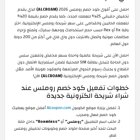
احصل على أقوى كود خصم روملس 2026
(ALCROAM)
الذي يقدم
تخفيض حقيقي 25% للعملاء الجدد، كما يقدم خصم بقيمة 20%
للعملاء الحاليين والقدامى على سعر شريحة روملس الإلكترونية. اختر
باقة Fix أو Flex حسب حجم استخدامك ووجهة سفرك، وتمتع بإجراء
مكالمات صوتية واتصال بالانترنت دون واي فاي في أكثر من 200 دولة
حول العالم.
احصل الآن على شريحة عالمية واحدة بسعر مخفض وتفعيل سلس
دون الحاجة لتبديل بطاقة SIM المحلية تضمن استمرارية الاتصال دون
انقطاع و يجنبك رسوم التجوال المرتفعة والعقود طويلة الأمد. فعّل
كوبون خصم شريحة روملس الإلكترونية
(ALCROAM)
الآن!
خطوات تفعيل كود خصم روملس عند
شراء شريحة الكترونية جديدة
تفضل بزيارة موقع الكوبون
Alcoupon.com
أفضل موقع يعطيك
كود خصم فعال ومجرب.
اكتب اسم التطبيق
"روملس"
أو
"Roamless"
داخل خانة
البحث لتجد أكبر صفحة اكواد خصم وكوبونات تخفيض روملس
قطر.