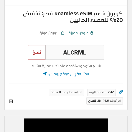
كوبون خصم Roamless eSIM قطر: تخفيض
20% للعملاء الحاليين
عروض مميزة
كوبون موثق
نسخ
انسخ الكود واستخدمه عند انهاء عملية الشراء
المتابعة إلى موقع روملس
242
استخدام اليوم
اخر استخدام منذ
8 ساعة
اخر توفير
44.6 ريال قطري