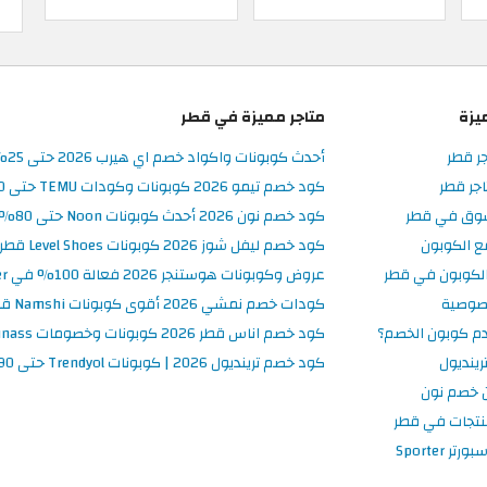
يزة
متاجر مميزة في قطر
جر قطر
أحدث كوبونات واكواد خصم اي هيرب 2026 حتى 25% في iHerb قطر
جر قطر
كود خصم تيمو 2026 كوبونات وكودات TEMU حتى 90% على الطلبات
سوق في قطر
كود خصم نون 2026 أحدث كوبونات Noon حتى 80% على المنتجات
ع الكوبون
كود خصم ليفل شوز 2026 كوبونات Level Shoes قطر فعالة 100%
لكوبون في قطر
عروض وكوبونات هوستنجر 2026 فعالة 100% في Hostinger قطر
صوصية
كودات خصم نمشي 2026 أقوى كوبونات Namshi قطر فعالة ومحدثة
م كوبون الخصم؟
كود خصم اناس قطر 2026 كوبونات وخصومات Ounass فعالة 100%
ينديول
كود خصم ترينديول 2026 | كوبونات Trendyol حتى 90% فعالة اليوم
 خصم نون
نتجات في قطر
 Sporter