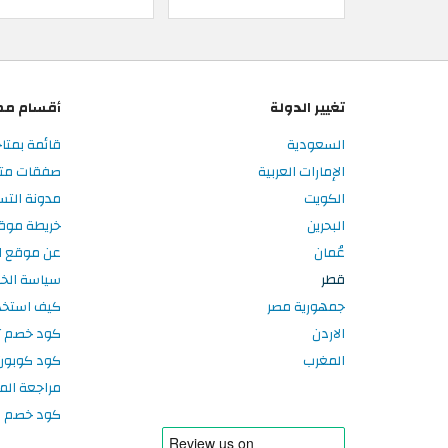
تغيير الدولة
أقسام مم
السعودية
قائمة بمتا
الإمارات العربية
صفقات متا
الكويت
مدونة الت
البحرين
خريطة موق
عُمان
عن موقع ا
قطر
سياسة الخ
جمهورية مصر
كيف استخد
الاردن
كود خصم تر
المغرب
كود كوبون
مراجعة الم
كود خصم سبورتر