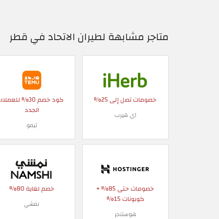
متاجر مشابهة لطيران الاتحاد في قطر
خصومات تصل إلى 25%
كود خصم 30% للعملاء
الجدد
اي هيرب
تيمو
خصومات حتى 85% +
خصم لغاية 80%
كوبونات 15%
نمشي
هوستنجر