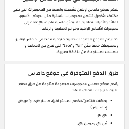
يقدّم موقع داماس اونلاين تشكيلة واسعة من المجوهرات التي تلبي
مختلف الأذواق، تشمل المجوهرات النسائية مثل الخواتم، الأساور،
القلائد والأقراط بتصاميم ذهبية أو ماسية فاخرة، بالإضافة إلى
مجوهرات الألماس الراقية وخواتم الخطوبة والزفاف.
كما يضم الموقع مجموعات حصرية متوفرة فقط في داماس اونلاين
ومجموعات خاصة مثل "Alif" و"Lace" التي تمزج بين الفخامة و
اللمسات المستوحاة من الثقافة العربية.
طرق الدفع المتوفرة في موقع داماس
يقدم موقع داماس للمجوهرات مجموعة متنوعة من طرق الدفع
لتلبية احتياجات العملاء، منها:
بطاقات الائتمان/الخصم المباشر (فيزا، ماستركارد، وأمريكان
إكسبريس).
باي بال.
أبل باي وجوجل باي.