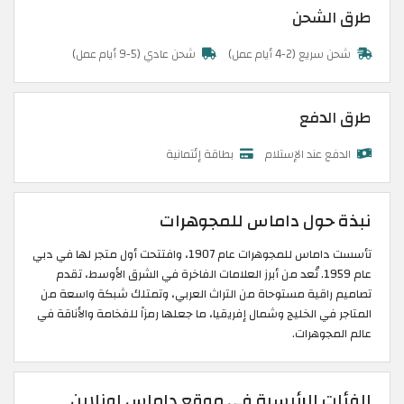
طرق الشحن
شحن سريع (2-4 أيام عمل)
شحن عادي (5-9 أيام عمل)
طرق الدفع
الدفع عند الإستلام
بطاقة إئتمانية
نبذة حول داماس للمجوهرات
تأسست داماس للمجوهرات عام 1907، وافتتحت أول متجر لها في دبي
عام 1959. تُعد من أبرز العلامات الفاخرة في الشرق الأوسط، تقدم
تصاميم راقية مستوحاة من التراث العربي، وتمتلك شبكة واسعة من
المتاجر في الخليج وشمال إفريقيا، ما جعلها رمزاً للفخامة والأناقة في
عالم المجوهرات.
الفئات الرئيسية في موقع داماس اونلاين