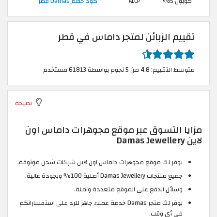
كوبون 5%
ALCP
كود خصم Damas قطر
تقييم الزبائن لمتجر داماس في قطر
متوسط التقييم: 4.8 من 5 نجوم بواسطة 61813 مستخدم
نصيحة
مزايا التسوق عبر موقع مجوهرات داماس اون
لاين Damas Jewellery
يوفر لك موقع مجوهرات داماس اون لاين شركات شحن موثوقة.
جميع منتجات Damas Jewellery أصلية 100% وبجودة عالية.
وسائل الدفع على الموقع متعددة وآمنة.
يوفر لك متجر Damas خدمة عملاء جاهز للرد على استفساراتكم
في أي وقت.