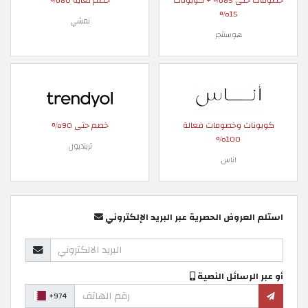
خصومات حتى 85% + كوبونات
خصم لغاية 80%
15%
نمشي
هوستنجر
كوبونات وخصومات فعالة
خصم حتى 90%
100%
ترينديول
اناس
استلم العروض الحصرية عبر البريد الإلكتروني
أو عبر الرسائل النصية
+974