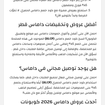
أدخل رمز كود خصم داماس عند الشراء لتحصل على تخفيض
5% فوري ومضمون.
استمتع بعروض مميزة مع كود خصم داماس الحصري. لا تفوّت
الفرصة وابدأ بالتوفير الآن!!
أفضل عروض وتخفيضات داماس قطر
احصل الآن على أفضل وأقوى خصومات داماس عبر موقع وتطبيق
الكوبون!! انسخ كود خصم داماس
(ALCP)
الموجود في هذه الصفحة
لتحصل على خصم 5% إضافي على أجمل مجوهرات وساعات داماس
غير المخفضة، بالإضافة إلى توصيل مجاني لكافة الطلبات داخل قطر .
تسوّق الآن من تشكيلات الذهب والألماس الأنيقة والفاخرة واستمتع
بالتوفير!!
هل يوجد توصيل مجاني في داماس؟
احصل على توصيل مجاني فعال لجميع الطلبات داخل قطر، كما يمكنك
استخدام كود خصم داماس الحصري
(ALCP)
أيضًا والاستمتاع بخصم
5% على المجوهرات غير المخفضة. تسوّق أرقى تصاميم الذهب
والألماس عبر موقع داماس اونلاين ووفّر أكثر مع كل طلب!!
أحدث عروض داماس 2026 كوبونات