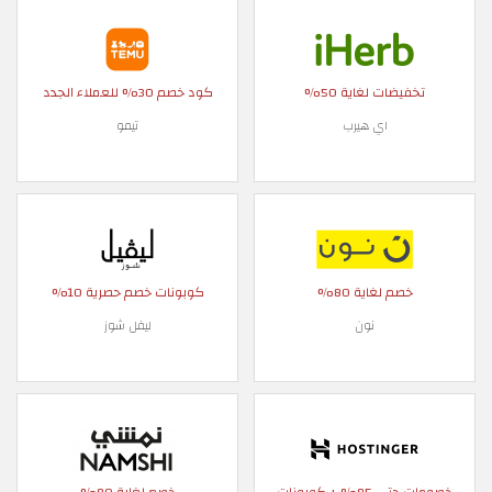
تخفيضات لغاية 50%
كود خصم 30% للعملاء الجدد
اي هيرب
تيمو
خصم لغاية 80%
كوبونات خصم حصرية 10%
نون
ليفل شوز