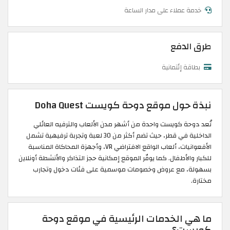
خدمة عملاء على مدار الساعة
طرق الدفع
بطاقة إئتمانية
نبذة حول موقع دوحة كويست Doha Quest
تُعد دوحة كويست واحدة من أشهر مدن الألعاب والترفيه العائلي
الداخلية في قطر، حيث تضم أكثر من 30 لعبة وتجربة ترفيهية تشمل
الأفعوانيات، ألعاب الواقع الافتراضي VR، وأجهزة المحاكاة المناسبة
للكبار والأطفال. كما يوفّر الموقع إمكانية حجز التذاكر والأنشطة أونلاين
بسهولة، مع عروض وخصومات موسمية على فئات دخول وتجارب
مختارة.
ما هي الخدمات الرئيسية في موقع دوحة
كويست؟