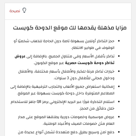
نصيحة
مزايا مذهلة يقدمها لك موقع الدوحة كويست
حجز التذاكر أونلاين بسهولة تامة دون الحاجة للذهاب شخصيًا أو
الوقوف في طوابير الانتظار.
تذاكر بأفضل الأسعار وفي متناول الجميع، بالإضافة إلى
عروض
تذاكر دوحة كويست حصرية
عبر موقع الكوبون.
خيارات تذاكر مرنة للكبار والأطفال بأسعار مختلفة، والأطفال
ودخول مجاني للأطفال دون 3 سنوات.
إمكانية استعراض جميع الألعاب والتجارب الترفيهية بالإضافة إلى
المطاعم المتوفرة داخل دوحة كويست بسهولة عبر الموقع.
استلام التذكرة فورًا عبر البريد الإلكتروني برمز QR جاهز للاستخدام
خلال دقائق من الحجز.
عروض موسمية وخصومات دورية يطلقها الموقع على مدار
العام مثل خصومات الصيف والأعياد الوطنية.
دفع آمن وسريع بطرق دفع متعددة تشمل أنواع عديدة من