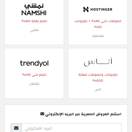
خصومات حتى 85% + كوبونات
خصم لغاية 80%
15%
نمشي
هوستنجر
كوبونات وخصومات فعالة
خصم حتى 90%
100%
ترينديول
اناس
استلم العروض الحصرية عبر البريد الإلكتروني