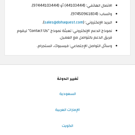
الاتصال الهاتفي: (44103444) أو (‏97444103444‏).
واتساب: (97450961834).
البريد الإلكتروني: (
sales@dohaquest.com
).
نموذج الدعم الإلكتروني: تعبئة نموذج “Contact Us” ليقوم
فريق الدعم بالتواصل مع العميل.
وسائل التواصل الإجتماعي: فيسبوك، انستجرام.
تغيير الدولة
السعودية
الإمارات العربية
الكويت