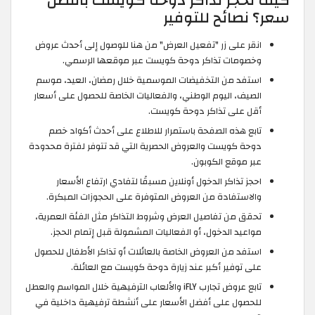
كيف تحجز تذاكر دوحة كويست بأفضل
سعر؟ نصائح للتوفير
انقر على زر "تفعيل العرض" من هنا للوصول إلى أحدث عروض
وخصومات تذاكر دوحة كويست عبر موقعها الرسمي.
استفد من التخفيضات الموسمية خلال رمضان، العيد، موسم
الصيف، اليوم الوطني، والفعاليات الخاصة للحصول على أسعار
أقل على تذاكر دوحة كويست.
تابع هذه الصفحة باستمرار للاطلاع على أحدث أكواد خصم
دوحة كويست والعروض الحصرية التي قد تتوفر لفترة محدودة
عبر موقع الكوبون.
احجز تذاكر الدخول أونلاين مسبقًا لتفادي ارتفاع الأسعار
والاستفادة من العروض المتوفرة على الحجوزات المبكرة.
تحقق من تفاصيل العرض وشروط التذاكر مثل الفئة العمرية،
مواعيد الدخول، أو الفعاليات المشمولة قبل إتمام الحجز.
استفد من العروض الخاصة بالعائلات أو تذاكر الأطفال للحصول
على توفير أكبر عند زيارة دوحة كويست مع العائلة.
تابع عروض تجارب iFLY والألعاب الترفيهية خلال المواسم والعطل
للحصول على أفضل الأسعار على أنشطة ترفيهية داخلية في