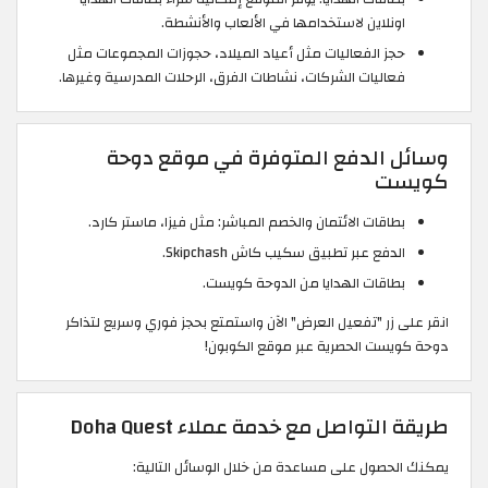
اونلاين لاستخدامها في الألعاب والأنشطة.
حجز الفعاليات مثل أعياد الميلاد، حجوزات المجموعات مثل
فعاليات الشركات، نشاطات الفرق، الرحلات المدرسية وغيرها.
وسائل الدفع المتوفرة في موقع دوحة
كويست
بطاقات الائتمان والخصم المباشر: مثل فيزا، ماستر كارد.
الدفع عبر تطبيق سكيب كاش Skipchash.
بطاقات الهدايا من الدوحة كويست.
انقر على زر "تفعيل العرض" الآن واستمتع بحجز فوري وسريع لتذاكر
دوحة كويست الحصرية عبر موقع الكوبون!
طريقة التواصل مع خدمة عملاء Doha Quest
يمكنك الحصول على مساعدة من خلال الوسائل التالية: