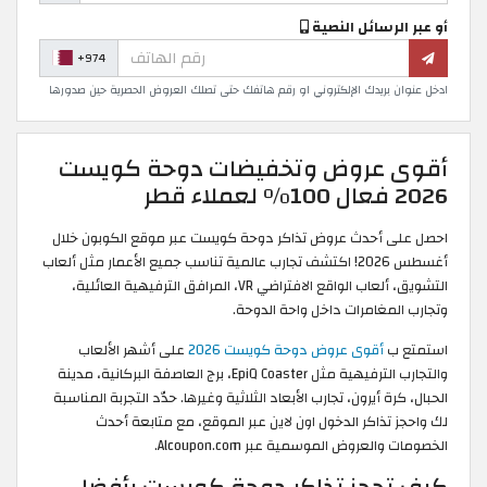
أو عبر الرسائل النصية
+974
ادخل عنوان بريدك الإلكتروني او رقم هاتفك حتى تصلك العروض الحصرية حين صدورها
أقوى عروض وتخفيضات دوحة كويست
2026 فعال 100% لعملاء قطر
احصل على أحدث عروض تذاكر دوحة كويست عبر موقع الكوبون خلال
أغسطس 2026! اكتشف تجارب عالمية تناسب جميع الأعمار مثل ألعاب
التشويق، ألعاب الواقع الافتراضي VR، المرافق الترفيهية العائلية،
وتجارب المغامرات داخل واحة الدوحة.
استمتع ب
أقوى عروض دوحة كويست 2026
على أشهر الألعاب
والتجارب الترفيهية مثل EpiQ Coaster، برج العاصفة البركانية، مدينة
الحبال، كرة أيرون، تجارب الأبعاد الثلاثية وغيرها. حدّد التجربة المناسبة
لك واحجز تذاكر الدخول اون لاين عبر الموقع، مع متابعة أحدث
الخصومات والعروض الموسمية عبر Alcoupon.com.