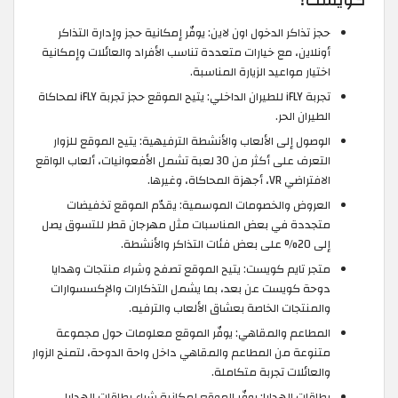
حجز تذاكر الدخول اون لاين: يوفّر إمكانية حجز وإدارة التذاكر
أونلاين، مع خيارات متعددة تناسب الأفراد والعائلات وإمكانية
اختيار مواعيد الزيارة المناسبة.
تجربة iFLY للطيران الداخلي: يتيح الموقع حجز تجربة iFLY لمحاكاة
الطيران الحر.
الوصول إلى الألعاب والأنشطة الترفيهية: يتيح الموقع للزوار
التعرف على أكثر من 30 لعبة تشمل الأفعوانيات، ألعاب الواقع
الافتراضي VR، أجهزة المحاكاة، وغيرها.
العروض والخصومات الموسمية: يقدّم الموقع تخفيضات
متجددة في بعض المناسبات مثل مهرجان قطر للتسوق يصل
إلى 20% على بعض فئات التذاكر والأنشطة.
متجر تايم كويست: يتيح الموقع تصفح وشراء منتجات وهدايا
دوحة كويست عن بعد، بما يشمل التذكارات والإكسسوارات
والمنتجات الخاصة بعشاق الألعاب والترفيه.
المطاعم والمقاهي: يوفّر الموقع معلومات حول مجموعة
متنوعة من المطاعم والمقاهي داخل واحة الدوحة، لتمنح الزوار
والعائلات تجربة متكاملة.
بطاقات الهدايا: يوفّر الموقع إمكانية شراء بطاقات الهدايا