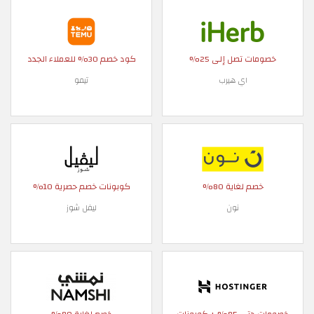
خصومات تصل إلى 25%
كود خصم 30% للعملاء الجدد
اي هيرب
تيمو
خصم لغاية 80%
كوبونات خصم حصرية 10%
نون
ليفل شوز