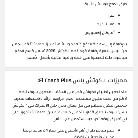
طرق الدفع الوسائل التالية:
فيزا
ماستركارد
أمريكان إكسبريس
بالإضافة إلى سهولة الدفع وتعدد وسائله، تطبيق El Coach قطر يجعل
من اليسير للغاية إضافة كود خصم الكوتش 2026 أسفل قسم الدفع
مباشرة. ذلك لتحصلوا على خطة رياضية مثالية بأفضل الأسعار.
مميزات الكوتش بلس El Coach Plus:
عند تحميل تطبيق الكوتش قطر على الهاتف المحمول سوف تنضم
لأكثر من نصف مليون مستخدم اتخذوا قرارهم الرائع بالاستعانة بمدرب
شخصي ليكون معهم في كل مكان. ومن خلال الاشتراك في "الكوتش
بلس" سوف تنطلق لآفاق تتخطى خيالك فتطبيق El Coach يتفوق على
أي تطبيق رياضه آخر، حيث ستحصل على التالي:
دعم مباشر طوال أيام الأسبوع على مدار 24 ساعة يومياً
مدربين وأخصائيين تغذية.