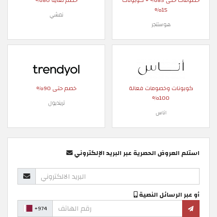
خصومات حتى 85% + كوبونات
خصم لغاية 80%
15%
نمشي
هوستنجر
كوبونات وخصومات فعالة
خصم حتى 90%
100%
ترينديول
اناس
استلم العروض الحصرية عبر البريد الإلكتروني
أو عبر الرسائل النصية
+974