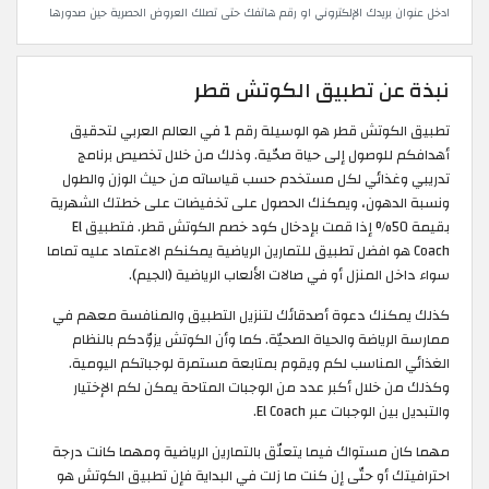
ادخل عنوان بريدك الإلكتروني او رقم هاتفك حتى تصلك العروض الحصرية حين صدورها
نبذة عن تطبيق الكوتش قطر
تطبيق الكوتش قطر هو الوسيلة رقم 1 في العالم العربي لتحقيق
أهدافكم للوصول إلى حياة صحّية. وذلك من خلال تخصيص برنامج
تدريبي وغذائي لكل مستخدم حسب قياساته من حيث الوزن والطول
ونسبة الدهون، ويمكنك الحصول على تخفيضات على خطتك الشهرية
بقيمة 50% إذا قمت بإدخال كود خصم الكوتش قطر. فتطبيق El
Coach هو افضل تطبيق للتمارين الرياضية يمكنكم الاعتماد عليه تماما
سواء داخل المنزل أو في صالات الألعاب الرياضية (الجيم).
كذلك يمكنك دعوة أصدقائك لتنزيل التطبيق والمنافسة معهم في
ممارسة الرياضة والحياة الصحيّة. كما وأن الكوتش يزوّدكم بالنظام
الغذائي المناسب لكم ويقوم بمتابعة مستمرة لوجباتكم اليومية.
وكذلك من خلال أكبر عدد من الوجبات المتاحة يمكن لكم الإختيار
والتبديل بين الوجبات عبر El Coach.
مهما كان مستواك فيما يتعلّق بالتمارين الرياضية ومهما كانت درجة
احترافيتك أو حتّى إن كنت ما زلت في البداية فإن تطبيق الكوتش هو