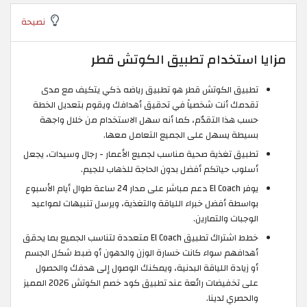
نصيحة
مزايا استخدام تطبيق الكوتش قطر
تطبيق الكوتش قطر هو تطبيق رياضه ذكي يتكيف مع مدى
تقدمك أنت شخصياً في تحقيق أهدافك ويقوم بتعديل الخطة
حسب هذا التقدّم، كما أنه سهل الاستخدام من خلال واجهة
بسيطة يسهل على الجميع التعامل معها.
تطبيق تغذية صحية مناسب لجميع الأعمار - رجال وسيدات، يجعل
أسلوب حياتكم أفضل بدون الحاجة للذهاب للجيم.
يوفر El Coach دعم مباشر على مدار 24 ساعة طوال أيام الأسبوع
بواسطة أفضل خبراء اللياقة والتغذية، ويرسل تنبيهات لمواعيد
الوجبات والتمارين.
خطط اشتراك تطبيق El Coach متعددة لتناسب الجميع بما يحقق
أهدافهم سواء كانت خسارة الوزن والدهون أو ضبط شكل الجسم
أو زيادة اللياقة البدنية، ويمكنك الوصول إلى هدفك والحصول
على تخفيضات رائعة عند تطبيق كود خصم الكوتش 2026 المميز
والحصري لدينا.