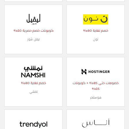
خصم لغاية 80%
كوبونات خصم حصرية 10%
نون
ليفل شوز
خصومات حتى 85% + كوبونات
خصم لغاية 80%
15%
نمشي
هوستنجر