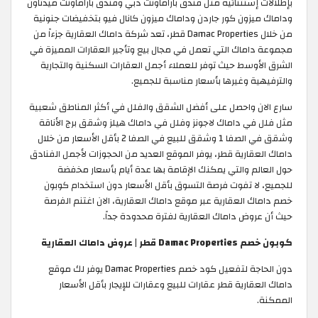
بإطلالات إستثنائية مثل فندق باراماونت دبي وفندق باراماونت ميدتاون
وداماك ميزون كور جاردن وداماك ميزون كانال فيو بتخفيضات جنونية
من خلال Damac Properties قطر، تعد شركة داماك العقارية جزءاً من
مجموعة داماك التي تعمل في مجال بيع وتأجير العقارات المميزة في
الشرق الأوسط حيث توفر للعملاء أجمل العقارات السكنية والتجارية
والترفيهية وغيرها بأسعار مناسبة للجميع.
سارع الان واحصل على أفضل الشقق والفلل في أكثر المناطق شعبية
مثل فلل في داماك لاجونز وفلل في داماك هيلز وشقق برج الأناقة
وشقق في الصفا 1 وشقق للبيع في الصفا 2 بأقل الأسعار من خلال
داماك العقارية قطر، يوفر الموقع العديد من الحجوزات لأجمل الفنادق
حول العالم والتي يمكنك الإقامة بها عدة أيام بأسعار مخفضة
للجميع، لا تفوت فرصة التسوق بأقل الأسعار دون استخدام كوبون
خصم داماك العقارية عبر موقع داماك العقارية، الان اغتنم الفرصة
حيث أن عروض داماك العقارية لفترة محدودة جداً. ​
كوبون خصم Damac Properties قطر | عروض داماك العقارية
دون الحاجة لتفعيل كود خصم Damac Properties يوفر لك موقع
داماك العقارية قطر عقارات للبيع وعقارات للإيجار بأقل الأسعار
الممكنة.