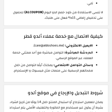
تابي.
لا تنسى الاستفادة من كود خصم الدو اليوم
(ALCOUPON)
للحصول
على تخفيض إضافي 15% فعال على طلبك.
كيفية الاتصال مع خدمة عملاء ألدو قطر
الايميل الالكتروني:
(care@aldoshoes.me).
الدردشة المباشرة:
التواصل مباشرة مع أحد ممثلي خدمة
العملاء عبر الموقع الرسمي.
وسائل التواصل الاجتماعي:
يمكنك أيضًا التواصل من خلال
صفحاتهم الرسمية على منصات مثل فيسبوك و الإنستجرام.
شروط التبديل والإرجاع في موقع ألدو
يمكن للعميل استرجاع أو استبدال المنتج خلال 14 يومًا من تاريخ الشراء.
بشرط أن يكون غير مستخدم مع الفاتورة والتغليف الأصلي يتم استرداد