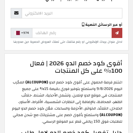
أو عبر الرسائل النصية
+974
ادخل عنوان بريدك الإلكتروني او رقم هاتفك حتى تصلك العروض الحصرية حين صدورها
أقوى كود خصم الدو 2026 | فعال
100% على كل المنتجات
اغتنم فرصة الحصول على أقوى كود خصم الدو
(ALCOUPON)
المجّرب
اليوم 9/8/2026 واستمتع بتوفير فوري بقيمة 15% على جميع
المنتجات في موقع الدو اونلاين، وتشمل الأحذية، الشنط، حقائب
الظهر، المحافظ، بالإضافة إلى النظارات الشمسية، الأقراط، الأساور،
الخلاخل، القلائد، الخواتم، الأحزمة والساعات. فعّل كود خصم الدو اليوم
(ALCOUPON)
واستمتع بأقوى خصم على مشترياتك مع شحن مجاني
للطلبات فوق 150 ريالفي قطر عبر الموقع الرسمي.
دليل تفعيل كود خصم الدو لاول طلب