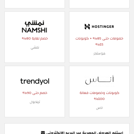
خصومات حتى 85% + كوبونات
خصم لغاية 80%
15%
نمشي
هوستنجر
كوبونات وخصومات فعالة
خصم حتى 90%
100%
ترينديول
اناس
استلم العروض الحصرية عبر البريد الإلكتروني