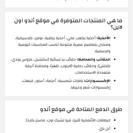
ما هي المنتجات المتوفرة في موقع ألدو اون
لاين؟
الأحذية:
أحذية بكعب عالي، أحذية رياضية، لوفرز، كلاسيكية،
وصنادل بتصاميم عصرية متنوعة تناسب المناسبات اليومية
والرسمية.
الحقائب والمحافظ:
حقائب يد نسائية (ساتشيل، كروس بودي،
كلاتش)، وحقائب رجالية (لابتوب، ظهر)، ومحافظ أنيقة
متعددة الاستخدامات.
الإكسسوارات:
نظارات شمسية، أحزمة، أساور، قبعات،
إكسسوارات شعر وغيرها.
طرق الدفع المتاحة في موقع ألدو
البطاقات الائتمانية (فيزا، فيزا تشيك آوت، ماستر كارد).
أبل باي.