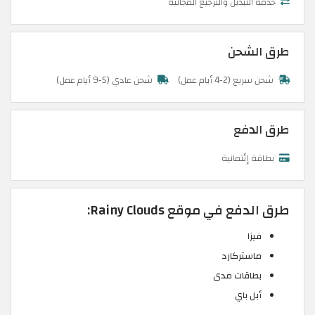
خدمة التبديل والترجيع المجانية
طرق الشحن
شحن سريع (2-4 أيام عمل)
شحن عادي (5-9 أيام عمل)
طرق الدفع
بطاقة إئتمانية
طرق الدفع في موقع Rainy Clouds:
فيزا
ماستركارد
بطاقات مدى
أبل باي