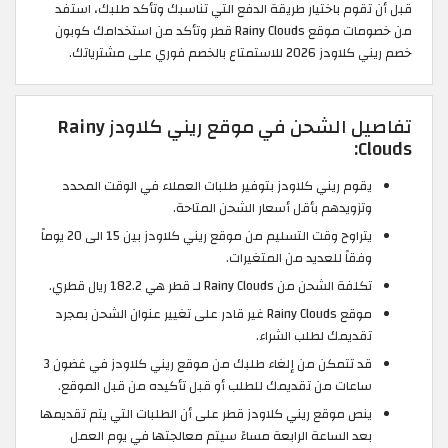
قبل أن تقوم باختيار طريقة الدفع التي تناسبك وتأكد طلبك، استفد
من خصومات موقع Rainy Clouds قطر وتأكد من استخدامك كوبون
خصم ريني كلاودز 2026 للاستمتاع بالخصم فوري على مشترياتك.
تفاصيل الشحن في موقع ريني كلاودز Rainy
Clouds:
يقوم ريني كلاودز بتوفير طلبات العملاء في الوقت المحدد
وتزويدهم بأقل أسعار الشحن المتاحة.
يتراوح وقت التسليم من موقع ريني كلاودز بين 15 الى 20 يوماً
وفقاً للعديد من المتغيرات.
تكلفة الشحن من Rainy Clouds لـ قطر هي 182.2 ريال قطري.
موقع Rainy Clouds غير قادر على تغيير عنوان الشحن بمجرد
تقديمك لطلب الشراء.
قد تتمكن من إلغاء طلبك من موقع ريني كلاودز في غضون 3
ساعات من تقديمك للطلب أو قبل تأكيده من قبل الموقع.
ينص موقع ريني كلاودز قطر على أن الطلبات التي يتم تقديمها
بعد الساعة الرابعة مساءً سيتم معالجتها في يوم العمل