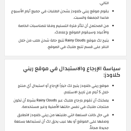
التالي.
يقوم موقع ريني كلاودز بشحن الطلبات في جميع أيام الأسبوع
ماعدا الجمعة والسبت.
من المحتمل أن تتأثر فترة التسليم وفقا للمناسبات الخاصة
والأعياد وسيقوم الموقع بإعلامك.
يتيح لك موقع Rainy Clouds تتبع حالة شحن طلب من خلال
النقر على قسم تتبع طلبك في الموقع.
سياسة الإرجاع والاستبدال في موقع ريني
كلاودز:
موقع ريني كلاودز يتيح لك خياراً لإرجاع أو استبدال أي منتج
خلال 5 أيام من تاريخ الاستلام.
يمكنك أن تقوم بارجاع طلبك عبر Rainy Clouds بشرط أن تكون
منتجات طلبك في نفس حالتها الأصلية وغير مستخدمة.
في حال كانت السلعة التي طلبتها من ريني كلاودز لاتطابق
وصفها على الموقع أو بها عيب يحق لك أن تستبدلها بسلعة
جديدة مجاناُ.