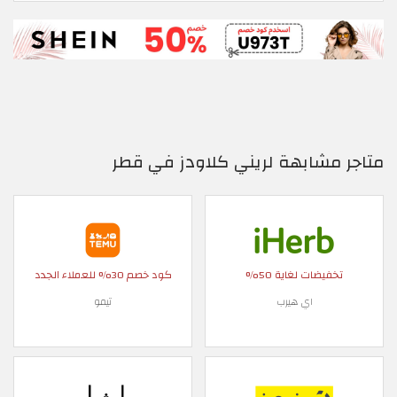
متاجر مشابهة لريني كلاودز في قطر
تخفيضات لغاية 50%
كود خصم 30% للعملاء الجدد
اي هيرب
تيمو