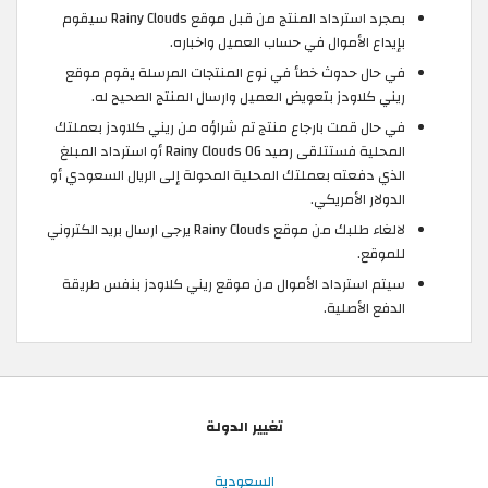
بمجرد استرداد المنتج من قبل موقع Rainy Clouds سيقوم
بإيداع الأموال في حساب العميل واخباره.
في حال حدوث خطأ في نوع المنتجات المرسلة يقوم موقع
ريني كلاودز بتعويض العميل وارسال المنتج الصحيح له.
في حال قمت بارجاع منتج تم شراؤه من ريني كلاودز بعملتك
المحلية فستتلقى رصيد Rainy Clouds OG أو استرداد المبلغ
الذي دفعته بعملتك المحلية المحولة إلى الريال السعودي أو
الدولار الأمريكي.
لالغاء طلبك من موقع Rainy Clouds يرجى ارسال بريد الكتروني
للموقع.
سيتم استرداد الأموال من موقع ريني كلاودز بنفس طريقة
الدفع الأصلية.
تغيير الدولة
السعودية