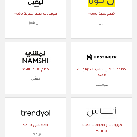
خصم لغاية 80%
كوبونات خصم حصرية 10%
نون
ليفل شوز
خصومات حتى 85% + كوبونات
خصم لغاية 80%
15%
نمشي
هوستنجر
كوبونات وخصومات فعالة
خصم حتى 90%
100%
ترينديول