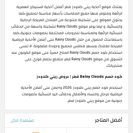
يمتلك موقع أحذية ريني كلاودز قطر أفضل أحذية السنيكرز العصرية
الرائعة ومتوفر منها جميع المقاسات بأسعار مناسبة للجميع،كما
يحتوي الموقع على تشكيلة متنوعة من الصنادل المريحة الرجالية
والنسائية. و ايضا يوفر موقع Rainy Clouds تشكيلة واسعة من الحقائب
النسائية الرائعة والمناسبة للخروجات المختلفة بخصومات جنونية،كما
باستطاعتك الحصول من خلال Rainy Clouds على أفضل الأحذية الرياضية
المريحة لطفلك وبسعر منافس للجميع وجودة مضمونة. لا تنسى
استخدام كود خصم Rainy Clouds المتاح حصرياً على موقع الكوبون عند
التسوق من موقع Rainy Clouds قطر للتمتع بخصم فوري على
مشترياتك.
كود خصم Rainy Clouds قطر | عروض ريني كلاودز
استخدم كود خصم ريني كلاودز 2026 واحصل على أفضل الأحذية
الرياضية للرجال والنساء والأطفال وحقائب اليد النسائية بخصومات
جنونية من موقع ريني كلاودز قطر.
أفضل المتاجر
مشاهدة الكل