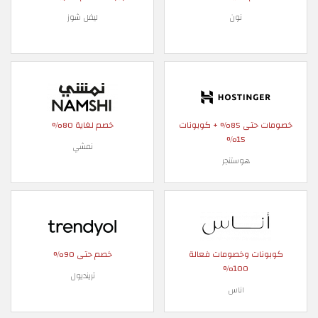
نون
ليفل شوز
خصومات حتى 85% + كوبونات
خصم لغاية 80%
15%
نمشي
هوستنجر
كوبونات وخصومات فعالة
خصم حتى 90%
100%
ترينديول
اناس