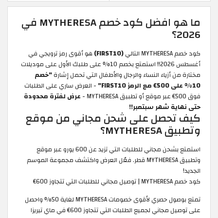
ما هو افضل كود خصم MYTHERESA في
2026؟
كود خصم MYTHERESA التالي
(FIRST10)
هو أقوى رمز ترويجي في
أغسطس 2026!! استمتع بخصم 10% على طلبك الأول على موديلات
مختارة من أزياء النساء والرجال والأطفال التي تحمل إشارة
"خصم
10% على 500€ مع الرمز FIRST10"
- العرض ساري على الطلبات
فوق 500€ عبر موقع أو تطبيق MYTHERESA -
عرض لفترة محدودة
حتى نهاية شهر سبتمبر!!
كيف تحصل على شحن مجاني من موقع
وتطبيق MYTHERESA؟
استمتع بشحن مجاني للطلبات التي تزيد عن 600 يورو عبر موقع
وتطبيق MYTHERESA قطر. فعّل العرض واكتشف مجموعة الموسم
الجديد!
كود خصم MYTHERESA | توصيل مجاني للطلبات التي تتجاوز 600€
تمتع بوصول حصري لأقوى خصومات MYTHERESA لغاية 50% واحصل
على توصيل مجاني لجميع الطلبات التي تتجاوز 600€ في ماي تيريزا