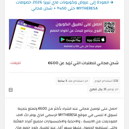
العودة إلى عروض وكوبونات ماي تيريزا 2026 خصومات
MYTHERESA حتى 50% + شحن مجاني
شحن مجاني للطلبات التي تزيد عن 600€
تنزيلات
172
استخدام اليوم
اخر استخدام منذ
5 ساعة
اخر توفير
31 ريال قطري
احصل على توصيل مجاني عند الشراء بأكثر من 600€ وتمتع بتجربة
تسوق لا تنسى في موقع MYTHERESA الرسمي الذي يوفر لك آلاف
الموديلات من الالبسة ، والاحذية والاكسسوارات لجميع أفراد العائلة
والتي تستطيع الحصول عليها بسعر أقل عند تطبيق كود خصم ماي