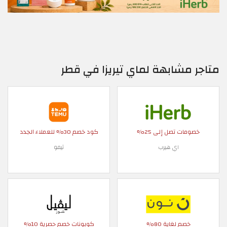
متاجر مشابهة لماي تيريزا في قطر
خصومات تصل إلى 25%
كود خصم 30% للعملاء الجدد
اي هيرب
تيمو
خصم لغاية 80%
كوبونات خصم حصرية 10%