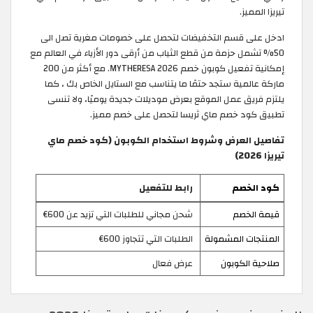
تيريزا المميز.
ادخل على قسم التخفيضات لتحصل على خصومات مغرية تصل الى
50% تشمل حزمة من قطع الثياب من أرقى دور الأزياء في العالم مع
إمكانية تفعيل كوبون خصم MYTHERESA 2026. مع أكثر من 200
ماركة عالمية ستجد حتمًا ما يتناسب مع الستايل الخاص بك ، كما
يلتزم فريق عمل الموقع بعرض موديلات جديدة يوميًا، ولا تنسى
تطبيق كود خصم ماي ثريسا لتحصل على خصم مميز.
تفاصيل العرض وشروط استخدام الكوبون (كود خصم ماي
تيريزا 2026)
كود الخصم
رابط للتفعيل
قيمة الخصم
شحن مجاني للطلبات التي تزيد عن 600€
المنتجات المشمولة
الطلبات التي تتجاوز 600€
صلاحية الكوبون
عرض فعال