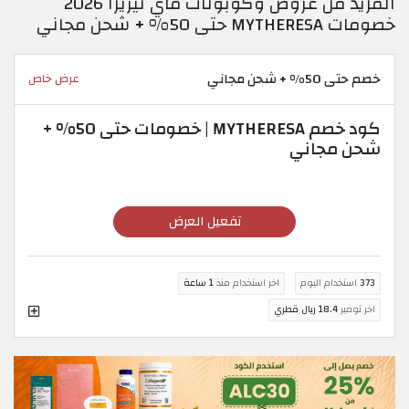
المزيد من عروض وكوبونات ماي تيريزا 2026
خصومات MYTHERESA حتى 50% + شحن مجاني
خصم حتى 50% + شحن مجاني
عرض خاص
كود خصم MYTHERESA | خصومات حتى 50% +
شحن مجاني
تفعيل العرض
373
استخدام اليوم
اخر استخدام منذ
1 ساعة
اخر توفير
18.4 ريال قطري