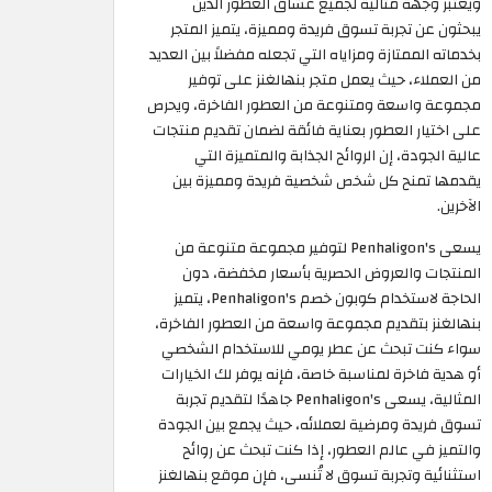
ويعتبر وجهة مثالية لجميع عشاق العطور الذين
يبحثون عن تجربة تسوق فريدة ومميزة، يتميز المتجر
بخدماته الممتازة ومزاياه التي تجعله مفضلاً بين العديد
من العملاء، حيث يعمل متجر بنهالغنز على توفير
مجموعة واسعة ومتنوعة من العطور الفاخرة، ويحرص
على اختيار العطور بعناية فائقة لضمان تقديم منتجات
عالية الجودة، إن الروائح الجذابة والمتميزة التي
يقدمها تمنح كل شخص شخصية فريدة ومميزة بين
الآخرين.
يسعى Penhaligon's لتوفير مجموعة متنوعة من
المنتجات والعروض الحصرية بأسعار مخفضة، دون
الحاجة لاستخدام كوبون خصم Penhaligon's، يتميز
بنهالغنز بتقديم مجموعة واسعة من العطور الفاخرة،
سواء كنت تبحث عن عطر يومي للاستخدام الشخصي
أو هدية فاخرة لمناسبة خاصة، فإنه يوفر لك الخيارات
المثالية، يسعى Penhaligon's جاهدًا لتقديم تجربة
تسوق فريدة ومرضية لعملائه، حيث يجمع بين الجودة
والتميز في عالم العطور، إذا كنت تبحث عن روائح
استثنائية وتجربة تسوق لا تُنسى، فإن موقع بنهالغنز