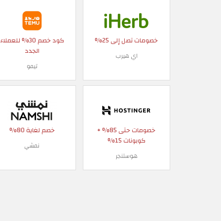
خصومات تصل إلى 25%
كود خصم 30% للعملاء
الجدد
اي هيرب
تيمو
خصومات حتى 85% +
خصم لغاية 80%
كوبونات 15%
نمشي
هوستنجر