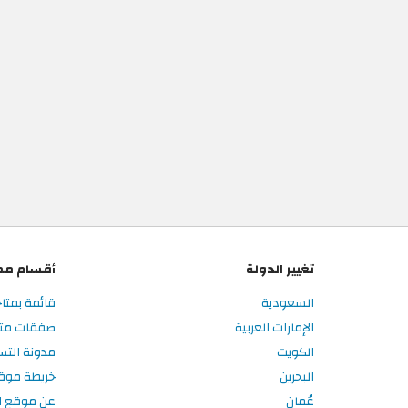
تغيير الدولة
أقسام مم
السعودية
قائمة بمتا
الإمارات العربية
صفقات متا
الكويت
مدونة الت
البحرين
خريطة موق
عُمان
عن موقع ا