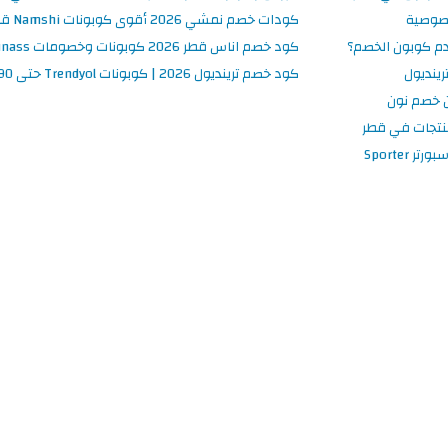
صوصية
كودات خصم نمشي 2026 أقوى كوبونات Namshi قطر فعالة ومحدثة
م كوبون الخصم؟
كود خصم اناس قطر 2026 كوبونات وخصومات Ounass فعالة 100%
ينديول
كود خصم ترينديول 2026 | كوبونات Trendyol حتى 90% فعالة اليوم
 خصم نون
نتجات في قطر
 Sporter