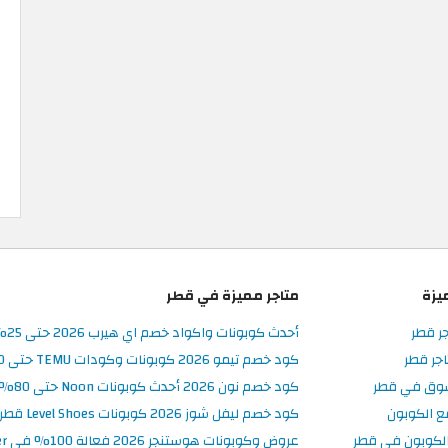
يزة
متاجر مميزة في قطر
جر قطر
أحدث كوبونات واكواد خصم اي هيرب 2026 حتى 25% في iHerb قطر
جر قطر
كود خصم تيمو 2026 كوبونات وكودات TEMU حتى 90% على الطلبات
سوق في قطر
كود خصم نون 2026 أحدث كوبونات Noon حتى 80% على المنتجات
ع الكوبون
كود خصم ليفل شوز 2026 كوبونات Level Shoes قطر فعالة 100%
لكوبون في قطر
عروض وكوبونات هوستنجر 2026 فعالة 100% في Hostinger قطر