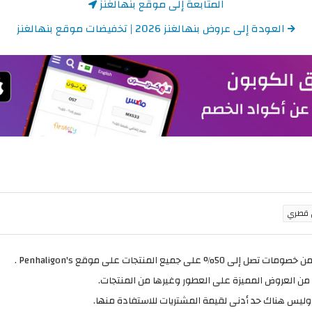
المتابعة إلى موقع بنهالغنز
العودة إلى عروض بنهالغنز 2026 | تخفيضات موقع بنهالغنز
 المنتجات على موقع Penhaligon's .
وليس هناك حد أدنى لقيمة المشتريات للاستفادة منها.