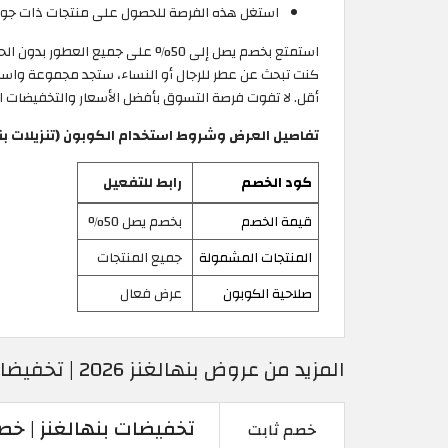
استغل هذه الفرصة للحصول على منتجات ذات جودة عالي
كنت تبحث عن عطر للرجال أو النساء، ستجد مجموعة واسعة 
أقل. لا تفوت فرصة التسوق بأفضل الأسعار والتخفيضات الرائعة بدون الحاجة لاستخدام كود خصم Penhaligon's، اب
تفاصيل العرض وشروط استخدام الكوبون (تنزيلات بن
كود الخصم
رابط للتفعيل
قيمة الخصم
بخصم يصل 50%
المنتجات المشمولة
جميع المنتجات
صلاحية الكوبون
عرض فعال
المزيد من عروض بنهالغنز 2026 | تخفيضات موقع بنهالغنز
تخفيضات بنهالغنز | خصم ثابت 15% على مجم
خصم ثابت