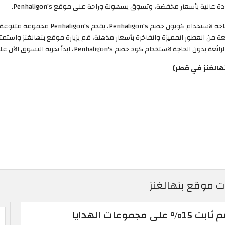
ة بأسعار مخفضة، وتسوق بسهولة وراحة على موقع Penhaligon's.
استمتع بخصم يصل إلى 50% على جميع العطور بد
من العطور المميزة والفاخرة بأسعار مذهلة، قم بزيارة موقع بنهالغنز واستمتع
دأ تجربة التسوق الآن على موقع Penhaligon's واستفد من هذه الفرصة الرائعة.
هالغنز في قطر)
وعات الهدايا