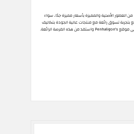
ون الحاجة لاستخدام كوبون خصم Penhaligon's، يقدم Penhaligon's مجموعة متنوعة من العطور الأصلية والمميزة بأسعار مميزة جدًا، سواء
 بتجربة تسوق رائعة مع منتجات عالية الجودة بتكاليف