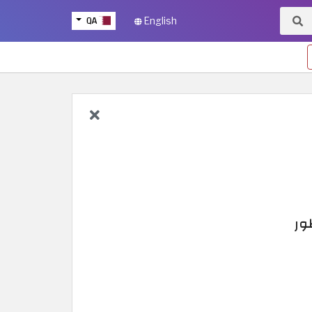
QA
English