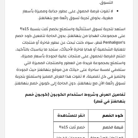
التسوق.
لا تفوت فرصة الحصول على عطور جذابة ومميزة بأسعار
مغرية، بخوض تجربة تسوق رائعة مع بنهالغنز.
استعد لتجربة تسوق استثنائية واستمتع بخصم ثابت بنسبة 15%
على مجموعات الهدايا من بنهالغنز، بدون الحاجة لتفعيل كود خصم
Penhaligon's قطر، سواء كنت تبحث عن عطور فاخرة أو منتجات
للعناية الشخصية أو هدايا فاخرة لأحبائك، ستجد ما يناسبك بالتأكيد،
اغتنم الفرصة للحصول على منتجات عالية الجودة بأسعار مميزة،
واستمتع بمجموعة فريدة من العطور والمنتجات المميزة التي
ستضفي لمسة ساحرة على حياتك من موقع بنهالغنز حيث الجودة
والتميز في كل تفصيلة، لا تفوت هذا العرض المميز واستمتع بتجربة
تسوق رائعة الآن مع بنهالغنز، دون الحاجة إلى كوبون خصم بنهالغنز.
تفاصيل العرض وشروط استخدام الكوبون (كوبون خصم
بنهالغنز في قطر)
كود الخصم
انقر للمشاهدة
قيمة الخصم
خصم ثابت 15%