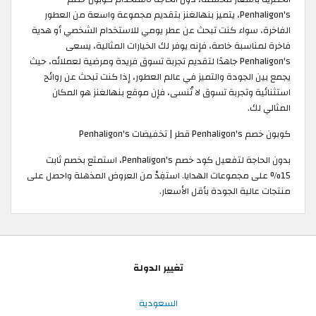
Penhaligon's، يتميز بنهالغنز بتقديم مجموعة واسعة من العطور
الفاخرة، سواء كنت تبحث عن عطر يومي للاستخدام الشخصي أو هدية
فاخرة لمناسبة خاصة، فإنه يوفر لك الخيارات المثالية، يسعى
Penhaligon's جاهدًا لتقديم تجربة تسوق فريدة ومرضية لعملائه، حيث
يجمع بين الجودة والتميز في عالم العطور، إذا كنت تبحث عن روائح
استثنائية وتجربة تسوق لا تُنسى، فإن موقع بنهالغنز هو المكان
المثالي لك.
كوبون خصم Penhaligon's قطر | تخفيضات Penhaligon's
بدون الحاجة لتفعيل كود خصم Penhaligon's، استمتع بخصم ثابت
15% على مجموعات الهدايا. استفِدْ من العروض المذهلة واحصل على
منتجات عالية الجودة بأقل الأسعار.
تغيير الدولة
السعودية