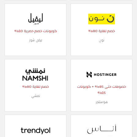
خصم لغاية 80%
كوبونات خصم حصرية 10%
نون
ليفل شوز
خصومات حتى 85% + كوبونات
خصم لغاية 80%
15%
نمشي
هوستنجر