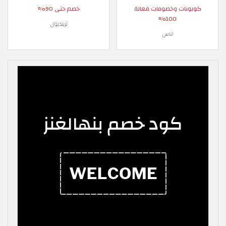
كوبونات وخصومات فعالة
خصم حتى 90%
100%
ترينديول
اناس