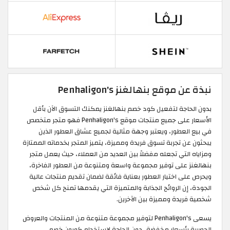
نبذة عن موقع بنهالغنز Penhaligon's
بدون الحاجة لتفعيل كود خصم بنهالغنز يمكنك التسوق الآن بأقل
الأسعار على جميع منتجات موقع Penhaligon's فهو متجر متخصص
في بيع العطور، ويعتبر وجهة مثالية لجميع عشاق العطور الذين
يبحثون عن تجربة تسوق فريدة ومميزة، يتميز المتجر بخدماته الممتازة
ومزاياه التي تجعله مفضلاً بين العديد من العملاء، حيث يعمل متجر
بنهالغنز على توفير مجموعة واسعة ومتنوعة من العطور الفاخرة،
ويحرص على اختيار العطور بعناية فائقة لضمان تقديم منتجات عالية
الجودة، إن الروائح الجذابة والمتميزة التي يقدمها تمنح كل شخص
شخصية فريدة ومميزة بين الآخرين.
يسعى Penhaligon's لتوفير مجموعة متنوعة من المنتجات والعروض
الحصرية بأسعار مخفضة، دون الحاجة لاستخدام كوبون خصم