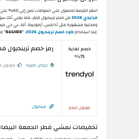
انتهز الفرصة للحصول على خصومات تصل إلى 60% على تشكيلة واسعة من أرقى منتجات الملابس خلال
فرايدي 2026
من متجر ترينديول قطر، مما يعني أنك سوف
عند استخدام
كود خصم ترينديول 2026
: "
RAGHDX
" ف
رمز خصم ترينديول فعال لغاية 75% عل
خصم لغاية
75%
عروض مميزة
كوبون م
ترينديول
كوبون خصم
تخفيضات نمشي قطر الجمعة البيضاء