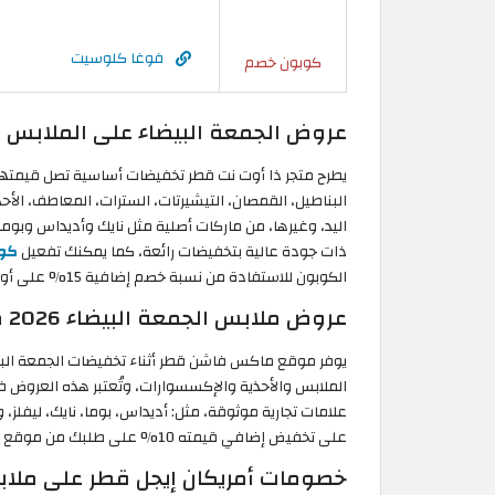
فوغا كلوسيت
كوبون خصم
عروض الجمعة البيضاء على الملابس 
البناطيل، القمصان، التيشيرتات، السترات، المعاطف، الأح
اليد، وغيرها، من ماركات أصلية مثل نايك وأديداس وبوما 
ذات جودة عالية بتخفيضات رائعة، كما يمكنك تفعيل
كود
الكوبون للاستفادة من نسبة خصم إضافية 15% على أول طلب لك من المتجر.
عروض ملابس الجمعة البيضاء 2026 من ماكس فاشن
الملابس والأحذية والإكسسوارات، وتُعتبر هذه العروض فر
علامات تجارية موثوقة، مثل: أديداس، بوما، نايك، ليفلز، 
على تخفيض إضافي قيمته 10% على طلبك من موقع الكوبون.
خصومات أمريكان إيجل قطر على ملابس ا