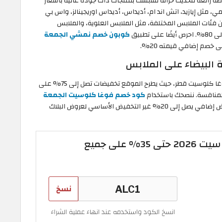
يضاء 2026 في نمشي قطر فرصة رائعة لتحديث خزانة ملابسك بمنتجات ذات جودة عالية بأسعار
مثل إيازيد، اتش اند ام، أديداس، أديداس اوريجينالز، واس بي
ن فئات الملابس المختلفة، مثل الملابس العلوية، والملابس
كوبون خصم نمشي الجمعة
 خصم إضافي قيمته 20%.
لبيضاء على الملابس
استغل فترة عروض الجمعة البيضاء على الملابس من فوغا كلوسيت قطر، حيث يطرح الموقع تخفيضات تصل إلى 75% على
 المنافسة. ننصحك باستخدام
كود خصم فوغا كلوسيت الجمعة
" الموجود لدينا للاستمتاع بتخفيض إضافي يصل إلى 20% غير التخفيض الأساسي لعروض البلاك
كود خصم فوغا كلوسيت 2026 حتى 35% على جميع
نسخ
انسخ الكود واستخدمه عند انهاء عملية الشراء