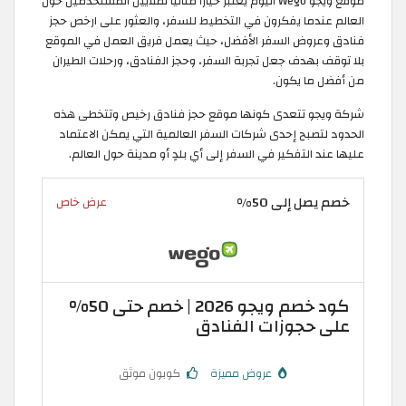
موقع ويجو Wego اليوم يعتبر خيارًا مثاليًا لملايين المستخدمين حول
العالم عندما يفكرون في التخطيط للسفر، والعثور على ارخص حجز
فنادق وعروض السفر الأفضل، حيث يعمل فريق العمل في الموقع
بلا توقف بهدف جعل تجربة السفر، وحجز الفنادق، ورحلات الطيران
من أفضل ما يكون.
شركة ويجو تتعدى كونها موقع حجز فنادق رخيص وتتخطى هذه
الحدود لتصبح إحدى شركات السفر العالمية التي يمكن الاعتماد
عليها عند التفكير في السفر إلى أي بلدٍ أو مدينة حول العالم.
خصم يصل إلى 50%
عرض خاص
كود خصم ويجو 2026 | خصم حتى 50%
على حجوزات الفنادق
عروض مميزة
كوبون موثق