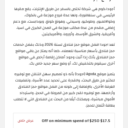
أجودا.كوم هي شركة تختص بالسفر عن طريق الإنترنت، يقع مقرها
الرئيسي في سنغافورة، ولها عدة فروع موزعة في بانكوك،
وكوالالمبور، وطوكيو، وسيدني، وهونغ كونغ، وبودابست، مع دعم
إضافي مقدم من عدة مكاتب موزعة في المدن الكبرى في آسيا،
وأفريقيا، والشرق الأوسط، وأوروبا، والأمريكيتين.
تعد اجودا افضل موقع حجز فنادق لسنة 2026 وذلك بفضل خدمات
حجز فنادق بأسعار مناسبة للعملاء، كما أنه يمتاز عن باقي مواقع
حجز الفنادق بأنك إذا أثبت وجود أماكن إقامة أرخص في مواقع
أخرى سيقوم بالتخفيض لك، أو وضع سعر جديد خاص بك.
يتميز موقع ِAgoda (اجودا) بأنه ذو تصميم سهل التنقل مع توفيره
للكثير من طرق البحث، والقدرة على تحديد عدد الأسرة، وتفضيلات
الغرفة الأخرى، بالإضافة إلى كونه من افضل مواقع حجز الفنادق
وأرخصها، مع توفيره لقدر كبير من المرونة في الحجز، واسترداد
الأموال مباشرة، ويمكنك أيضًا من البحث عن الفنادق التي لا تتطلب
بطاقة ائتمان للحجز.
$17.5 OFF on minimum spend of $250
عرض خاص