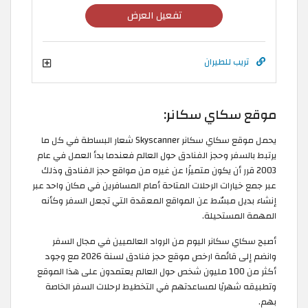
تفعيل العرض
تريب للطيران
موقع سكاي سكانر:
يحمل موقع سكاي سكانر Skyscanner شعار البساطة في كل ما
يرتبط بالسفر وحجز الفنادق حول العالم فعندما بدأ العمل في عام
2003 قرر أن يكون متميزًا عن غيره من مواقع حجز الفنادق وذلك
عبر جمع خيارات الرحلات المتاحة أمام المسافرين في مكان واحد عبر
إنشاء بديل مبسّط عن المواقع المعقدة التي تجعل السفر وكأنه
المهمة المستحيلة.
أصبح سكاي سكانر اليوم من الرواد العالميين في مجال السفر
وانضم إلى قائمة ارخص موقع حجز فنادق لسنة 2026 مع وجود
أكثر من 100 مليون شخص حول العالم يعتمدون على هذا الموقع
وتطبيقه شهريًا لمساعدتهم في التخطيط لرحلات السفر الخاصة
بهم.