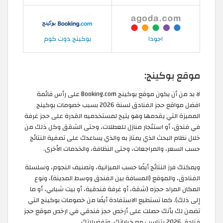
اجودا
بوكينج دوت كوم
موقع بوكينج:
لا بد من أن يكون موقع بوكينج Booking.com على رأس قائمة
افضل مواقع حجز الفنادق لسنة 2026 بسبب خصومات بوكينج
المميزة التي يقدمها وهو يتيح لمستخدميه القدرة على حجز غرفة
في فندق، أو استئجار منازل للعطلات، وحتى الشقق وكل ذلك من
خلال نظام البحث الذي يمتاز به والذي يساعدك على تصفية النتائج
حسب السعر، والمراجعات، وحتى النظافة، والخدمات الأخرى.
ويمكنك فرز النتائج أيضًا حسب الميزانية، وتصنيف النجوم، وسلسلة
الفنادق، والموقع (المسافة بين الفندق ووسط المدينة)، ونوع
المكان المراد حجزه (شقة، أو غرفة فندقية، أو بيت شبابي، أو ما
إلى ذلك). كما تستطيع الاستفادة أيضًا من خصومات بوكينج التي
تضمن لك بأنك حصلت على أرخص حجز فندقي في ارخص موقع حجز
فنادق 2026 يتناسب مع خياراتك، وتفضيلاتك.