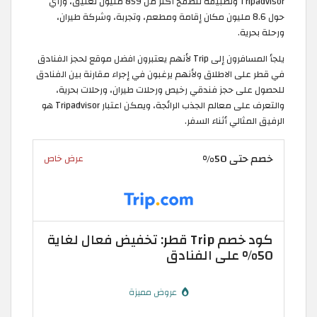
Tripadvisor وتطبيقه لتصفح أكثر من 859 مليون تعليق، ورأي
حول 8.6 مليون مكان إقامة ومطعم، وتجربة، وشركة طيران،
ورحلة بحرية.
يلجأ المسافرون إلى Trip لأنهم يعتبرون افضل موقع لحجز الفنادق
في قطر على الاطلاق ولأنهم يرغبون في إجراء مقارنة بين الفنادق
للحصول على حجز فندقي رخيص ورحلات طيران، ورحلات بحرية،
والتعرف على معالم الجذب الرائجة، ويمكن اعتبار Tripadvisor هو
الرفيق المثالي أثناء السفر.
خصم حتى 50%
عرض خاص
كود خصم Trip قطر: تخفيض فعال لغاية
50% على الفنادق
عروض مميزة