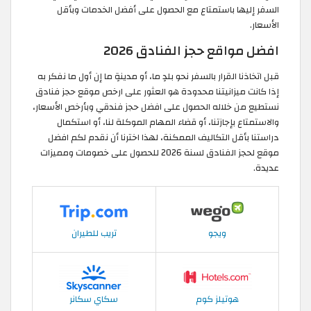
السفر إليها باستمتاع مع الحصول على أفضل الخدمات وبأقل
الأسعار.
افضل مواقع حجز الفنادق 2026
قبل اتخاذنا القرار بالسفر نحو بلدٍ ما، أو مدينةٍ ما إن أول ما نفكر به
إذا كانت ميزانيتنا محدودة هو العثور على ارخص موقع حجز فنادق
نستطيع من خلاله الحصول على افضل حجز فندقي وبأرخص الأسعار،
والاستمتاع بإجازتنا، أو قضاء المهام الموكلة لنا، أو استكمال
دراستنا بأقل التكاليف الممكنة، لهذا اخترنا أن نقدم لكم افضل
موقع لحجز الفنادق لسنة 2026 للحصول على خصومات ومميزات
عديدة.
ويجو
تريب للطيران
هوتيلز كوم
سكاي سكانر