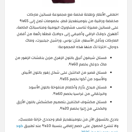
اخطفي الأنظار بإطلالة فخمة مع مجموعة فساتين ماركات
مخفضة وراقية من بلومينغديلز قطر، بخصومات تصل إلى 65%
على فساتين مميزة تناسب مشاويركِ اليومية ومناسباتكِ الخاصة،
أظهري ذوقك الراقي وأضيفي إلى دولابكِ قطعًا رائعة من أفضل
الماركات وبأقل الأسعار، مثل: بوس، وراشيل جيلبيرت، وماك
دوجال، اخترنا لك منها هذه المجموعة:
فستان شيفون أنيق باللون الزهري مزين بنقشات الزهور من
ماك دوغال بخصم 60%.
فستان قصير من الدانتيل على شكل زهور باللون الأبيض
والأسود من أكوا بخصم 55%.
فستان ميدي بأزرار وأكمام منفوخة باللون الأسود
والبرتقالي من غراسيا بخصم 60%.
فستان مكشوف الكتفين بتصميم مكشكش باللون الأزرق
والكحلي من إليزا بخصم 20%.
بادري بالتسوق الآن من بلومينغديلز قطر وجددي خزانة ملابسكِ،
ولا تنسَيْ الحصول على خصم إضافي بنسبة 10% عند تطبيق
كود