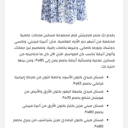
يقدم لكِ متجر فارفيتش قطر مجموعة فساتين ماركات عالمية
مخفضة من أشهر دور الأزياء العالمية، مثل: ألبيرتا فيريتي، ونانسي
دوشكا، ونورما كامالي، وغيرها بخامات راقية، وتصاميم تبرز جمالك،
وألوان أنيقة تناسب كل المواسم. اقتنِ الآن كل ما تحتاجينه من
فساتين عملية ومسائية أنيقة بخصم يصل إلى 85%، ومن بينها
اخترنا لكِ:
فستان ميدي باللون الأسود وخامة التول من ماركة إليزابيتا
فرانكي بخصم 65%.
فستان ميدي بطبعة الزهور باللون الأزرق والأبيض من
هويشان تشانغ بخصم 70%.
فستان ميني مزين بالترتر باللون الأزرق من ألبرتا فيريتي
بخصم 80%.
فستان ميني باللون الرمادي مزين بشراشيب من بربري بخصم
80%.