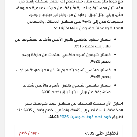
مع فوغا كلوسيت قطر، حيث يقدم لكِ المتجر تشكيلة راقية من
الفساتين المسائية والنهارية الأنيقة، من ماركات عالمية معروفة،
مثل: بريتي ليتل ثينق، وجاردان فو، واينوفير دينيم، وبوهو،
بخصومات تصل إلى 45% على فساتين الحفلات، والفساتين
العملية والمحتشمة، ومن بينها اخترنا لكِ:
فستان سهرة ماكسي باللون الأبيض وأكتاف مكشوفة من
بيلا بارنيت بخصم 15%.
فستان شيفون أسود ماكسي بفتحات من ماركة بوهو
بخصم 20%.
فستان ماكسي أسود بتصميم بشكل A من ماركة هيكوب
بخصم 45%.
فستان ماكسي شيفون باللون الأسود والأبيض بأكتاف
مكشوفة من بريتي ليتل ثينق بخصم 30%.
اختاري الآن قطعكِ المفضلة من فساتين فوغا كلوسيت قطر
المخفضة بنسبة تصل إلى 45%، وتمتعي بخصم إضافي 35% عند
تطبيق
كود خصم فوغا كلوسيت 2026
ALC2
.
تخفيض حتى 35%
كوبون خصم