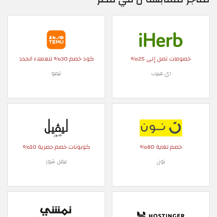
خصومات تصل إلى 25%
كود خصم 30% للعملاء الجدد
اي هيرب
تيمو
خصم لغاية 80%
كوبونات خصم حصرية 10%
نون
ليفل شوز