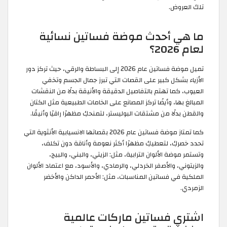
تلك العروض.
ما هي أحدث موضة فساتين نسائية
لعام 2026؟
تميل موضة فساتين عام 2026 إلى البساطة والرقي، حيث تركز دور
الأزياء بشكل كبير على القصات التي تبرز جمال الجسم وتخفي
العيوب، كما تهتم بالتفاصيل الدقيقة والأنيقة بدلًا من النقشات
المبالغ بها، وأيضًا تركز المصانع على الخامات الطبيعية مثل الكتان
والقطن بدلًا من مشتقات البوليستر، لتمنحكِ مظهرًا راقيًا وأنيقًا.
كما تمتاز موضة فساتين عام 2026 بقصاتها الانسيابية الأنثوية التي
تحدد خصركِ، لتعطيكِ مظهرًا أكثر نعومة وأناقة دون تكلف،
وتستمر موضة الألوان الترابية، مثل: الزيتي، والبني، والبيج،
والزيتوني، والأصفر الخردلي، والرمادي، والأسود، مع اعتماد الألوان
الملكية في فساتين المناسبات، مثل: الأحمر الداكن والأخضر
الزمردي.
اشتري فساتين ماركات عالمية