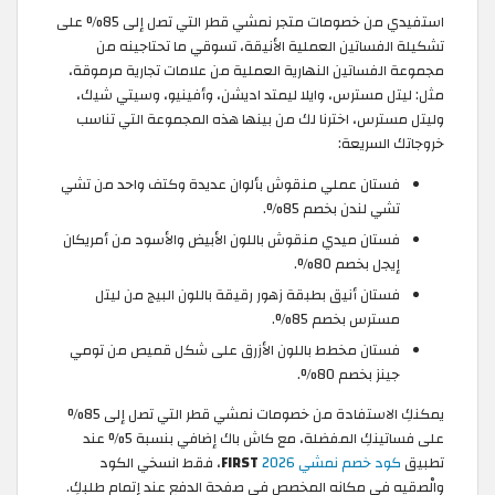
استفيدي من خصومات متجر نمشي قطر التي تصل إلى 85% على
تشكيلة الفساتين العملية الأنيقة، تسوقي ما تحتاجينه من
مجموعة الفساتين النهارية العملية من علامات تجارية مرموقة،
مثل: ليتل مسترس، وايلا ليمتد اديشن، وأفينيو، وسيتي شيك،
وليتل مسترس، اخترنا لك من بينها هذه المجموعة التي تناسب
خروجاتك السريعة:
فستان عملي منقوش بألوان عديدة وكتف واحد من تشي
تشي لندن بخصم 85%.
فستان ميدي منقوش باللون الأبيض والأسود من أمريكان
إيجل بخصم 80%.
فستان أنيق بطبقة زهور رقيقة باللون البيج من ليتل
مسترس بخصم 85%.
فستان مخطط باللون الأزرق على شكل قميص من تومي
جينز بخصم 80%.
يمكنكِ الاستفادة من خصومات نمشي قطر التي تصل إلى 85%
على فساتينكِ المفضلة، مع كاش باك إضافي بنسبة 5% عند
تطبيق
كود خصم نمشي 2026
FIRST
، فقط انسخي الكود
والْصقيه في مكانه المخصص في صفحة الدفع عند إتمام طلبكِ.