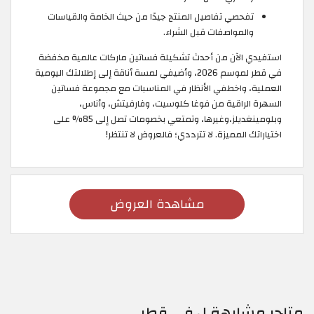
تفحصي تفاصيل المنتج جيدًا من حيث الخامة والقياسات
والمواصفات قبل الشراء.
استفيدي الآن من أحدث تشكيلة فساتين ماركات عالمية مخفضة
في قطر لموسم 2026، وأضيفي لمسة أناقة إلى إطلالتك اليومية
العملية، واخطفي الأنظار في المناسبات مع مجموعة فساتين
السهرة الراقية من فوغا كلوسيت، وفارفيتش، وأناس،
وبلومينغديلز،وغيرها، وتمتعي بخصومات تصل إلى 85% على
اختياراتك المميزة. لا تترددي؛ فالعروض لا تنتظر!
مشاهدة العروض
متاجر مشابهة ل في قطر