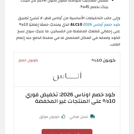
فستان سكارليت متوسط الطول باللون الأحمر من مينك
بينك بخصم 45%.
وإلى جانب التخفيضات الأساسية من أوناس قطر، لا تنسَيْ تطبيق
كود خصم أوناس 2026
ALC10
الذي يمنحكِ خصمًا إضافيًا 10%
على إجمالي قطعكِ المفضلة من الفساتين، ما عليكِ سوى نسخ
الكود ولصقه في المكان المخصص له في صفحة الدفع عند إتمام
الطلب.
كوبون 10%
كوبون خصم
كود خصم اوناس 2026: تخفيض فوري
10% على المنتجات غير المخفضة
شحن مجاني
كوبون موثق