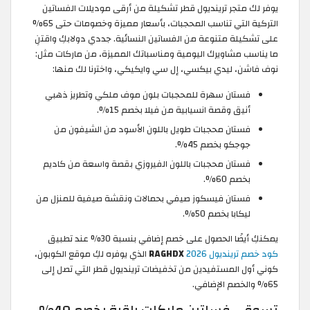
يوفر لك متجر ترينديول قطر تشكيلة من أرقى موديلات الفساتين
التركية التي تناسب المحجبات، بأسعار مميزة وخصومات حتى 65%
على تشكيلة متنوعة من الفساتين النسائية. جددي دولابكِ واقتنِ
ما يناسب مشاويرك اليومية ومناسباتك المميزة، من ماركات مثل:
نوف فاشن، ليدي بيكسي، إل سي وايكيكي، واخترنا لك منها:
فستان سهرة للمحجبات بلون موف ملكي وتطريز ذهبي
أنيق وقصة انسيابية من فيلا بخصم 15%.
فستان محجبات طويل باللون الأسود من الشيفون من
جوجكو بخصم 45%.
فستان محجبات باللون الفيروزي بقصة واسعة من كاديم
بخصم 60%.
فستان فيسكوز صيفي بحمالات ونقشة صيفية للمنزل من
ليكابا بخصم 50%.
يمكنكِ أيضًا الحصول على خصم إضافي بنسبة 30% عند تطبيق
كود خصم ترينديول 2026
RAGHDX
الذي يوفره لكِ موقع الكوبون،
كوني أول المستفيدين من تخفيضات ترينديول قطر التي تصل إلى
65% والخصم الإضافي.