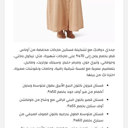
جددي دولابكِ مع تشكيلة فساتين ماركات مخفضة من أوناس
قطر بخصم يصل إلى 70% على ماركات شهيرة، مثل: نيكول باكتي،
وجوفاني، وتيري جون، ومرمر حليم، وسيلف بورتريت، ومانيل،
بتصاميم عصرية مع لمسة شرقية راقية، وخامات ونقوشات مميزة،
اخترنا لكِ من بينها:
فستان فيزون باللون البيج الأنيق بطول متوسط وبدون
أكمام من فير أوف جود بخصم 50%.
فستان قصير باللون البني الراقي مع وشاح من كولكشن
أوف ستايل بخصم 55%.
فستان متوسط الطول بدرابيه باللون الموف الصيفي من
سيتري بخصم 60%.