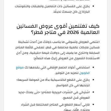
ركزي على الفساتين ذات التفاصيل والطبقات والنقوشات
البارزة إن كان جسمك نحيفًا.
كيف تغتنمين أقوى عروض الفساتين
العالمية 2026 في متاجر قطر؟
اغتنمي العروض وتسوقي ما يناسب ذوقك من أحدث تشكيلة
فساتين ماركات عالمية مخفضة في قطر، تصفحي قائمة المتاجر
السابقة واختاري ما يضيف إلى دولابك قيمة حقيقية، ومن أجل
الاستفادة القصوى من العروض إليكِ هذه النصائح:
استخدمي أكواد الخصم الإضافي التي يقدمها لك
موقع
الكوبون
للمزيد من التوفير.
ركزي على القطع الكلاسيكية بدلًا من الموضة السريعة؛
لترتديها في كل المواسم.
اشتركي في النشرات البريدية للمتاجر؛ حتى يصلك جديد
العروض قبل الجميع.
قارني أسعار القطع في المتاجر المختلفة قبل الشراء
واختاري الأقل سعرًا.