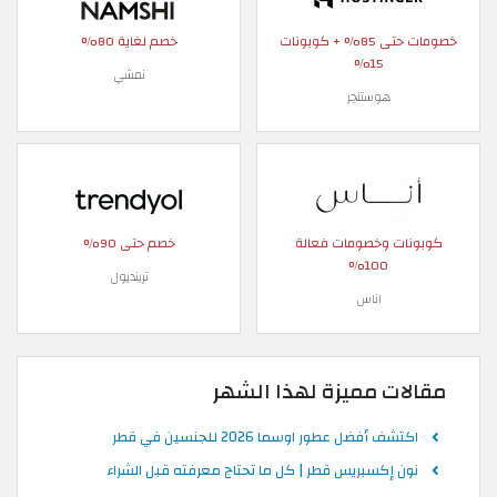
خصومات حتى 85% + كوبونات
خصم لغاية 80%
15%
نمشي
هوستنجر
كوبونات وخصومات فعالة
خصم حتى 90%
100%
ترينديول
اناس
مقالات مميزة لهذا الشهر
اكتشف أفضل عطور اوسما 2026 للجنسين في قطر
نون إكسبريس قطر | كل ما تحتاج معرفته قبل الشراء