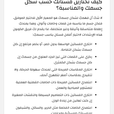
كيف تختارين فستانك حسب شكل
جسمك والمناسبة؟
لا شك أن فهمكِ لشكل جسمك هو المعيار الأول للاختيار الموفق،
فلكل جسم ما يناسبه من قصات وخامات وألوان، وهذا يمنحكِ
إطلالة متناسقة وأنيقة وغير متكلفة، لذا يقدم لك فريق الكوبون
هذه الإرشادات لاختيار أفضل فستان يناسب جسمكِ:
اختاري الفساتين الواسعة بدون خصر، أو بخصر مرتفع إن كان
جسمك بشكل التفاحة.
ركزي على القصات التي تبرز الجزء العلوي من جسمك إن
كان جسمك بشكل الكمثرى.
اختاري المقاسات المريحة التي تمنحك سهولة الحركة، ولا
تتقيدي بمقاسات أصغر لتظهري أنحف.
اعتمدي الفساتين المريحة ذات الخامات القطنية العملية
للمشاوير الصباحية والعمل.
اختاري الفساتين ذات التصاميم البسيطة والنقشات الصغيرة
إن كنت تعانين من زيادة الوزن.
اعتمدي الخامات الفخمة مثل الحرير، والساتان، والشيفون
لمناسباتك المسائية والحفلات.