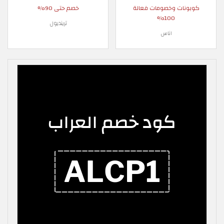
كوبونات وخصومات فعالة
خصم حتى 90%
100%
ترينديول
اناس