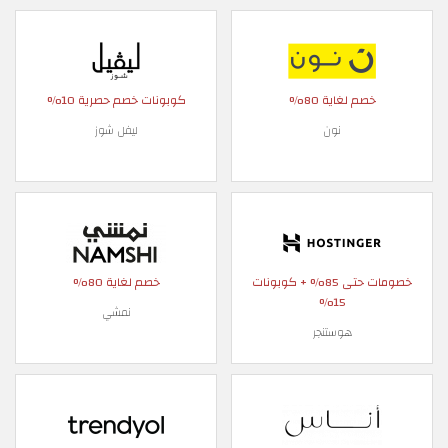
خصم لغاية 80%
كوبونات خصم حصرية 10%
نون
ليفل شوز
خصومات حتى 85% + كوبونات
خصم لغاية 80%
15%
نمشي
هوستنجر