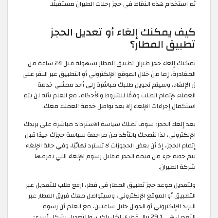
ثم استخدام هذه النقاط في حجز رحلات الطيران مستقبلًا.
كيف يمكنك إلغاء أو تعديل الحجز
تطبيق المطار؟
يمكنك إلغاء حجز طيران تطبيق المطار بسهولة قبل 24 ساعة من
المغادرة، إما من خلال الموقع الإلكتروني أو التطبيق عبر النقر على
زر الإلغاء، وسيتم تحويل طلبك مباشرة إلى أحد ممثلي خدمة
العملاء لإتمام الطلب وفقًا للشروط والأحكام، مع العلم بأنه لن يتم
استكمال إجراءات الإلغاء إلا بعد تواصل خدمة العملاء معك.
بعد إلغاء الحجز؛ سوف تصلك سياسة الاسترداد مباشرة على بريدك
الإلكتروني، لذا ننصحك بالتأكد من مراجعة سياسة حجزك جيدًا قبل
إتمام الحجز، إذ أن بعض الحجوزات لا تسترد نهائيًا، وفي حالة الإلغاء
يتم خصم جزء من قيمة الحجز مقابل رسوم الإلغاء التي تفرضها
شركة الطيران.
ولتعديل موعد حجز تطبيق المطار في قطر، ارفع طلب للتعديل عبر
التطبيق أو الموقع الإلكتروني، وسيتواصل معك فريق المطار عبر
البريد الإلكتروني أو الجوال خلال ساعتين، مع العلم أن رسوم
التعديل هي 29.1 ريال قطري لكل راكب، وللتعديل بشكل أسرع؛