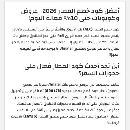
أفضل كود خصم المطار 2026 | عروض
وكوبونات حتى 10% فعالة اليوم!
كود خصم المطار
(ALC)
هو الأقوى والأكثر توفيرًا في أغسطس 2026.
يقدم لجميع عملاء قطر خصم فوري 8% على حجز الفنادق وكاش باك
بقيمة 5% على رحلات الطيران إلى وجهات سياحية محلية وعالمية من
مكان واحد عبر موقع وتطبيق Almatar.
لا يوجد حد أدنى لقيمة
الحجز!!
أين تجد أحدث كود المطار فعال على
حجوزات السفر؟
شاهد مجموعة من عروض وخصومات Almatar حصريًا عبر موقع
الكوبون، اختر كود خصم المطار الجديد
(ARA178)
ثم انقر على زر تطبيق
وسوف تنتقل تلقائيًا الى موقع المطار. استمتع بإختيار رحلتك من بين
مئات العروض على تذاكر السفر وحجوزات الفنادق بأسعار منافسة،
ووفّر على حجوزاتك القادمة بخصم مميز يصل الى 8% على الباقات
(طيران + فنادق) عند تفعيل كود خصم تطبيق المطار
(EGY26)
لاتفوت
فرصتك!