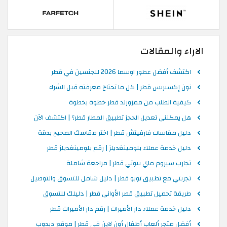
الاراء والمقالات
اكتشف أفضل عطور اوسما 2026 للجنسين في قطر
نون إكسبريس قطر | كل ما تحتاج معرفته قبل الشراء
كيفية الطلب من ممزورلد قطر خطوة بخطوة
هل يمكنني تعديل الحجز تطبيق المطار قطر؟ | اكتشف الآن
دليل مقاسات فارفيتش قطر | اختر مقاسك الصحيح بدقة
دليل خدمة عملاء بلومينغديلز | رقم بلومينغديلز قطر
تجارب سيروم ماي بيوتي قطر | مراجعة شاملة
تجربتي مع تطبيق تويو قطر | دليل شامل للتسوق والتوصيل
طريقة تحميل تطبيق قصر الأواني قطر | دليلك للتسوق
دليل خدمة عملاء دار الأميرات | رقم دار الأميرات قطر
أفضل متجر ألعاب أطفال أون لاين في قطر | موقع دبدوب