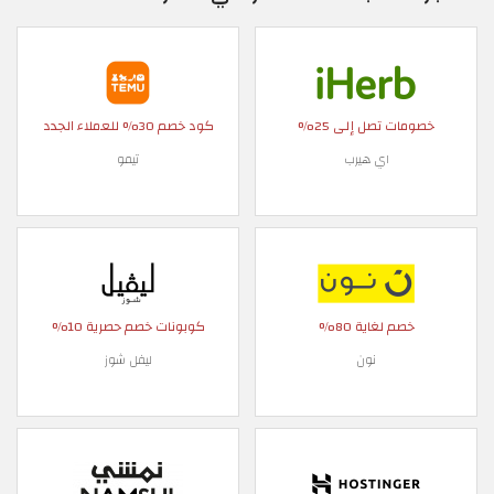
خصومات تصل إلى 25%
كود خصم 30% للعملاء الجدد
اي هيرب
تيمو
خصم لغاية 80%
كوبونات خصم حصرية 10%
نون
ليفل شوز