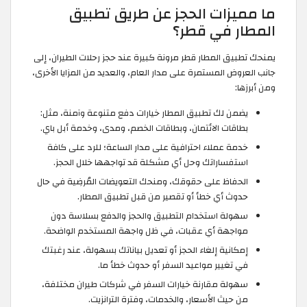
ما مميزات الحجز عن طريق تطبيق
المطار في قطر؟
يمنحك تطبيق المطار قطر مرونة كبيرة عند حجز رحلات الطيران، إلى
جانب العروض المستمرة على مدار العام، والعديد من المزايا الأخرى،
ومن أبرزها:
يضمن لك تطبيق المطار خيارات دفع متنوعة وآمنة، مثل:
بطاقات الائتمان، وبطاقات الخصم، ومدى، وخدمة أبل باي.
خدمة عملاء احترافية على مدار الساعة؛ للرد على كافة
استفساراتك وحل أي مشكلة قد تواجهها خلال الحجز.
الحفاظ على حقوقك، ومنحك التعويضات المُرضِية في حال
حدوث أي خطأ أو تقصير من قبل تطبيق المطار.
سهولة استخدام التطبيق والحجز والدفع بسلاسة دون
مواجهة أي عقبات، في ظل واجهة المستخدم الواضحة.
إمكانية إلغاء الحجز أو تعديل بياناتك بسهولة، عند رغبتك
في تغيير مواعيد السفر أو حدوث خطأ ما.
سهولة مقارنة خيارات السفر في شركات طيران مختلفة،
من حيث الأسعار، والخدمات، وفترة الترانزيت.