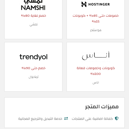
خصومات حتى 85% + كوبونات
خصم لغاية 80%
15%
نمشي
هوستنجر
كوبونات وخصومات فعالة
خصم حتى 90%
100%
ترينديول
اناس
مميزات المتجر
كفالة اضافية على المنتجات
خدمة التبديل والترجيع المجانية