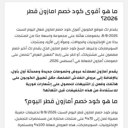
ما هو أقوى كود خصم امازون قطر
2026؟
يقدم لك موقع الكوبون أقوى كود خصم امازون فعال اليوم السبت
8/8/2026، بخصومات هائلة على مجموعة واسعة جدًا من المنتجات
بدءًا من الإلكترونيات والجوالات، وصولًا إلى الأزياء ومنتجات
السوبرماركت وغيرها. انسخ كود خصم امازون الذي يقدم لك أكبر خصم
مضمون على مشترياتك، أو انقر على رابط "تفعيل العرض" لتحصل على
خصومات أمازون الفعالة في أغسطس 2026.
يقدم أمازون لعملائه عروض وخصومات جديدة ومحدثة أول بأول،
بالإضافة إلى عروض الفلاش الضخمة، حمّل تطبيق الكوبون على
هاتفك وفعل زر التنبيهات للحصول على إشعارات فورية
للاستفادة من هذه التخفيضات قبل انتهائها!
ما هو كود خصم أمازون قطر اليوم؟
يوفر كود خصم امازون قطر اليوم السبت 8/8/2026 تخفيضات حصرية
مميزة تصل إلى 70% على منتجات مختارة من مستحضرات التجميل،
الإلكترونيات، السوبرماركت، هذه العروض فعالة 100% ومستمرة