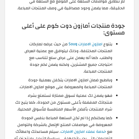
لم تتطابق مواصفات السلعة على الموقع مع السلعة في
الحقيقة، مما يضمن وجود مصداقية في وصف المنتجات المباعة.
جودة منتجات أمازون دوت كوم على أعلى
مستوى:
يتنوع
امازون الامارات Souq
من حيث عرضه لماركات
المنتجات المختلفة، وذلك ليتوافق مع عملية العرض
والطلب. كما أنه يعمل على عرض سلع تتناسب مع
احتياجات جميع المشترين، ولكنه يضمن لكم جودة
المنتجات المباعة.
وبالطبع ضمان امازون الامارات يتكفل بعملية جودة
المنتجات المباعة والمعروضة على موقع امازون الامارات.
فهو يضمن لك عملية تسوق ممتازة تستمتع بشراء
منتجاتك المفضلة بأعلى مستوى من الجودة، كما يتيح لك
شراء المنتجات بأفضل الأسعار المنافسة للأسواق المحلية.
كما يمكنكم إذا لم تكن السلعة المباعة بنفس الجودة
المعروضة في مواصفات المنتج الإتصال بالشركة والتواصل
مع
خدمة عملاء امازون الامارات
. سيتم مساعدتك واعطائك
التعليمات التي يجب اتباعها في سياسة التبديل بمنتج آخر أو