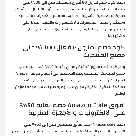
يقدم كود خصم امازون 80 أقوى تخفيضات تصل إلى 80% على
منتجات مختارة من الأزياء النسائية والرجالية، وأزياء الأطفال من أشهر
الماركات العالمية الشهيرة، بما فيها الملابس، الأحذية، حقائب اليد
وحقائب والسفر، المجوهرات والاكسسوارات والمزيد. اضغط على
تفعيل عرض امازون 80 وسوف تشاهد أقوى خصم فعلي على
مشترياتك!
كود خصم امازون ١٠ فعال 100% على
جميع المنتجات
يوفر كود خصم امازون تخفيض فوري بقيمة 10% فعال اليوم على
جميع المنتجات المخفضة وغير المخفضة في أقسام موقع Amazon.
اشتري كل ما تحتاجه ولا تنسى تفعيل العرض الموجود في هذه
الصفحة لتحقيق تخفيض فوري على جميع طلباتك في موقع أمازون
اونلاين.
أقوى Amazon Code خصم لغاية 50%
على الالكترونيات والأجهزة المنزلية
يقدم Amazon code خصم موثّق ومضمون يصل إلى 50% على
الإلكترونيات، الجوالات، الأجهزة المنزلية، مستلزمات الأطفال من أفضل