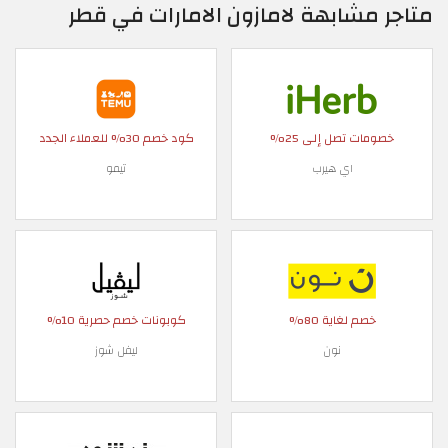
متاجر مشابهة لامازون الامارات في قطر
خصومات تصل إلى 25%
كود خصم 30% للعملاء الجدد
اي هيرب
تيمو
خصم لغاية 80%
كوبونات خصم حصرية 10%
نون
ليفل شوز