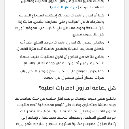
يمكنك تصليح المنتج من خلال امازون الامارات وعاملين
الصيانة بالشركة (
عن ضمان التصليح
).
كما أن امازون الامارات يتيح لك إمكانية استرجاع البضاعة
واسترداد كامل أموالك وحتى مصاريف الشحن، وذلك إذا
كان السلعة بمواصفات غير التي ذكرت على الموقع، أو إذا
كان بها عيوب تصنيع.
وبالتالي يضمن لك امازون الامارات جودة السلع، كما أنه
يتكفل بمصاريف الصيانة والشحن كاملة أثناء فترة الضمان.
يفضل التأكد من البائع وأن تكون المنتجات عليها علامة
"تشحن من قبل أمازون"، لضمان جودة الطلب والسلع.
كما يحرص الموقع على شحن السلع وتوصيلها حتى باب
منزلك لضمان أعلى مستوى من الجودة.
هل بضاعة امازون الامارات اصلية؟
بالطبع فهي تقوم بتزويدك بوصف لكل سلعة من حيث مواصفاتها
وبلد المنشأ والتصنيع، وذلك حتى تتوافر المصداقية تجاه منتجات
امازون الامارات، وبالتالي تتم عملية الشراء بنجاح. كما تضمن لك
جودة السلع المباعة، وسهولة شحنها وصيانتها. بالإضافة إلى
إتاحة امازون الامارات إمكانية استرجاع السلع واسترداد الأموال إذا