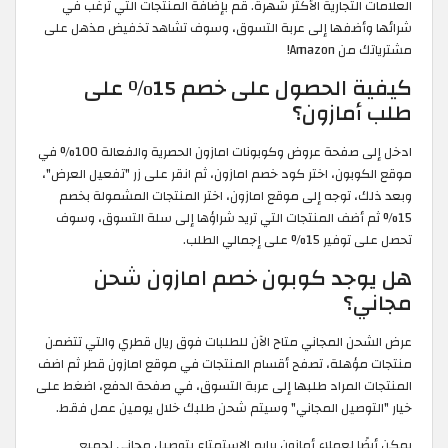
العلامات التجارية الأكثر شهرة. قم بإضافة المنتجات التي ترغب في
شرائها وأضفها إلى عربة التسوق، وسوف تشاهد تخفيض مذهل على
مشترياتك من Amazon!
كيفية الحصول على خصم 15٪ على
طلب أمازون؟
ادخل إلى صفحة عروض وكوبونات امازون الحصرية والفعالة 100% في
موقع الكوبون، اختر كود خصم امازون، ثم انقر على زر "تفعيل العرض"،
وبعد ذلك، توجه إلى موقع امازون، اختر المنتجات المشمولة بخصم
15% ثم أضف المنتجات التي تريد شراؤها إلى سلة التسوق، وسوف
تحصل على توفير 15% على إجمالي الطلب.
هل يوجد كوبون خصم امازون شحن
مجاني؟
عرض الشحن المجاني متاح الآن للطلبات فوق ريال قطري والتي تتضمن
منتجات مؤهلة، تصفح أقسام المنتجات في موقع امازون قطر ثم اضف
المنتجات المراد طلبها إلى عربة التسوق، في صفحة الدفع، اضغط على
خيار "التوصيل المجاني" وسيتم شحن طلبك خلال يومين عمل فقط.
يمكن أيضًا لعملاء أمازون برايم الاستمتاع بتوصيل مجاني لجميع