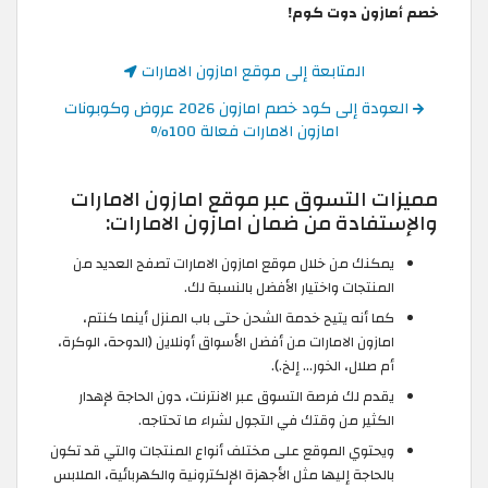
خصم أمازون دوت كوم!
المتابعة إلى موقع امازون الامارات
العودة إلى كود خصم امازون 2026 عروض وكوبونات
امازون الامارات فعالة 100%
مميزات التسوق عبر موقع امازون الامارات
والإستفادة من ضمان امازون الامارات:
يمكنك من خلال موقع امازون الامارات تصفح العديد من
المنتجات واختيار الأفضل بالنسبة لك.
كما أنه يتيح خدمة الشحن حتى باب المنزل أينما كنتم،
امازون الامارات من أفضل الأسواق أونلاين (الدوحة، الوكرة،
أم صلال، الخور... إلخ.).
يقدم لك فرصة التسوق عبر الانترنت، دون الحاجة لإهدار
الكثير من وقتك في التجول لشراء ما تحتاجه.
ويحتوي الموقع على مختلف أنواع المنتجات والتي قد تكون
بالحاجة إليها مثل الأجهزة الإلكترونية والكهربائية، الملابس