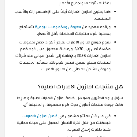
بمختلف أنواعها ولجميع الأعمار.
كما يحتوي امازون الامارات أيضاً على اﻹكسسوارات والألعاب
المختلفة.
ويقدم العديد من
العروض والخصومات اليومية
لتستمتع
بعملية شراء منتجاتك المفضلة بأقل الأسعار.
يقوم موقع امازون الامارات بعرض أكواد خصم بخصومات
مذهلة تصل إلى 70%. ويمكنك الحصول على كود خصم
امازون الامارات 2026 بالإضافة إلى شحن مجاني عند شرائك
لمنتجات بمبلغ معين. تصفح كوبونات، قسائم، تخفيضات
وعروض الشحن المجاني من امازون الامارات.
هل منتجات امازون الامارات اصليه؟
سؤال يراود الكثيرين وهو هل بضاعة امازون الامارات اصلية و ما إذا
كانت جودة منتجات أمازون دوت كوم مضمونة. والحقيقة أن:
في حال كان المنتج مشمول في
ضمان امازون الامارات
،
فيمكنك من خلال فترة الضمان الحصول على صيانة مجانية
كلما ظهرت إحدى العيوب.