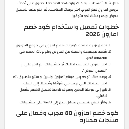
خلال شهر أغسطسـ يمكنك زيارة هذه الصفحة للحصول على أحدث
عروض امازون قطر اليوم، اختر عرضك المناسب، ثم انقر عليه لتفعيل
العرض وبدء رحلتك نحو التوفير!
خطوات تفعيل واستخدام كود خصم
امازون 2026
تفضل بزيارة صفحة كوبونات خصم امازون في موقع الكوبون.
شاهد مجموعة واسعة من العروض وكوبونات الخصم في
Amazon قطر.
اختر العرض المناسب لطلبك أو مشترياتك، ثم انقر على زر
"تفعيل العرض".
وبعد ذلك، توجه إلى موقع أمازون اونلاين او افتح التطبيق، ثم
اختر المنتجات التي ترغب في شرائها وأضفها إلى السلة.
تابع إلى مرحلة الدفع، وسوف تلاحظ تفعيل الخصم بشكل
تلقائي.
والآن تمتع بتخفيض مذهل يصل إلى 70% على مشترياتك.
كود خصم امازون 80 مجرب وفعال على
منتجات مختارة