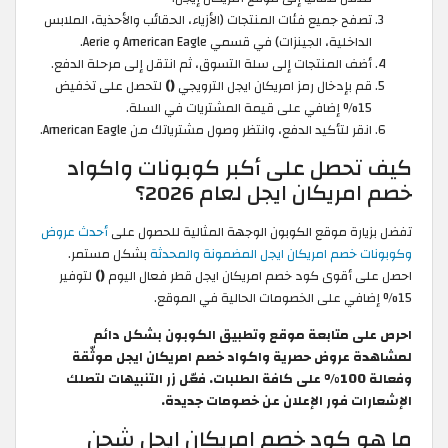
تصفح جميع فئات المنتجات (الأزياء، الحقائب والأحذية، الملابس
الداخلية، الجينزات) في قسمي American Eagle و Aerie.
أضف المنتجات إلى سلة التسوق، ثم انتقل إلى مرحلة الدفع.
قم بإدخال رمز امريكان ايجل الترويجي
()
لتحصل على تخفيض
15% إضافي على قيمة المشتريات في السلة.
انقر لتأكيد الدفع، وانتظر وصول مشترياتك من American Eagle.
كيف تحصل على أكبر كوبونات واكواد
خصم امريكان ايجل لعام 2026؟
تفضل بزيارة موقع الكوبون الوجهة المثالية للحصول على
أحدث عروض
وكوبونات خصم امريكان ايجل المضمونة والمحدثة
بشكل مستمر.
احصل على أقوى كود خصم امريكان ايجل قطر فعال اليوم
()
لتوفير
15% إضافي على الخصومات الحالية في الموقع.
احرص على متابعة موقع وتطبيق الكوبون بشكل دائم
لمشاهدة عروض حصرية واكواد خصم امريكان ايجل موثّقة
وفعالة 100% على كافة الطلبات. فعّل زر التنبيهات لتصلك
الإشعارات فور الإعلان عن خصومات جديدة.
ما هو كود خصم امريكان ايجل شحن