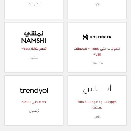
نون
ليفل شوز
خصومات حتى 85% + كوبونات
خصم لغاية 80%
15%
نمشي
هوستنجر
كوبونات وخصومات فعالة
خصم حتى 90%
100%
ترينديول
اناس