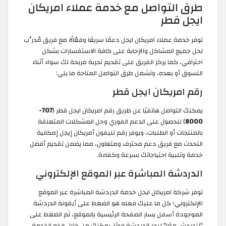
طرق التواصل مع خدمة عملاء امريكان
ايجل قطر
توفر خدمة عملاء امريكان ايجل دعمًا سريعًا وفعّالًا مع فريق مُدرَّب
لحل جميع المشاكل والإجابة على كافة الاستفسارات بشكل
احترافي، كما يركز الفريق على تقديم تجربة مريحة لك سواء أثناء
التسوق أو بعده، وتشمل طرق التواصل المتاحة ما يلي:
رقم امريكان ايجل قطر
يمكنك التواصل هاتفيًا عن طريق رقم امريكان ايجل قطر (
707-
8000
) للحصول على الدعم الفوري وحل المشكلات المتعلقة
بالمنتجات أو الطلبات، ويوفر رقم تليفون أمريكان إيجل إمكانية
التحدث مع فريق دعم محترف ومتعاون، مما يضمن تقديم أفضل
خدمة وتلبية احتياجاتك بسرعة وكفاءة.
الدردشة المباشرة عبر الموقع الإلكتروني
توفر شركة امريكان ايجل خدمة الدردشة المباشرة عبر الموقع
الإلكتروني؛ كل ما عليك فعله هو الضغط على أيقونة الدردشة
الموجودة أسفل يسار الصفحة الرئيسية بالموقع، ثم الضغط على
"لندردش معًا" لبدء الدردشة فورًا. يمكنك من خلال هذه الخدمة