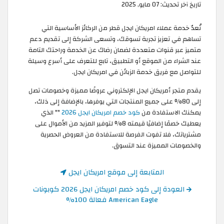
تاريخ آخر تحديث:
07 مايو, 2025
​تُعدّ خدمة عملاء امريكان ايجل قطر من الركائز الأساسية التي
تساهم في تعزيز تجربة تسوقك، وتسعى الشركة إلى تقديم دعم
متميز عبر قنوات متعددة لضمان رضاك عن الخدمة وراحتك التامة
عند الشراء من الموقع أو التطبيق، تابع للتعرف على أسرع وسيلة
للتواصل مع فريق خدمة الزبائن في امريكان ايجل.​
يقدم متجر أمريكان ايجل الإلكتروني عروضًا مميزة وخصومات تصل
إلى 80% على جميع المنتجات التي يوفرها، بالإضافة إلى ذلك،
يمكنك الاستفادة من
كود خصم امريكان ايجل 2026
"
" الذي
يعطيك خصمًا إضافيًا قيمته 8% لتوفير المزيد من الأموال على
مشترياتك، فلا تفوت الفرصة للاستفادة من العروض الحصرية
والخصومات المميزة عند التسوق.
المتابعة إلى موقع امريكان ايجل
العودة إلى كود خصم امريكان ايجل 2026 كوبونات
American Eagle فعالة 100%