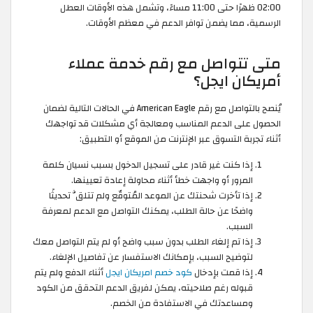
02:00 ظهرًا حتى 11:00 مساءً، وتشمل هذه الأوقات العطل
الرسمية، مما يضمن توافر الدعم في معظم الأوقات.
متى تتواصل مع رقم خدمة عملاء
أمريكان ايجل؟
يُنصح بالتواصل مع رقم American Eagle في الحالات التالية لضمان
الحصول على الدعم المناسب ومعالجة أي مشكلات قد تواجهك
أثناء تجربة التسوق عبر الإنترنت من الموقع أو التطبيق:
إذا كنت غير قادر على تسجيل الدخول بسبب نسيان كلمة
المرور أو واجهت خطأ أثناء محاولة إعادة تعيينها.
إذا تأخرت شحنتك عن الموعد المُتوقّع ولم تتلقَّ تحديثًا
واضحًا عن حالة الطلب، يمكنك التواصل مع الدعم لمعرفة
السبب.
إذا تم إلغاء الطلب بدون سبب واضح أو لم يتم التواصل معك
لتوضيح السبب، بإمكانك الاستفسار عن تفاصيل الإلغاء.
إذا قمت بإدخال
كود خصم امريكان ايجل
أثناء الدفع ولم يتم
قبوله رغم صلاحيته، يمكن لفريق الدعم التحقق من الكود
ومساعدتك في الاستفادة من الخصم.