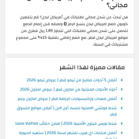
مجاني؟
هل تبحث عن شحن مجاني لطلباتك في أمريكان ايجل؟ قم بتفعيل
كوبون خصم امريكان ايجل بنسخ الرمز
()
ولصقه قبل إتمام الدفع
لتحصل على شحن مجاني لطلباتك التي تتجاوز 149 ريال قطري من
موقع امريكان ايجل قطر، مع خصم إضافي بقمية 15% على مجموع
مشترياتك في السلة.
مقالات مميزة لهذا الشهر
أفضل 5 أدوات مطبخ من تيمو قطر | عروض تيمو 2026
أجود الأدوات المنزلية من امازون قطر | عروض امازون 2026
أفضل معدات وإكسسوارات الرياضة قطر | عروض امازون برايم
شنط قوتشي الاصلية للنساء أون لاين | أفضل مواقع التسوق
قطر
شنط لويس فيتون الأصلية 2026 | افضل حقائب Louis Vuitton
أفضل منتجات اي هيرب للشعر لسنة 2026 | ستعيد الحيوية
لشعرك