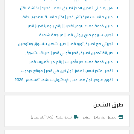
هل يمكنني تعديل الحجز تطبيق المطار قطر؟ | اكتشف الآن
دليل مقاسات فارفيتش قطر | اختر مقاسك الصحيح بدقة
دليل خدمة عملاء بلومينغديلز | رقم بلومينغديلز قطر
تجارب سيروم ماي بيوتي قطر | مراجعة شاملة
تجربتي مع تطبيق تويو قطر | دليل شامل للتسوق والتوصيل
طريقة تحميل تطبيق قصر الأواني قطر | دليلك للتسوق
دليل خدمة عملاء دار الأميرات | رقم دار الأميرات قطر
أفضل متجر ألعاب أطفال أون لاين في قطر | موقع دبدوب
أقوى عروض نون مصر على الإلكترونيات لشهر أغسطس 2026
طرق الشحن
تحصيل من داخل المتجر
شحن عادي (5-9 أيام عمل)