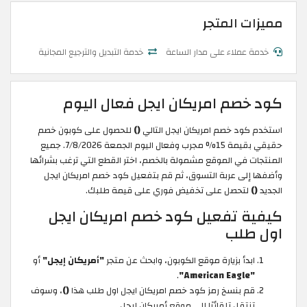
مميزات المتجر
خدمة عملاء على مدار الساعة
خدمة التبديل والترجيع المجانية
كود خصم امريكان ايجل فعال اليوم
استخدم كود خصم امريكان ايجل التالي
()
للحصول على كوبون خصم
حقيقي بقيمة 15% مجرب وفعال اليوم الجمعة 7/8/2026. جميع
المنتجات في الموقع مشمولة بالخصم، اختر القطع التي ترغب بشرائها
وأضفها إلى عربة التسوق، ثم قم بتفعيل كود خصم امريكان ايجل
الجديد
()
لتحصل على تخفيض فوري على قيمة طلبك.
كيفية تفعيل كود خصم امريكان ايجل
اول طلب
ابدأ بزيارة موقع الكوبون، وابحث عن متجر
"أمريكان إيجل"
أو
.
"American Eagle"
قم بنسخ رمز كود خصم امريكان ايجل اول طلب هذا
()
، وسوف
تنتقل تلقائيًا إلى موقع أمريكان إيجل.