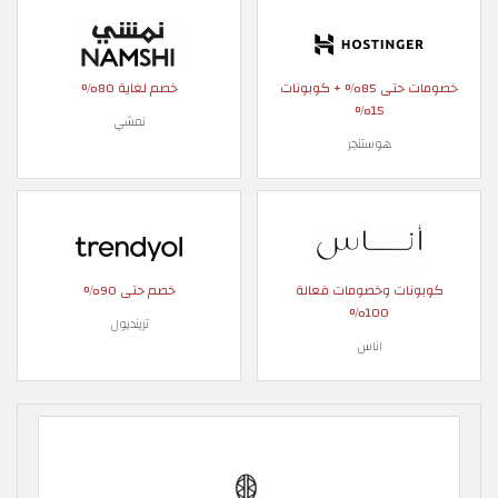
خصومات حتى 85% + كوبونات
خصم لغاية 80%
15%
نمشي
هوستنجر
كوبونات وخصومات فعالة
خصم حتى 90%
100%
ترينديول
اناس