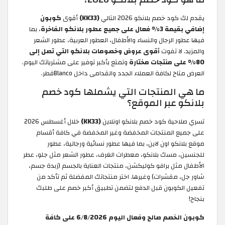
يقدم لك كود خصم بلانكو 2026 التالي
(KK33)
أقوى
كوبون
إضافي بقيمة 3% فعال على جميع عطور بلانكو الفاخرة
، بما
فيها عطور الرجال والنساء والأطفال، العطور العربية، عطور الشعر
والمزيد. لا تفوت
أقوى عروض وخصومات بلانكو التي تصل إلى
80% على منتجات مختارة
وتمتع بأكبر توفير على مشترياتك اليوم.
العرض متاح لكافة العملاء الجدد والقدامى داخل Blancoقطر.
ما هي المنتجات التي يشملها كود خصم
بلانكو عبر الموقع؟
تسري صلاحية كود خصم بلانكو اونلاين
(KK33)
خلال أغسطس 2026
على جميع المنتجات المخفضة وغير المخفضة في كافة أقسام
موقع بلانكو اون لاين، بما فيها عطور نسائية ورجالية، عطور
للجنسين، مسك بلانكو، معطرات الغرف، عطور الشعر مثل جلو، عطر
الأطفال مثل برافو كوليكشن، منتجات العناية بالجسم (زبدة جسم،
شاور جل، مقشرات) وغيرها. اختر منتجاتك المفضلة ثم تأكد من
تفعيل الكوبون قبل الدفع لتضمن تطبيق أكبر خصم على طلبك
بنجاح!
كوبون الخصم صالح وفعال اليوم 6/8/2026 على كافة