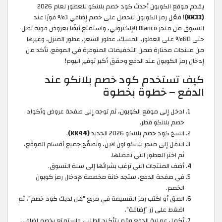
يقدم موقع الكوبون أحدث كود خصم بلانكو للعطور لعام 2026
(KK33)
! فعّل رمز الكوبون لتحصل على خصم إضافي 3% فورًا عند
التسوق من متجر Blanco الإلكتروني، واستمتع أيضًا بعروض قوية تصل
حتى 80% على العطور، المسك، عطور الشعر، عطور المنزل، وغيرها
من منتجات مختارة ضمن التخفيضات المتوفرة في الموقع. تأكد من
إدخال رمز الكوبون عند الدفع وحقق أكبر توفير اليوم!
كيف تستخدم كود خصم بلانكو عند
الدفع – خطوة بخطوة
ادخل إلى موقع الكوبون، ثم توجه إلى صفحة عروض وأكواد
خصم بلانكو قطر.
انسخ كود خصم بلانكو 2026 الجديد
(KK44)
.
انتقل إلى متجر بلانكو اون لاين، وتصفّح جميع أقسام الموقع،
ثم اختر العطور التي تفضلها.
أضف المنتجات التي ترغب بشرائها إلى سلة التسوق.
في صفحة الدفع، ستجد خانة مخصصة لإدخال رمز كوبون
الخصم.
الصق أو اكتب رمز القسيمة في مربع "هل لديك كود خصم"، ثم
اضغط على زر "إضافة".
أكمل عملية الدفع وقم بتأكيد الطلب، واستمتع بخصم إضافي