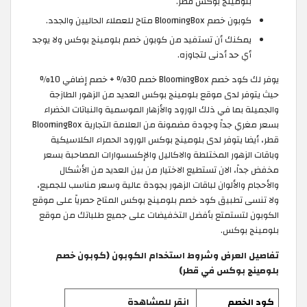
بلومينج بوكس قطر.
كوبون خصم BloomingBox متاح للعملاء الحاليين والجدد.
يمكنك أن تستفيد من كوبون خصم بلومينج بوكس ولا يوجد
أي حد أدنى لتجاوزه.
يوفر لك كود خصم BloomingBox خصم 30% + خصم إضافي 10%
حيث يتوفر لدى موقع بلومينج بوكس العديد من الزهور الطازجة
والجميلة بما في ذلك الورود والأزهار الموسمية والنباتات الخضراء
بسعر مغري جداً وجودة مضمونة من العلامة التجارية BloomingBox
قطر، أيضا يتوفر لدى بلومينج بوكس الورود الحمراء الكلاسيكية
وباقات الزهور المختلطة والاكاليل والإكسسوارات المصاحبة بسعر
مخفض جداً، الان تستطيع الاختيار من بين العديد من الأشكال
والأحجام والألوان لباقات الزهور بجودة عالية وسعر مناسب للجميع،
ولا تنسى تطبيق كود خصم بلومينج بوكس المتاح حصرياً على موقع
الكوبون لتستمتع بأفضل التخفيضات على جميع طلباتك من موقع
بلومينج بوكس.
تفاصيل العرض وشروط استخدام الكوبون (كوبون خصم
بلومينج بوكس في قطر)
كود الخصم
انقر للمشاهدة