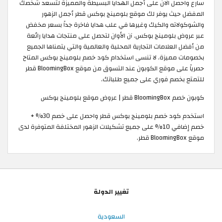
سارع واحصل الان على أجمل الهدايا البسيطة والمميزة لتسعد شخصك
المفضل حيث يوفر لك موقع بلومينج بوكس قطر أجمل الزهور
والشوكولاته والكيك وغيرها في علب هدايا فاخرة جداً بسعر مخفض
عبر عروض بلومينج بوكس. آن الأوان لتحصل على منتجات هدايا رائعة
من أفضل العلامات التجارية المحلية والعالمية والتي يتمناها الجميع
بخصومات مميزة. لا تنسى استخدام كود خصم بلومينج بوكس المتاح
حصرياً على موقع الكوبون عند التسوق من موقع BloomingBox قطر
للتمتع بخصم فوري على جميع طلباتك. ​
كوبون خصم BloomingBox قطر | عروض موقع بلومينج بوكس
استخدم كود خصم بلومينج بوكس قطر واحصل على خصم 30% +
خصم إضافي 10% على جميع تشكيلات الزهور المختلفة المتوفرة لدى
موقع BloomingBox قطر.
تغيير الدولة
السعودية