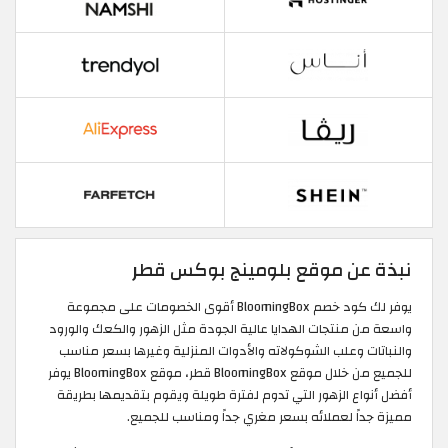
نبذة عن موقع بلومينج بوكس قطر
يوفر لك كود خصم BloomingBox أقوى الخصومات على مجموعة
واسعة من منتجات الهدايا عالية الجودة مثل الزهور والكعك والورود
والنباتات وعلب الشوكولاته والأدوات المنزلية وغيرها بسعر مناسب
للجميع من خلال موقع BloomingBox قطر، موقع BloomingBox يوفر
أفضل أنواع الزهور التي تدوم لفترة طويلة ويقوم بتقديمها بطريقة
مميزة جداً لعملائه بسعر مغري جداً ومناسب للجميع.