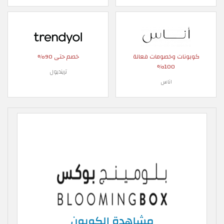
كوبونات وخصومات فعالة
خصم حتى 90%
100%
ترينديول
اناس