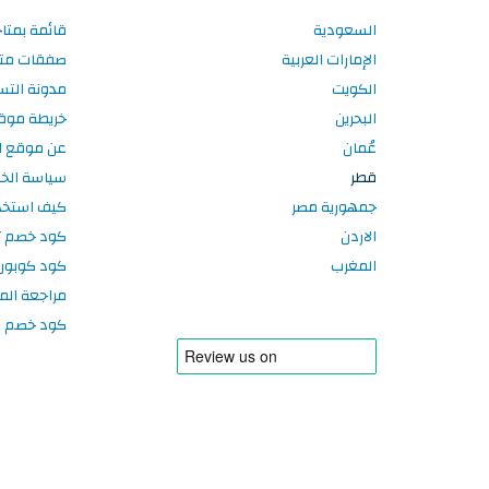
السعودية
قائمة بمتا
الإمارات العربية
صفقات متا
الكويت
مدونة الت
البحرين
خريطة موق
عُمان
عن موقع ا
قطر
سياسة الخ
جمهورية مصر
كيف استخد
الاردن
كود خصم تر
المغرب
كود كوبون
مراجعة الم
كود خصم سبورتر