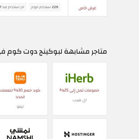
226
استخدام اليوم
اخر استخدام منذ
7 ساع
عرض خاص
متاجر مشابهة لبوكينج دوت كوم ف
خصومات تصل إلى 25%
كود خصم 30% للعملاء
الجدد
اي هيرب
تيمو