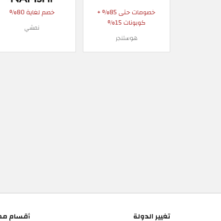
خصومات حتى 85% +
خصم لغاية 80%
كوبونات 15%
نمشي
هوستنجر
تغيير الدولة
أقسام مم