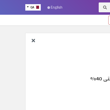
QA
English
40%