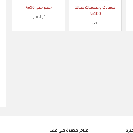
كوبونات وخصومات فعالة
خصم حتى 90%
100%
ترينديول
اناس
يزة
متاجر مميزة في قطر