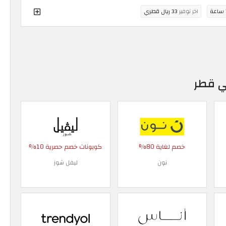
ة
اخر توفير
33 ريال قطري
ي قطر
خصم لغاية 80%
كوبونات خصم حصرية 10%
نون
ليفل شوز