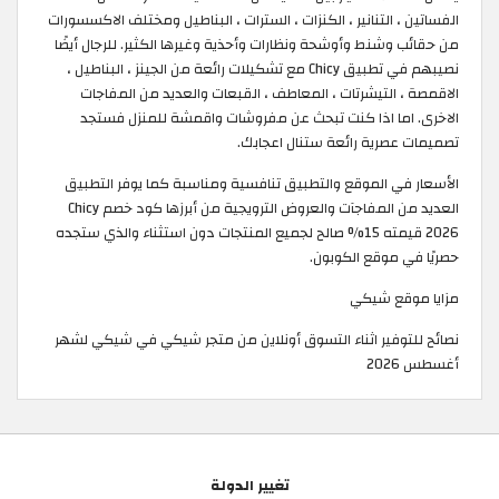
الفساتين ، التنانير ، الكنزات ، السترات ، البناطيل ومختلف الاكسسورات
من حقائب وشنط وأوشحة ونظارات وأحذية وغيرها الكثير. للرجال أيضًا
نصيبهم في تطبيق Chicy مع تشكيلات رائعة من الجينز ، البناطيل ،
الاقمصة ، التيشرتات ، المعاطف ، القبعات والعديد من المفاجات
الاخرى. اما اذا كنت تبحث عن مفروشات واقمشة للمنزل فستجد
تصميمات عصرية رائعة ستنال اعجابك.
الأسعار في الموقع والتطبيق تنافسية ومناسبة كما يوفر التطبيق
العديد من المفاجآت والعروض الترويجية من أبرزها كود خصم Chicy
2026 قيمته 15% صالح لجميع المنتجات دون استثناء والذي ستجده
حصريًا في موقع الكوبون.
مزايا موقع شيكي
نصائح للتوفير اثناء التسوق أونلاين من متجر شيكي في شيكي لشهر
أغسطس 2026
تغيير الدولة