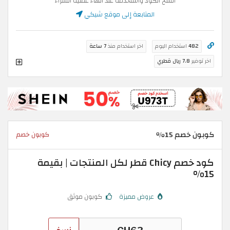
انسخ الكود واستخدمه عند انهاء عملية الشراء
المتابعة إلى موقع شيكي
482
استخدام اليوم
اخر استخدام منذ
7 ساعة
اخر توفير
7.8 ريال قطري
كوبون خصم 15٪
كوبون خصم
كود خصم Chicy قطر لكل المنتجات | بقيمة
15%
عروض مميزة
كوبون موثق