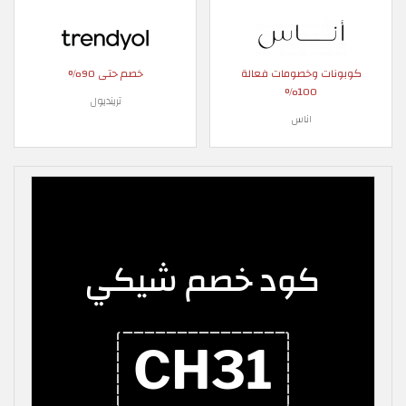
كوبونات وخصومات فعالة
خصم حتى 90%
100%
ترينديول
اناس