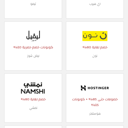
اي هيرب
تيمو
خصم لغاية 80%
كوبونات خصم حصرية 10%
نون
ليفل شوز
خصومات حتى 85% + كوبونات
خصم لغاية 80%
15%
نمشي
هوستنجر