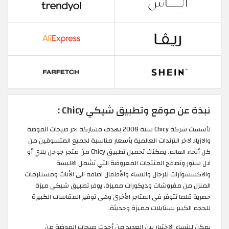
نبذة عن موقع وتطبيق شيكي Chicy :
تأسست شركة Chicy سنة 2008 بهدف مشاركة آخر صيحات الموضة
والازياء لاخر الترندات العالمية بأسعار مناسبة لجميع المتسوقين من
كل أنحاء العالم. يمكنك تحميل تطبيق Chicy من متجر جوجل بلاي أو
ابل ستور وتصفح المنتجات المعروضة التي تشمل الالبسة
والاكسسوارات للرجال والنساء والأطفال اضافة الى الأثاث ومستلزمات
المنزل من مفروشات وديكورات مميزة. يوفر تطبيق شيكي ميزة
حصرية قلما تتوفر في المتاجر الأخرى وهي توفير المقاسات الكبيرة
للحجم الكبير بستايلات مميزة وحديثة.
يمكن للنساء الاختيار بين العديد من أحدث صيحات الموضة من