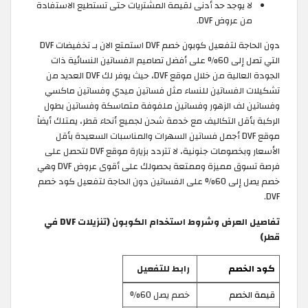
لا يوجد حد أدنى لقيمة المشتريات حتى تستطيع الاستفادة
من عروض DVF.
دون الحاجة لتفعيل كوبون خصم DVF استمتع الان بـ تخفيضات DVF
التي تصل إلى 60% على أفضل تصاميم الفساتين النسائية ذات
الجودة العالية من خلال موقع DVF، حيث يوفر لك DVF العديد من
تشكيلات الفساتين للنساء مثل فساتين ميدي وفساتين ماكسي
وفساتين لف الزهور وفساتين ملفوفة متماسكة وفساتين بطول
الركبة بأقل التكاليف مع خدمة شحن لجميع أنحاء قطر، يمتلك أيضاً
موقع DVF أجمل فساتين السهرات والمناسبات السعيدة بأقل
الأسعار وبخصومات جنونية، لا تتردد بزيارة موقع DVF لتحصل على
فرصة تسوق مميزة وممتعة بحصولك على أقوى عروض DVF وهي
خصم يصل إلى 60% على الفساتين دون الحاجة لتفعيل كود خصم
DVF.
تفاصيل العرض وشروط استخدام الكوبون (تنزيلات DVF في
قطر)
كود الخصم
رابط للتفعيل
قيمة الخصم
خصم يصل 60%