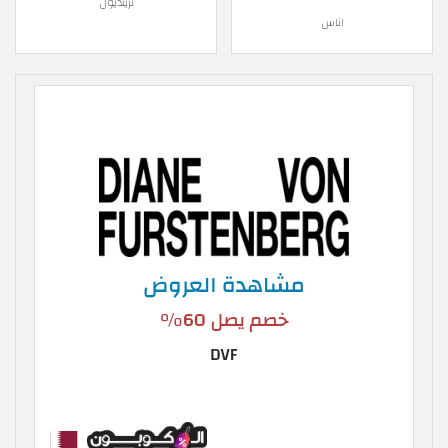
ترينديول
اناس