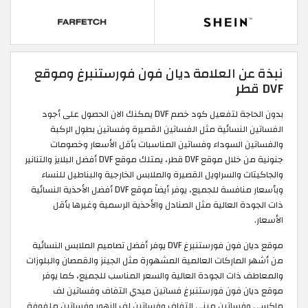
نبذة عن العلامة ديان فون فورستنبرغ وموقع
DVF قطر
بدون الحاجة لتفعيل كود خصم DVF يمكنك الان الحصول على أجود
الفساتين النسائية مثل الفساتين القصيرة وفساتين بطول الركبة
والفساتين السوداء وفساتين المناسبات بأقل الأسعار وخصومات
جنونية من خلال موقع DVF قطر، يمتلك موقع DVF أفضل البلايز والتنانير
والجاكيتات والسراويل القصيرة والملابس الخارجية والبناطيل للنساء
وبأسعار منافسة للجميع، يوفر أيضاً موقع DVF أفضل الأحذية النسائية
ذات الجودة العالية مثل الصنادل والأحذية الرسمية وغيرها بأقل
الأسعار.
موقع ديان فون فورستنبرغ DVF يوفر أفضل تصاميم الملابس النسائية
من أشهر الماركات العالمية المشهورة مثل الجينز والقمصان والبلوزات
والمعاطف ذات الجودة العالية والسعر المناسب للجميع، كما يوفر
موقع ديان فون فورستنبرغ فساتين ميدي التفاف وفساتين لف
ماكسي وفساتين ميني التفاف وفساتين لف الزهور وفساتين ملفوفة