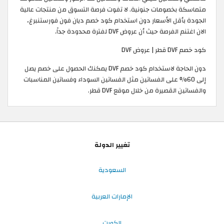
متماسكة بخصومات جنونية. لا تفوت فرصة التسوق من منتجات عالية
الجودة بأقل الأسعار دون استخدام كود خصم ديان فون فورستنبرغ،
الان اغتنم الفرصة حيث أن عروض DVF لفترة محدودة جداً. ​
كود خصم DVF قطر | عروض DVF
دون الحاجة لاستخدام كود خصم DVF يمكنك الحصول على خصم يصل
إلى 60% على الفساتين مثل الفساتين السوداء وفساتين المناسبات
والفساتين القصيرة من خلال موقع DVF قطر.
تغيير الدولة
السعودية
الإمارات العربية
الكويت