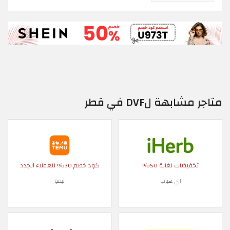
متاجر مشابهة لDVF في قطر
تخفيضات لغاية 50%
كود خصم 30% للعملاء الجدد
اي هيرب
تيمو