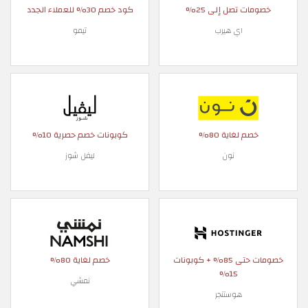
خصومات تصل إلى 25%
كود خصم 30% للعملاء الجدد
اي هيرب
تيمو
خصم لغاية 80%
كوبونات خصم حصرية 10%
نون
ليفل شوز
خصومات حتى 85% + كوبونات
خصم لغاية 80%
15%
نمشي
هوستنجر