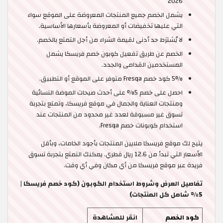
2026
يشمل الخصم جميع المنتجات المعروضة على الموقع سواء
التي عليها تخفيضات أو المعروضة بأسعارها الأساسية.
لا يُشترَط حد أدنى لقيمة الشراء من أجل التمتع بالخصم.
الخصم عن طريق تفعيل كوبون خصم فريسكا يشمل
المستخدمين القدامى والجدد.
5% كود خصم Fresqa متوفر على الموقع أو التطبيق.
احصل على خصم 5% على أحدث صيحات الموضة النسائية
ومنتجات العناية والجمال في موقع فريسكا، وتمتع بتجربة
تسوق غير مسبوقة لعدد غير محدود من المنتجات عند
استخدام كوبونات خصم Fresqa.
يتيح لك موقع فريسكا ملايين المنتجات بأجود الخامات، وبأقل
الأسعار التي تبدأ من 12.6 ريال قطري. يمكنك التمتع بتجربة تسوق
فريدة عبر موقع فريسكا من أي مكان وفي أي وقت.
تفاصيل العرض وشروط استخدام الكوبون (كود خصم فريسكا |
5% شامل كل المنتجات)
كود الخصم
انقر للمشاهدة