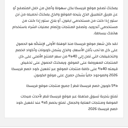
يمكنك تصفح موقع فريسكا بكل سهولة وأمان من خلال المتصفح أو
عن طريق التطبيق الذي يتيحه الموقع والذي يمكنك تحميله من آبل
ستور إذا كنت من مستخدمي آيفون، أو بلاي ستور إذا كنت من
مستخدمي أندرويد، وتصفح المنتجات وإتمام عمليات الشراء باستخدام
هاتفك ببساطة.
لقد كان شعار موقع فريسكا منذ الوهلة الأولى لإنشائه هو الحصول
على كل ما تحب بأقل الأسعار، والذي يشمل كوبونات وأكواد الخصم
والتخفيضات التي تصل إلى 40% من سعر المنتج الأصلي على كل
المنتجات المعروضة على الموقع. ويمكنك الحصول على تخفيض
قيمته 40% على كافة منتجات الموقع عبر تفعيل كود خصم فريسكا
2026 والموجود حالياً بشكل حصري على موقع الكوبون.
5% كوبون خصم فريسكا قطر | جميع منتجات موقع فريسكا
تمتع بتجربة تسوق مذهلة عبر موقع فريسكا قطر لأحدث صيحات
الموضة ومنتجات العناية والجمال. تمتع بخصم 5% عند تفعيل كود
خصم فريسكا 2026