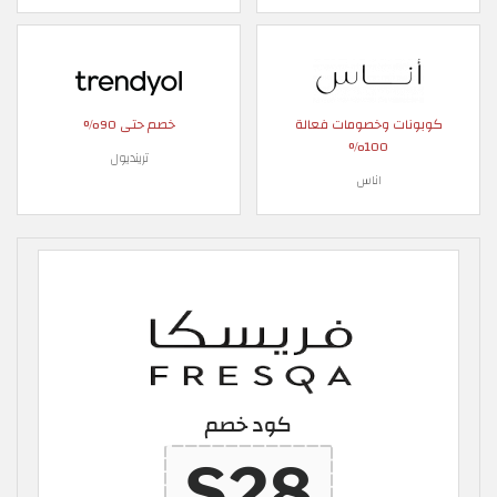
كوبونات وخصومات فعالة
خصم حتى 90%
100%
ترينديول
اناس