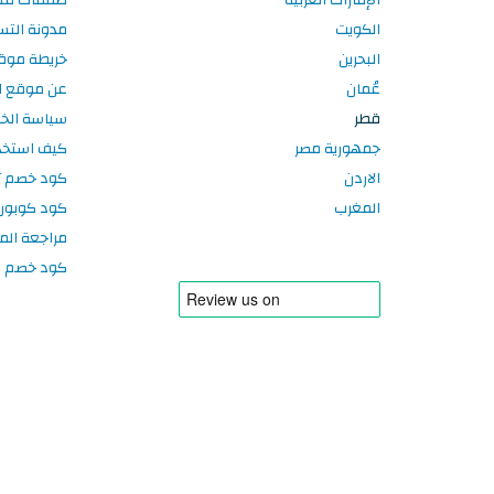
الكويت
مدونة الت
البحرين
خريطة موق
عُمان
عن موقع ا
قطر
سياسة الخ
جمهورية مصر
كيف استخد
الاردن
كود خصم تر
المغرب
كود كوبون
مراجعة الم
كود خصم سبورتر