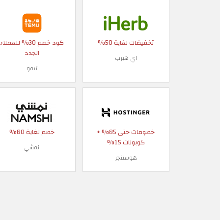
تخفيضات لغاية 50%
كود خصم 30% للعملاء
الجدد
اي هيرب
تيمو
خصومات حتى 85% +
خصم لغاية 80%
كوبونات 15%
نمشي
هوستنجر