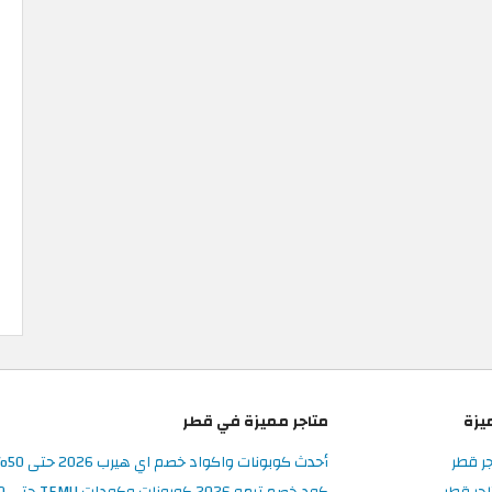
يزة
متاجر مميزة في قطر
جر قطر
أحدث كوبونات واكواد خصم اي هيرب 2026 حتى 50% في iHerb قطر
جر قطر
كود خصم تيمو 2026 كوبونات وكودات TEMU حتى 90% على الطلبات