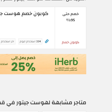
كوبون خصم هوست جيتور 2026 | خصم حتى 95% لفتر
خصم حتى
95%
334
استخدام اليوم
اخر استخدام 
كوبون خصم
متاجر مشابهة لهوست جيتور في قط