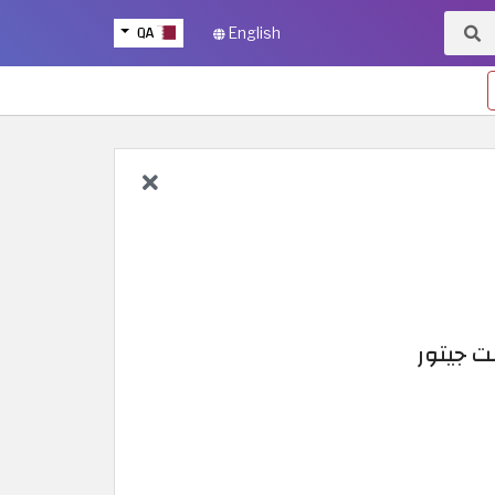
QA
English