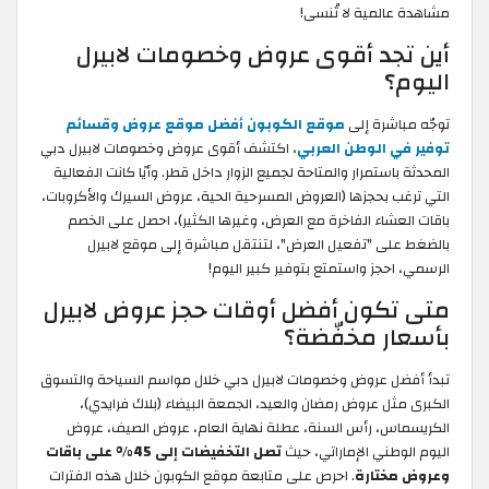
مشاهدة عالمية لا تُنسى!
أين تجد أقوى عروض وخصومات لابيرل
اليوم؟
توجّه مباشرة إلى
موقع الكوبون أفضل موقع عروض وقسائم
توفير في الوطن العربي
، اكتشف أقوى عروض وخصومات لابيرل دبي
المحدثة باستمرار والمتاحة لجميع الزوار داخل قطر. وأيًا كانت الفعالية
التي ترغب بحجزها (العروض المسرحية الحية، عروض السيرك والأكروبات،
باقات العشاء الفاخرة مع العرض، وغيرها الكثير)، احصل على الخصم
بالضغط على "تفعيل العرض"، لتنتقل مباشرة إلى موقع لابيرل
الرسمي، احجز واستمتع بتوفير كبير اليوم!
متى تكون أفضل أوقات حجز عروض لابيرل
بأسعار مخفّضة؟
تبدأ أفضل عروض وخصومات لابيرل دبي خلال مواسم السياحة والتسوق
الكبرى مثل عروض رمضان والعيد، الجمعة البيضاء (بلاك فرايدي)،
الكريسماس، رأس السنة، عطلة نهاية العام، عروض الصيف، عروض
اليوم الوطني الإماراتي، حيث
تصل التخفيضات إلى 45% على باقات
وعروض مختارة
. احرص على متابعة موقع الكوبون خلال هذه الفترات