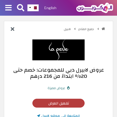
English
جميع المتاجر
لابيرل
عروض لابيرل دبي للمجموعات: خصم حتى
20% ابتداءً من 216 درهم
عروض مميزة
تفعيل العرض
المتابعة إلى موقع لابيرل