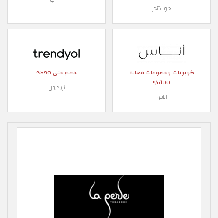
هوستنجر
كوبونات وخصومات فعالة
خصم حتى 90%
100%
ترينديول
اناس