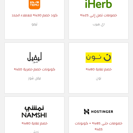
خصومات تصل إلى 25%
كود خصم 30% للعملاء الجدد
اي هيرب
تيمو
خصم لغاية 80%
كوبونات خصم حصرية 10%
نون
ليفل شوز
خصومات حتى 85% + كوبونات
خصم لغاية 80%
15%
نمشي