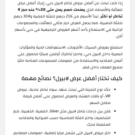
إذا كنت تبحث عن أفضل عروض تذاكر لابيرل دبي، إليك أفضل عرض
للعائلة والأصدقاء الذي
يمنحك خصم يصل حتى 20% عند حجز 4
تذاكر أو أكثر
. تبدأ الأسعار من 216 درهم للفئة الفضية و304 درهم
للفئة الذهبية، مما يجعل العرض خيار مثالي للعائلات والمجموعات
الراغبة في الاستمتاع بأحد أشهر العروض الترفيهية في دبي بأسعار
أقل.
استمتع بعروض السيرك، الأكروبات، الاستعراضات الحية والمؤثرات
البصرية داخل لابيرل دبي، واحجز تذاكرك أونلاين مبكرًا للحصول على
أفضل المقاعد والاستفادة من خصومات المجموعات المتاحة حاليًا
لجميع العملاء داخل قطر.
كيف تختار أفضل عرض لابيرل؟ نصائح مهمة
حدّد نوع التجربة التي تبحث عنها، سواء تذاكر عادية، عروض
VIP، أو باقات العشاء والعرض للحصول على أفضل قيمة
مقابل السعر.
قارن بين درجات تذاكر لابيرل مثل Silver، الفضية، الذهبية، كبار
الشخصيات واختر الفئة المناسبة حسب الميزانية والمقاعد
المفضلة لديك.
اختر عروض لابيرل التي تشمل مزايا إضافية، خصومات المطاعم