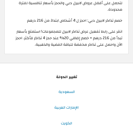
لتحصل على أفضل عروض لابيرل دبي والحجز بأسعار تنافسية لفترة
محدودة.
خصم تذاكر لابيرل دبي: احجز ل 4 أشخاص ابتداءً من 216 درهم
انقر على رابط تفعيل عرض تذاكر لابيرل للمجموعات! استمتع بأسعار
تبدأ من 216 درهم + خصم إضافي 20% عند حجز 4 تذاكر فأكثر. احجز
الآن واحصل على تذاكر مخفضة للباقة الفضية والذهبية.
تغيير الدولة
السعودية
الإمارات العربية
الكويت