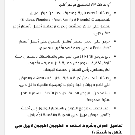
أو صالات VIP لتحقيق توفير أكبر.
إذا كنت تخطط لزيارة جماعية، ابحث عن عرض لابيرل
للمجموعات (Endless Wonders - Visit Family & Friends)
لتحصل على تذاكر مخفّضة وتجربة ترفيهية أفضل بأسعار أوفر
داخل دبي.
احرص على الحجز المبكر أونلاين للحصول على أفضل أسعار
تذاكر La Perle دبي والمقاعد الأقرب للمسرح.
تابع عروض La Perle في المواسم والمناسبات باستمرار، حيث
تتوفر تخفيضات وعروض حصرية خلال الصيف، الأعباد،
الكريسماس، رأس السنة والجمعة البيضاء.
إذا كنت تبحث عن تجربة فاخرة، اختر باقات العشاء والعرض
التي تضم وجبات راقية وتجارب ترفيهية عالمية داخل دبي.
استفد من العروض الحالية بدل حجز التذاكر بالسعر الكامل
لفترة محدودة.
راقب تحديثات موقع الكوبون باستمرار للوصول إلى أحدث
وأقوى عروض لابيرل دبي المجربة والفعالة أولًا بأول.
تفاصيل العرض وشروط استخدام الكوبون (كوبون لابيرل دبي
للأهل والأصدقاء)