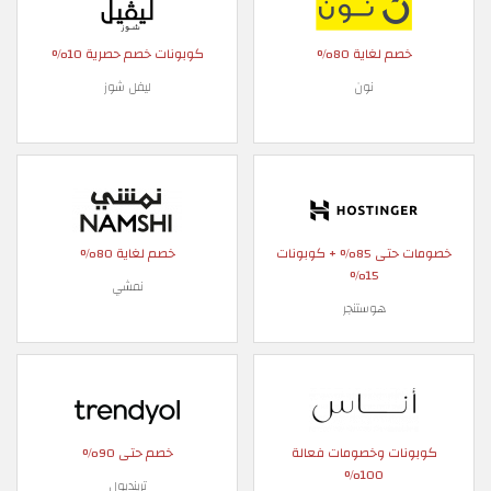
خصم لغاية 80%
كوبونات خصم حصرية 10%
نون
ليفل شوز
خصومات حتى 85% + كوبونات
خصم لغاية 80%
15%
نمشي
هوستنجر
كوبونات وخصومات فعالة
خصم حتى 90%
100%
ترينديول