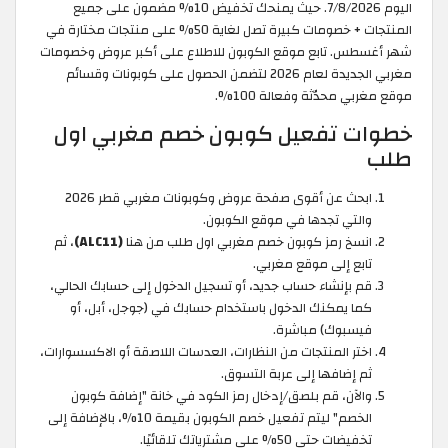
اليوم 7/8/2026. حيث يمنحك تخفيض 10% مضمون على جميع
المنتجات + خصومات كبيرة تصل لغاية 50% على منتجات مختارة في
شهر أغسطس. تابع موقع الكوبون للاطلاع على أكبر عروض وخصومات
مغربي الجديدة لعام 2026 لتضمن الحصول على كوبونات وقسائم
موقع مغربي محدّثة وفعالة 100%.
خطوات تفعيل كوبون خصم مغربي اول
طلب
ابحث عن أقوى صفحة عروض وكوبونات مغربي قطر 2026
والتي تجدها في موقع الكوبون.
انسخ رمز كوبون خصم مغربي اول طلب من هنا
(ALC11)
، ثم
تابع إلى موقع مغربي.
قم بإنشاء حساب جديد، أو تسجيل الدخول إلى حسابك الحالي،
كما يمكنك الدخول باستخدام حسابك في (جوجل، أبل، أو
فيسبوك) مباشرة.
اختر المنتجات من النظارات، العدسات اللاصقة أو الاكسسوارات،
ثم إضافها إلى عربة التسوق.
والآن، قم بلصق/إدخال رمز الكود في خانة "إضافة كوبون
الخصم" ليتم تفعيل خصم الكوبون بقيمة 10%، بالإضافة إلى
تخفيضات حتى 50% على مشترياتك تلقائيًا.