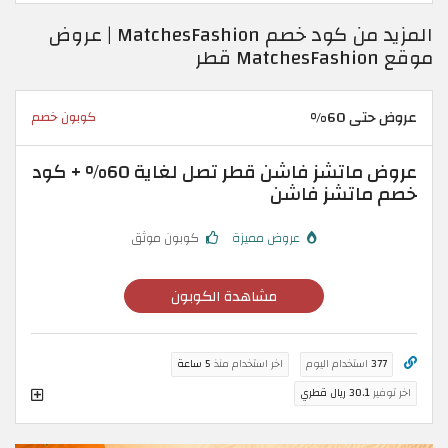
المزيد من كود خصم MatchesFashion | عروض
موقع MatchesFashion قطر
عروض حتى 60%
كوبون خصم
عروض ماتشز فاشن قطر تصل لغاية 60% + كود
خصم ماتشز فاشن
عروض مميزة
كوبون موثق
مشاهدة الكوبون
377
استخدام اليوم
اخر استخدام منذ
5 ساعة
اخر توفير
30.1 ريال قطري