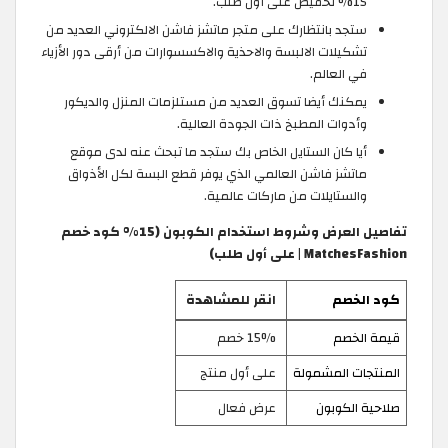
15% تخفيض على أول طلب.
ستجد بانتظارك على متجر ماتشز فاشن الالكتروني العديد من
تشكيلات الالبسة والاحذية والاكسسوارات من أرقى دور الأزياء
في العالم.
يمكنك أيضا تسوق العديد من مستلزمات المنزل والديكور
وأدوات المطبخ ذات الجودة العالية.
أيا كان الستايل الخاص بك ستجد ما تبحث عنه لدى موقع
ماتشز فاشن العالمي الذي يوفر قطع البسة لكل الأذواق
والستايلات من ماركات عالمية.
تفاصيل العرض وشروط استخدام الكوبون (15% كود خصم
MatchesFashion | على أول طلب)
كود الخصم
انقر للمشاهدة
قيمة الخصم
15% خصم
المنتجات المشمولة
على أول منتج
صلاحية الكوبون
عرض فعال