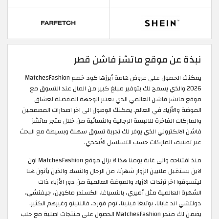
نبذة عن موقع ماتشز فاشن قطر
يمكنك الحصول على عروض هامة أبرزها كود خصم MatchesFashion
2026 والذي يسمح لك بتوفير مبلغ كبير من المال عند التسوق مع
موقع ماتشز فاشن العالمي الذي يعتبر الوجهة المفضلة لعشاق
الموضة والأزياء في العالم. يمكنك الوصول الى اخر اصدارات المصممين
والماركات الفاخرة للالبسة الرجالية والنسائية من خلال متجر ماتشز
فاشن الالكتروني الذي يوفر لك تجربة تسوق سهلة وبسيطة مع البحث
عبر تصنيف الماركات حسب التسلسل الأبجدي.
منذ افتتاحه والى غاية يومنا هذا لا يزال موقع MatchesFashion اون
لاين يستقبل ملايين الزوار شهريًا، من الرجال والنساء والذين يأتون هنا
ليتسوقوا اخر ترندات الازياء والموضة العالمية من دور الأزياء ذات
الشهرة العالمية مثل أميري، بالنسياغا، الكسندر ماكوين، جيفنشي،
دولتشي اند غابانا، بوتيغا فينيتا، توم فورد، فالنتينو وغيرهم الكثير.
يضمن لك متجر MatchesFashion الحصول على منتجات اصلية مع جلب