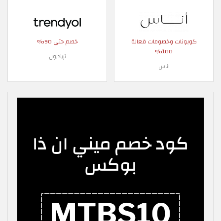
كوبونات وخصومات فعالة
خصم حتى 90%
100%
ترينديول
اناس