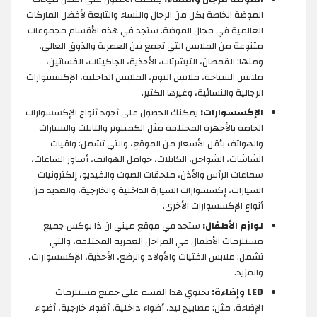
الموضة الخاصة بكل من الرجال والنساء والتابعة لأفضل الماركات
العالمية في مجال الموضة. ستجد في هذه الأقسام مجموعات
متنوعة من الملابس التي تجمع بين العصرية والذوق العالي،
ومنها: القمصان، التيشرتات، الأحذية، الجاكيتات، الفساتين،
ملابس السباحة، ملابس النوم، الملابس الداخلية، الإكسسوارات
الرجالية والنسائية، وغيرها الكثير.
الإكسسوارات:
يمكنك الحصول على أجود أنواع الإكسسوارات
الخاصة بالأجهزة المختلفة مثل الكمبيوتر والتابلت والسيارات
والهواتف بأقل الأسعار من الموقع، والتي تشمل: واقيات
الشاشات، الشواحن، الكابلات، حوامل الهواتف، أساور الساعات،
سماعات الرأس والأذن، ملحقات الصوت والفيديو، إلكترونيات
السيارات، إكسسوارات السيارة الداخلية والخارجية، والعديد من
أنواع الإكسسوارات الأخرى.
لوازم الأطفال:
ستجد في موقع ميني ان ذا بوكس جميع
مستلزمات الأطفال في المراحل العمرية المختلفة، والتي
تشمل: ملابس الفتيات والأولاد والرضع، الأحذية، الإكسسوارات،
والمزيد.
LED وإضاءة:
يحتوي هذا القسم على جميع مستلزمات
الإضاءة، مثل: مصابيح ليد، أضواء داخلية، أضواء خارجية، أضواء