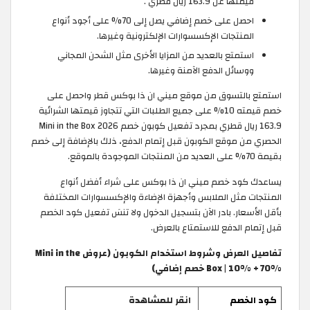
قيمتها عن 163.9 ريال قطري .
احصل على خصم إضافي يصل إلى 70% على أجود أنواع
المنتجات الإكسسوارات الإلكترونية وغيرها.
استمتع بالعديد من المزايا الأخرى مثل الشحن المجاني
ووسائل الدفع الآمنة وغيرها.
استمتع بالتسوق من موقع ميني ان ذا بوكس قطر واحصل على
خصم قيمته 10% على جميع الطلبات التي تتجاوز قيمتها الشرائية
163.9 ريال قطري بمجرد تفعيل كوبون خصم Mini in the Box 2026
الحصري من موقع الكوبون قبل إتمام الدفع، ذلك بالإضافة إلى خصم
بقيمة 70% على العديد من المنتجات الموجودة بالموقع.
يساعدك كود خصم ميني ان ذا بوكس على شراء أفضل أنواع
المنتجات مثل الملابس وأجهزة الإضاءة والإكسسوارات المختلفة
بأقل الأسعار. بادر الآن بتسجيل الدخول ولا تنسَ تفعيل كود الخصم
قبل إتمام الدفع للاستمتاع بالعرض.
تفاصيل العرض وشروط استخدام الكوبون (عروض Mini in the
Box | 10% + 70% خصم إضافي)
كود الخصم
انقر للمشاهدة