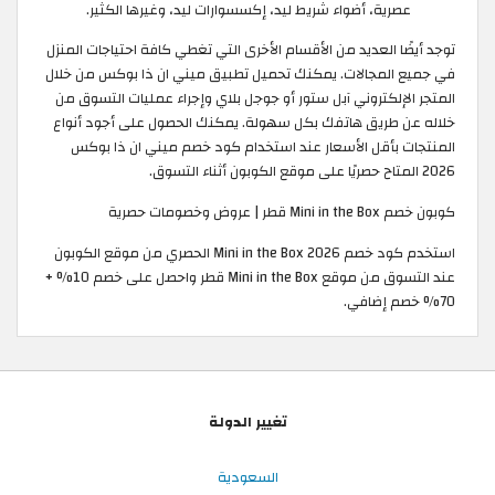
عصرية، أضواء شريط ليد، إكسسوارات ليد، وغيرها الكثير.
توجد أيضًا العديد من الأقسام الأخرى التي تغطي كافة احتياجات المنزل
في جميع المجالات. يمكنك تحميل تطبيق ميني ان ذا بوكس من خلال
المتجر الإلكتروني آبل ستور أو جوجل بلاي وإجراء عمليات التسوق من
خلاله عن طريق هاتفك بكل سهولة. يمكنك الحصول على أجود أنواع
المنتجات بأقل الأسعار عند استخدام كود خصم ميني ان ذا بوكس
2026 المتاح حصريًا على موقع الكوبون أثناء التسوق.
كوبون خصم Mini in the Box قطر | عروض وخصومات حصرية
استخدم كود خصم Mini in the Box 2026 الحصري من موقع الكوبون
عند التسوق من موقع Mini in the Box قطر واحصل على خصم 10% +
70% خصم إضافي.
تغيير الدولة
السعودية