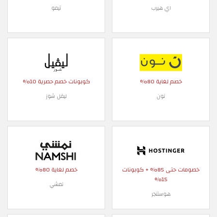
اي هيرب
تيمو
خصم لغاية 80%
كوبونات خصم حصرية 10%
نون
ليفل شوز
خصومات حتى 85% + كوبونات
خصم لغاية 80%
15%
نمشي
هوستنجر