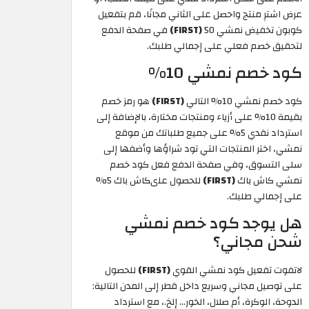
عرض اشترِ منتج واحصل على الثاني مجانًا، قم بتفعيل
كوبون تخفيض نمشي 50
(FIRST)
في صفحة الدفع
لتحقيق خصم فعلي على إجمالي طلبك.
كود خصم نمشي 10%
كود خصم نمشي 10% التالي
(FIRST)
هو رمز خصم
بقيمة 10% على أزياء ومنتجات مختارة، بالإضافة إلى
استرداد نقدي 5% على جميع طلباتك من موقع
نمشي، اختر المنتجات التي تود شراؤها وأضفها إلى
سلى التسوق، وفي صفحة الدفع فعل كود خصم
نمشي كاش باك
(FIRST)
للحصول علىكاش باك 5%
على إجمالي طلبك.
هل يوجد كود خصم نمشي
شحن مجاني؟
لاتفوت تفعيل كود نمشي القوي
(FIRST)
للحصول
على توصيل مجاني وسريع داخل قطر إلى المدن التالية:
الدوحة، الوكرة، أم صلال، الخور... إلخ.، مع استرداد