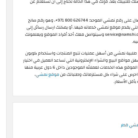
لك طلبيتك بعد، فإنك في هذا الحالة تحتاج إلى أن تستعلم عن
والموقع يكفل للعملاء هذه الإمكانية أيضًا من خلال الاتصال على رقم نمشي الموحد: 626744 800 971+، وهو رقم صالح
التي يقدم موقع نمشي خدماته فيها. أو يمكنك ارسال رسائل إلى
فريق خدمة عملاء نمشي على هذا البريد الإلكتروني: service@namshi.com وسيتواصل معك أحد أفراد الموقع ويعلمونك
يه.
بع طلبية نمشي من أسهل عمليات تتبع المنتجات واستخدام كوبون
واقع البيع والشراء الإلكترونية التي تساعد العميل في اختيار
المنتج الذي يريده وتتبعه حتى يصل إلى باب منزله. ويقدم الموقع هذه الخدمات لعملائه الموجودين داخل 6 دول عربية منها
 واحرص على شراء كل مستلزماتك وطلباتك من
موقع نمشي
،
قل الأسعار.
نمشي قطر