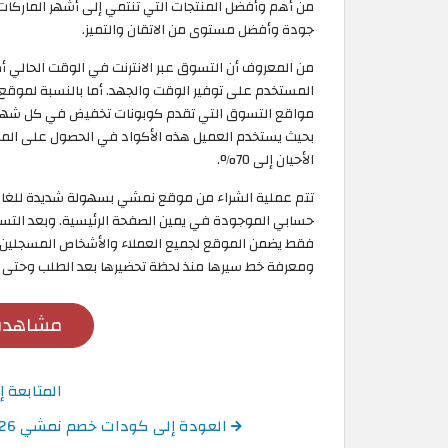
من أهم وأفضل المنتجات التي تنتمي إلى أشهر الماركات
جودة وأفضل مستوى من الاتقان والتميز.
من المعروف أن التسوق عبر الانترنت في الوقت الحالي 
المستخدم على توفير الوقت والجهد. أما بالنسبة لموقع
مواقع التسوق التي تقدم كوبونات تخفيض في كل شهر،
بحيث يستخدم العميل هذه الأكواد في الحصول على المن
الأحيان إلى 70%.
تتم عملية الشراء من موقع نمشي بسهولة شديدة للغا
حسابي الموجودة في يمين الصفحة الرئيسية. وبعد التس
فقط يضمن الموقع لجميع العملاء والأشخاص المسجلين ب
ومعرفة خط سيرها منذ لحظة تحضيرها بعد الطلب وحتى ت
مشاهدة
المتابعة
العودة إلى كودات خصم نمشي 2026 أقوى كوبونات Namshi قطر فعالة ومحدثة