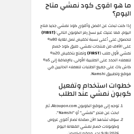
ما هو اقوى كود نمشي متاح
اليوم؟
إذا كنت تبحث عن افضل وأقوى كود نمشي جديد متاح
اليوم، فما عليك غير نسخ رمز الكوبون التالي:
(FIRST)
للحصول على أعلى نسبة تخفيض تصل لغاية 80%
على الآلاف من منتجات نمشي. طبق كود خصم
نمشي لأول طلب (
FIRST)
وتمتع بتخفيض 20%
للعملاء الجدد على الطلبية الأولى، بالإضافة إلى 5%
كاش باك على جميع الطلبات للعملاء الحاليين في
موقع وتطبيق Namshi.
خطوات استخدام وتفعيل
كوبون نمشي عند الطلب
توجه إلى موقع الكوبون Alcoupon.com، ثم
ابحث عن متجر "نمشي" أو "Namshi".
سوف تشاهد الآن صفحة تضم أقوى عروض
وكوبونات خصم نمشي الفعالة اليوم
9/8/2026 لدى موقع الكوبون.