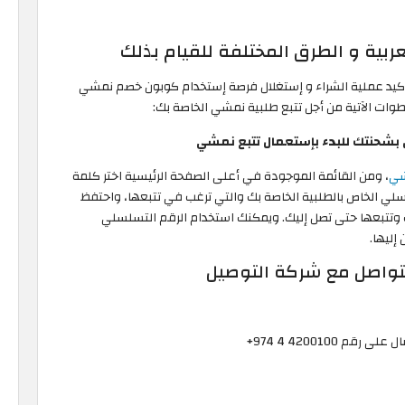
ربية و الطرق المختلفة للقيام بذلك
تأكيد عملية الشراء و إستغلال فرصة إستخدام كوبون خصم نمشي
طوات الآتية من أجل تتبع طلبية نمشي الخاصة بك:
بشحنتك للبدء بإستعمال تتبع نمشي
شي
، ومن القائمة الموجودة في أعلى الصفحة الرئيسية اختر كلمة
لي الخاص بالطلبية الخاصة بك والتي ترغب في تتبعها، واحتفظ
ك وتتبعها حتى تصل إليك. ويمكنك استخدام الرقم التسلسلي
إليها.
تواصل مع شركة التوصيل
4200100 4 974+