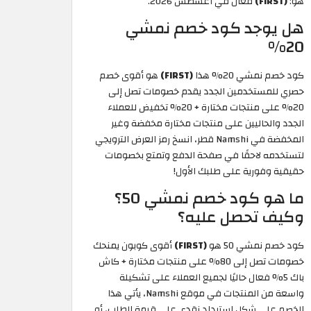
هو:
(FIRST)
فعال في أغسطس 2026.
هل يوجد كود خصم نمشي
20%
كود خصم نمشي 20% هذا
(FIRST)
هو أقوى خصم
حصري للمستخدمين الجدد يقدم خصومات تصل إلى
20% على منتجات مختارة + 20% تخفيض للعملاء
الجدد والحاليين على منتجات مختارة مخفضة وغير
المخفضة في Namshi قطر، انسخ رمز العرض الترويجي
لتستخدمه لاحقًا في صفحة الدفع وتمتع بخصومات
حقيقية وفورية على طلبك الأول!
ما هو كود خصم نمشي 50؟
وكيف تحصل عليه؟
كود خصم نمشي 50 هو
(FIRST)
أقوى كوبون يمنحك
خصومات تصل إلى 80% على منتجات مختارة + كاش
باك 5% فعال حاليًا لجميع العملاء على تشكيلة
واسعة من المنتجات في موقع Namshi، يأتي هذا
الخصم على شكل استرداد نقدي على قيمة الطلب، أو