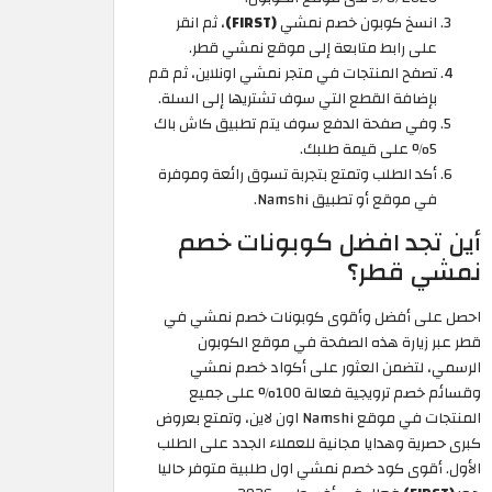
انسخ كوبون خصم نمشي
(FIRST)
، ثم انقر
على رابط متابعة إلى موقع نمشي قطر.
تصفح المنتجات في متجر نمشي اونلاين، ثم قم
بإضافة القطع التي سوف تشتريها إلى السلة.
وفي صفحة الدفع سوف يتم تطبيق كاش باك
5% على قيمة طلبك.
أكد الطلب وتمتع بتجربة تسوق رائعة وموفرة
في موقع أو تطبيق Namshi.
أين تجد افضل كوبونات خصم
نمشي قطر؟
احصل على أفضل وأقوى كوبونات خصم نمشي في
قطر عبر زيارة هذه الصفحة في موقع الكوبون
الرسمي، لتضمن العثور على أكواد خصم نمشي
وقسائم خصم ترويجية فعالة 100% على جميع
المنتجات في موقع Namshi اون لاين، وتمتع بعروض
كبرى حصرية وهدايا مجانية للعملاء الجدد على الطلب
الأول. أقوى كود خصم نمشي اول طلبية متوفر حاليا