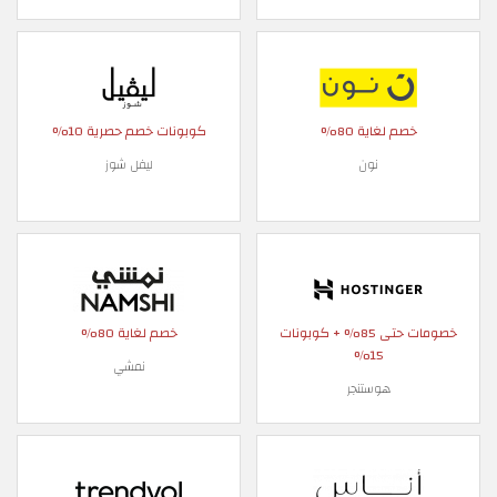
خصم لغاية 80%
كوبونات خصم حصرية 10%
نون
ليفل شوز
خصومات حتى 85% + كوبونات
خصم لغاية 80%
15%
نمشي
هوستنجر