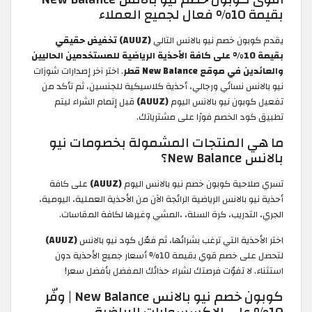
بقيمة 10% فعال لجميع العملاء
يقدم كوبون خصم نيو بالانس التالي
(AUUZ)
تخفيض حقيقي
بقيمة 10% على كافة الأحذية الرياضية للمستخدمين الحاليين
والعائدين في موقع New Balance قطر
. اختر آخر إصدارات شوزات
نيو بالانس نسائي ورجالي، أحذية كلاسيكية للجنسين، ثم تأكد من
تفعيل كوبون نيو بالانس اليوم
(AUUZ)
قبل إتمام الشراء ليتم
تطبيق كود الخصم فورًا على مشترياتك.
ما هي المنتجات المشمولة بخصومات نيو
بالانس New Balance؟
تسري صلاحية كوبون خصم نيو بالانس اليوم
(AUUZ)
على كافة
أحذية نيو بالانس الرياضية الرائجة الآن من الأحذية العملية، اليومية،
الجري، التدريب، كرة السلة، ،المشي وغيرها لكافة المقاسات.
اختر الأحذية التي ترغب بشرائها، ثم فعّل كود نيو بالانس
(AUUZ)
لتحصل على خصم قوي بقيمة 10% أسعار جميع الأحذية دون
استثناء. لا تفوّت فرصتك لشراء حذائك المفضل بأفضل سعر!
كوبون خصم نيو بالانس New Balance | وفّر
10% على الإكسسوارات الرياضية