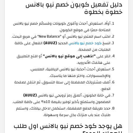
دليل تفعيل كوبون خصم نيو بالانس
خطوة بخطوة
أولًا، استعرض أحدث وأقوى كوبونات وقسائم خصم نيو بالانس
المتاحة حصرًا في موقع الكوبون.
اكتب اسم المتجر نيو بالانس أو "New Balance" في مربع البحث.
انسخ
كود خصم نيو بالانس
الجديد
(AUUZ)
الفعال على كافة
الطلبات من الصفحة.
انقر على
"اذهب إلى موقع نيو بالانس"
أو افتح التطبيق
على هاتفك الأندرويد.
استعرض أحدث أحذية نيو بالانس الرياضية، الملابس،
والإكسسوارات، واختر منها ما يناسبك.
أضف مشترياتك المفضلة إلى سلة التسوق، ثم انتقل لصفحة
الدفع.
في خانة الكوبون، ألصق رمز ترويجي نيو بالانس
(AUUZ)
المضمون واستمتع بأكبر توفير بقيمة 10% على كافة الطلب.
حدد طريقة الدفع المفضلة، استكمل ادخال بياناتك، واستلم
طلبك عند باب منزلك بكل سرعة وسهولة.
هل يوجد كود خصم نيو بالانس اول طلب