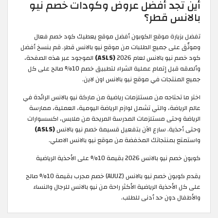
أين تجد أفضل عروض وكودات خصم نيو
بالانس قطر؟
تفضل بزيارة موقع الكوبون أفضل موقع يعطيك كود خصم فعال
وموثّق على جميع الطلبات من موقع نيو بالانس قطر. قم بنسخ أفضل
كود خصم نيو بالانس لعام 2026
(ASLS)
الموجود عبر هذه الصفحة،
وألصقه قبل إتمام عملية الشراء لتطبيق خصم 10% صالح على كل
جميع المنتجات في موقع نيو بالانس اون لاين.
اختر ما تحتاجه من مستلزمات رياضية من ماركة نيو بالانس الرائدة في
عالم الرياضة، والتي تشمل لوازم الرياضة اليومية، العملية، ممارسة
الرياضة وحتى مستلزمات المدرسة المريحة من ملابس، اكسسوارات
وحتى أحذية. سارع الآن بتفعيل قسيمة خصم نيو بالانس
(ASLS)
واستمتع بمنتجاتك المخفضة من موقع نيو بالانس الاصلي.
كوبون خصم نيو بالانس 2026 بقيمة 10% على الأحذية الرياضية
يقدم كوبون خصم نيو بالانس (AUUZ) خصم مجرب بقيمة 10% صالح
على كل الأحذية الرياضية الأكثر راحة من نيو بالانس للرجال والنساء
والأطفال دون حد أدنى للطلب.