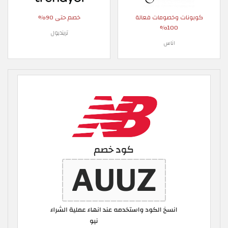
كوبونات وخصومات فعالة
خصم حتى 90%
100%
ترينديول
اناس