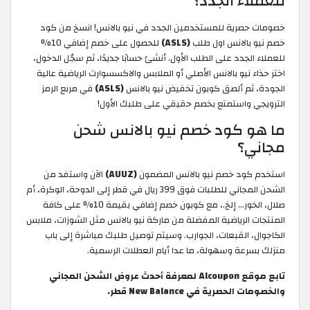
للعملاء الجدد؟
خصومات حصرية للمستخدمين الجدد في نيو بالانس! انسخ من كود
خصم نيو بالانس اول طلب
(ASLS)
للحصول على خصم إضافي 10%
للعملاء الجدد على الطلب الأول. أنشئ حسابًا جديدًا، ثم سجّل الدخول،
اختر حذاء نيو بالانس الأصلي أو الملابس والاكسسوارت الرياضية عالية
الجودة، ثم ألصق كوبون تخفيض نيو بالانس
(ASLS)
في مربع الرمز
الترويجي واستمتع بخصم حقيقي على طلبك الأول!
ما هو كود خصم نيو بالانس شحن
مجاني؟
استخدم كود خصم نيو بالانس المضمون
(AUUZ)
الآن واستفد من
الشحن المجاني للطلبات فوق 399 ريال في قطر إلى الدوحة، الوكرة، أم
صلال، الخور... إلخ.، مع كوبون خصم إضافي بقيمة 10% على كافة
المنتجات الرياضية المفضلة من ماركة نيو بالانس مثل الشوزات، ملابس
الكاجوال، القبعات، الجوارب. وسيتم توصيل طلبك مباشرة إلى باب
منزلك بسرعة وسهولة، ما عدا أيام العطلات الرسمية.
تابع موقع Alcoupon لمعرفة أحدث عروض الشحن المجاني
والخصومات الحصرية في New Balance قطر.