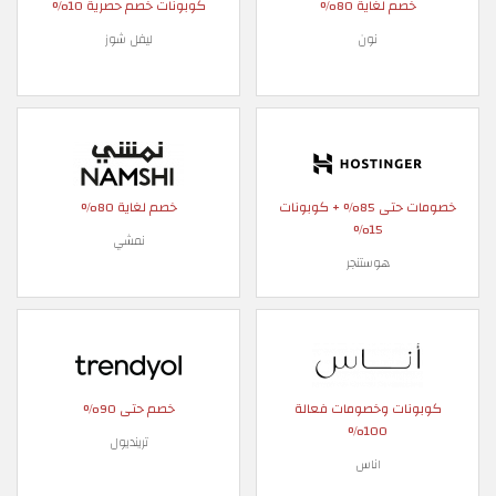
خصم لغاية 80%
كوبونات خصم حصرية 10%
نون
ليفل شوز
خصومات حتى 85% + كوبونات
خصم لغاية 80%
15%
نمشي
هوستنجر
كوبونات وخصومات فعالة
خصم حتى 90%
100%
ترينديول
اناس