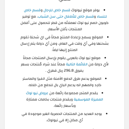
يوفر موقع نيولوك
قسم خاص للرجال
و
قسم خاص
للنساء
و
قسم خاص للأطفال حتى سن الشباب
. مع توفير
كوبون خصم نيو لوك لعملائه من قطر للحصول على أفضل
المنتجات بأقل الأسعار.
الموقع يسمح بإعادة المنتج مجاناً في اي شحنة تقوم
بشحنها وفي أي وقت في العام، ومن أي دولة يتم إرسال
المنتج إليها ايضاً.
موقع نيو لوك بالعربي يقوم بإرسال المنتجات مجاناً
لأي دولة من
القائمة التالية
مجاناً عند شراء مُنتجات بسعر
يفوق 296.8 ريال قطري .
الموقع يدعم طرق الدفع الآمنة مثل الفيزا والماستر
كارد والمهم انه يدعم الباي بال للدفع من خلاله.
يقدم المتجر مجموعة رائعة من
عروض نيو لوك
المميزة الموسمية
ويقدم منتجات بخامات ممتازة
وبأسعار رائعة.
يوجد العديد من المنتجات الحصرية الغير موجودة في
أي مكان إلا في نيولوك.