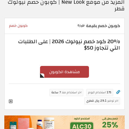
المزيد من موقع New Look | كوبون خصم نيولوك
قطر
كوبون خصم بقيمة ٢٠%
كوبون خصم
20% كود خصم نيولوك 2026 | على الطلبات
التي تتجاوز 50$
مشاهدة الكوبون
175
استخدام اليوم
اخر استخدام منذ
7 ساعة
اخر توفير
29.1 ريال قطري