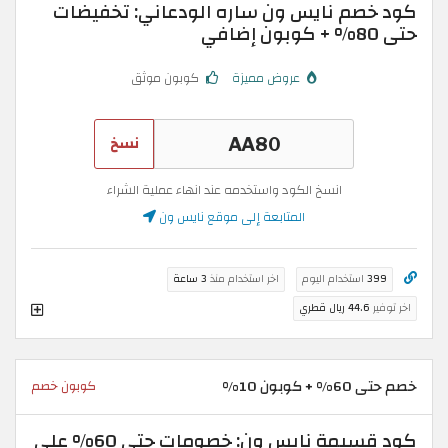
كود خصم نايس ون ساره الودعاني: تخفيضات
حتى 80% + كوبون إضافي
عروض مميزة
كوبون موثق
نسخ
انسخ الكود واستخدمه عند انهاء عملية الشراء
المتابعة إلى موقع نايس ون
399
استخدام اليوم
اخر استخدام منذ
3 ساعة
اخر توفير
44.6 ريال قطري
خصم حتى 60% + كوبون 10%
كوبون خصم
كود قسيمة نايس ون: خصومات حتى 60% على