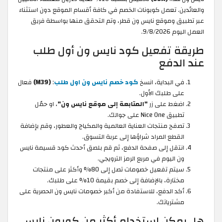
والعائدين. تعمل كوبونات الخصم في كافة أقسام الموقع دون استثناء
عبر تطبيق وموقع نايس ون قطر، وتم التحقق منها بواسطة فريق
العمل اليوم 9/8/2026.
طريقة تفعيل كود نايس ون أول طلب
عند الدفع
في البداية، انسخ
كود خصم نايس ون اول طلب
:
(M39)
فعال
على طلبك الأول.
اضغط على زر
"المتابعة إلى موقع نايس ون"
، او حمّل
تطبيق Nice One على جوالك.
تصفح منتجات العناية العالمية والمكياج والعطور، وقم بإضافة
القطع المراد شراؤها إلى عربة التسوق.
انتقل إلى صفحة الدفع، ثم قم بلصق أحدث كود قسيمة نايس
ون اليوم في مربع الرمز الترويجي.
سيتم تفعيل خصومات تصل إلى 80% وأكثر على منتجات
مختارة، بالإضافة إلى خصم بقيمة 10% على طلبك.
أكد الدفع، للاستفادة من أكبر خصومات نايس ون الحصرية على
مشترياتك.
هل يمكن استخدام أكثر من كوبون نايس