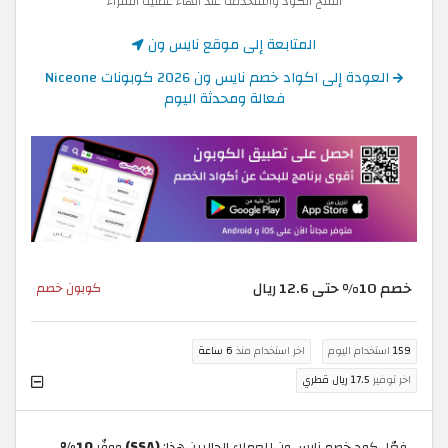
انسخ الكود واستخدمه عند انهاء عملية الشراء
المتابعة إلى موقع نايس ون
العودة إلى اكواد خصم نايس ون 2026 كوبونات Niceone
فعالة ومحدثة اليوم
خصم 10% حتى 12.6 ريال
كوبون خصم
159
استخدام اليوم
اخر استخدام منذ
6 ساعة
اخر توفير
17.5 ريال قطري
فعّل كود خصم نايس ون للعملاء الحاليين هذا:
(SSA)
ووفّر
10%