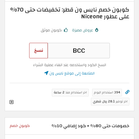
كوبون خصم نايس ون قطر: تخفيضات حتى 70%
على عطور Niceone
عروض مميزة
كوبون موثق
نسخ
انسخ الكود واستخدمه عند انهاء عملية الشراء
المتابعة إلى موقع نايس ون
394
استخدام اليوم
اخر استخدام منذ
2 ساعة
اخر توفير
28.1 ريال قطري
خصومات حتى 80% + كود إضافي 10%
كوبون خصم