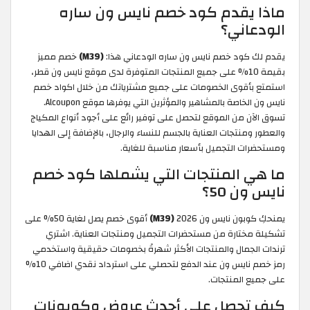
ماذا يقدم كود خصم نايس ون ساره
الودعاني؟
يقدم لك كود خصم نايس ون ساره الودعاني هذا:
(M39)
خصم مميز
بقيمة 10% على جميع المنتجات المتوفرة لدى موقع نايس ون قطر،
استمتع بأقوى الخصومات على جميع مشترياتك من خلال اكواد خصم
نايس ون الخاصة بالمشاهير والمؤثرين التي يوفرها موقع Alcoupon.
تسوق الآن من الموقع لتحصل على توفير رائع على أجود أنواع المكياج
والعطور ومنتجات العناية بالجسم للنساء والرجال، بالإضافة إلى الهدايا
ومستحضرات التجميل بأسعار مناسبة للغاية.
ما هي المنتجات التي يشملها كود خصم
نايس ون 50؟
يمنحكِ كوبون نايس ون 2026
(M39)
أقوى خصم يصل لغاية 50% على
تشكيلة مختارة من مستحضرات التجميل ومنتجات العناية. اشتري
ترندات الجمال والمنتجات الأكثر شهرةً بخصومات حقيقية واستخدمي
رمز خصم نايس ون عند الدفع لتحصلي على استرداد نقدي اضافي 10%
على جميع المنتجات.
كيف تحصل على أحدث عروض وكوبونات