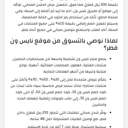
بقيمة 300 ريال قطري فما فوق. لتفعيل عرض الحشن المجاني، توجّه
إلى موقع أو تطبيق نايس ون، اختر ما تريد ثم أضفه إلى السلة، وفي
صفحة الدفع، تأكد من استخدام رمز الكود في الخانة المخصصة،
وسيتم تفعيل خصم إضافي بقيمة 10% على جميع المنتجات في
السلة، أكد الطلب واستمتع بتوصيل مجاني في جميع أنحاء قطر.
لماذا نوصي بالتسوق من موقع نايس ون
قطر؟
يجمع متجر نايس ون تشكيلة واسعة من مستحضرات التجميل،
منتجات العناية، العطور، المكملات الغذائية، أجهزة، لوازم
منزلية وغيرها من أشهر العلامات التجارية.
يقدّم عروض متجددة تصل إلى 30% ، 50% ، 70% وأكثر على
منتجات مختارة؛ لذلك ستجد فرص مناسبة سواء كنت تبحث عن
كود خصم نايس ون 30، كود خصم نايس ون 50، أو حتى كود
خصم نايس ون 70، إلى جانب كوبونات إضافية للعملاء الجدد
والحاليين.
يوفّر شحن مجاني للطلبات التي تتجاوز 291 ريال قطري داخل
قطر، مع توصيل الطلبات المشحونة خلال 48 ساعة.
سياسة واستبدال مرنة خلال 7 أيام من تاريخ الاستلام.