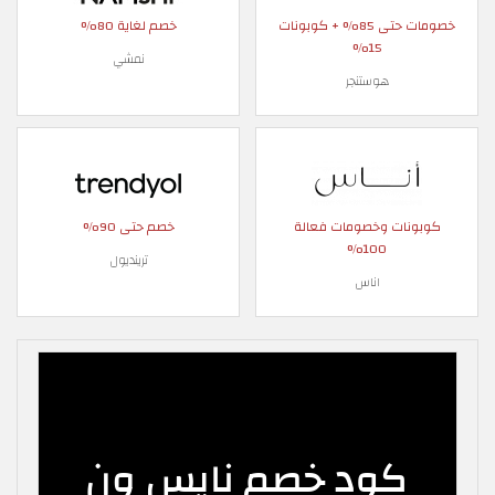
خصومات حتى 85% + كوبونات
خصم لغاية 80%
15%
نمشي
هوستنجر
كوبونات وخصومات فعالة
خصم حتى 90%
100%
ترينديول
اناس