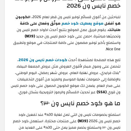
خصم نايس ون 2026
للباحثين عن أقوى قسائم توفير نايس ون قطر لعام 2026،
الكوبون
هو أفضل
موقع يعطيك كود خصم
موثّق وفعال على كافة
طلباتك
، يقوم فريق عمل الموقع بتتبع أحدث اكواد خصم نايس ون
وتحديثها مباشرة. احصل على كود خصم نايس ون جديد
(M39)
واستمتع بأكبر توفير مضمون على كافة المنتجات في موقع وتطبيق
Nice One.
تابع هذه الصفحة لمشاهدة أحدث
كودات خصم نايس ون 2026
،
لتحصل على وصول مبكر لأقوى العروض مثل عروض الجمعة البيضاء
"بلاك فرايدي، عروض نهاية العام، عروض شهر رمضان، اليوم الوطني،
بالإضافة إلى خصومات نهاية الموسم والمزيد من أقوى التخفيضات
على مدار العام. يضمن لك موقع الكوبون الحصول على كود خصم نايس
ون قوي
(SSA)
عبر تحديث القسائم والرموز الترويجية بشكل فوري.
ما هو كود خصم نايس ون ٣٠؟
استمتع بخصومات نايس ون التي تصل لغاية 30% عند تفعيل كود
خصم نايس ون 2026
(M39)
على منتجات مختارة. استعمل كود خصم
نايس ون ٣٠ واستمتع بخصم مميز يصل حتى 30% على العديد من