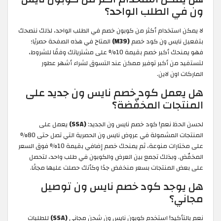
ون في الطلب الواحد؟
لا يمكن استخدام أكثر من كوبون خصم في الطلب الواحد، لذلك ننصحك
بتفعيل نايس ون كود خصم
(M39)
المتاح في هذه الصفحة حصريًا؛
فهو يمنحك أكبر خصم بقيمة 10% على مشترياتك وفقًا للشروط،
لتستفيد من أكبر توفير ممكن عند التسوق لشراء أشهر عطور
الماركات اون لاين.
هل يعمل كود خصم نايس ون جديد على
المنتجات المخفّضة؟
لحسن الحظ نعم! كود خصم نايس ون الجديد:
(SSA)
يعمل على
المنتجات المشمولة في عروض نايس ون الحصرية التي تصل حتى 80%
على مختارات منوعة، ثم يمنحك خصم إضافي بقيمة 10% فوق السعر
المخفّض. وبذلك تجمع بين العرض والكوبون في طلب واحد، لتحصل
على بعض المنتجات بسعر منخفض جدًا وكأنك حصلت عليها مجانًا.
هل يوجد كود خصم نايس ون توصيل
مجاني؟
نعم بالتأكيد! استخدم كوبون نايس ون شحن مجاني
(SSA)
للطلبات