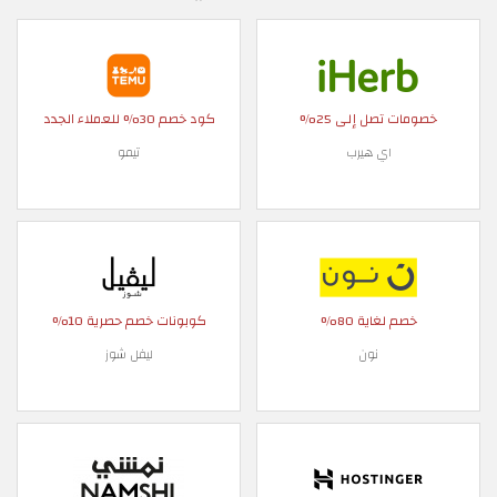
خصومات تصل إلى 25%
كود خصم 30% للعملاء الجدد
اي هيرب
تيمو
خصم لغاية 80%
كوبونات خصم حصرية 10%
نون
ليفل شوز