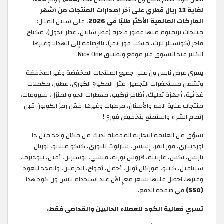
لغاية 13 ريال قطري على آخر إصدارات المنتجات من أشهر
الماركات العالمية الأكثر طلبًا في 2026
، على سبيل المثال:
منتجات بريميوم منها عطور فاخرة (عطر شانيل، عطر ايدول)، مكياج
فاخر (كونسيلر تارت، ميكب فور ايفر)، بالإضافة إلى الهدايا وغيرها
الكثير عند التسوق عبر موقع وتطبيق Nice One.
يسري عرض نايس ون على جميع المنتجات المخفضة وغير المخفضة
وتشمل مستحضرات التجميل مثل المكياج الكوري، عطور، مكملات
غذائية، أجهزة تدليك، أظافر تركيب، معطرات الجو والمنزل، سيرومات،
منتجات عناية الفم والأسنان، مرطبات وغيرها. فعّل رمز الكوبون قبل
إتمام الشراء واستمتع يتخفيض فوري!
تسوّق من العلامة التجارية المفضلة لديك من مكان واحد مثل ذا
اورديناري، فور ايفر، إسنس، شارلوت تلبوري، كيكو ميلانو، لوريال
باريس، نكس، غارنييه، لاروش بوزيه، فيشي، يوسيرين، أفين، بيوديرما،
سيتافيل، كانتو، موركان أويل، أجمل، أمواج، الحرمين، والمجد للعود
وغيرها. احصل عليها بسعر مغرٍ الآن عند استخدام نايس ون كود هذا
(SSA)
في صفحة الدفع.
تسري فعالية الكود للعملاء الحاليين والقدامى فقط.