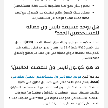
يدعم وسائل دفع آمنة ومتنوعة تناسب كافة المستخدمين.
يسهّل عليك التسوق وتتبع الطلبات عبر التطبيق، مع توفير
خدمة عملاء مميزة للإجابة عن الاستفسارات.
هل يوجد قسيمة نايس ون فعالة
للمستخدمين الجدد؟
استخدم كود خصم نايس ون الحصري للعملاء الجدد:
(M39)
لتحصل
على خصم 10% لغاية 19.4 ريال قطري بدون حد أدنى للطلب. كما
تقدم هذه الصفحة عروض مميزة على اول طلب عبر موقع وتطبيق
Niceone قطر.
ما هو كوبون نايس ون للعملاء الحاليين؟
هذا هو أقوى
كوبون خصم نايس ون للمستخدمين الحاليين والقدامى
:
(SSA)
، يقدم خصم 10% فعال حتى
12.6 ريال قطري على جميع
المنتجات. اختر منتجات نايس ون المخفضة وغير المخفضة من المكياج،
منتجات العناية، العطور، المكملات الغذائية والرياضية من الماركات
العالمية، واستفد من خصومات حصرية حتى 80% على منتجات مختارة
لتحصل على أكبر خصم على مشترياتك اليوم.