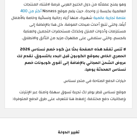
وهو يمنح عملائه من دول الخليج العربي فرصة لاقتناء المنتجات
العالمية بكبسة زر واحدة. حيث يضم موقع Nisnass
أكثر من 400
علامة تجارية عالمية
شهيرة، منها أزياء رجالية ونسائية وخاصة بالأطفال
أيضًا، والتي تتبع أحدث صيحات الموضة. كل هذا بالإضافة إلى
مستلزمات وأدوات المنزل وكذلك مستحضرات التجميل والعناية
بالجسم، والتي ستضفي على مظهرك مزيد من التألق والانطلاق.
لا تنس تفقد هذه الصفحة بحثا عن كود خصم نسناس 2026
الحصري الخاص بموقع الكوبون قبل البدء بالتسوق. نقدم لك
عروض الشحن المجاني بالإضافة إلى أقوى كوبونات خصم
نسناس المحدثة يوميا.
خيارات الدفع المتاحة في متجر نسناس
موقع نسناس قطر يوفر لك تجربة تسوق سهلة وآمنة عبر الإنترنت
بإمكانيات دفع مختلفة. إضغط هنا للتعرف على طرق الدفع المتوفرة:
تغيير الدولة