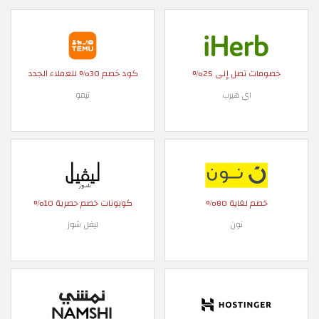
خصومات تصل إلى 25%
كود خصم 30% للعملاء الجدد
اي هيرب
تيمو
خصم لغاية 80%
كوبونات خصم حصرية 10%
نون
ليفل شوز