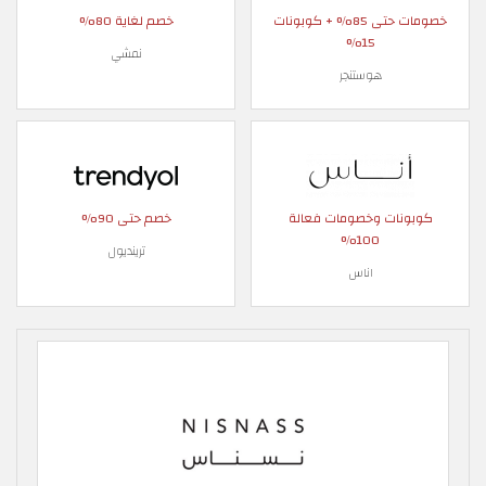
خصومات حتى 85% + كوبونات
خصم لغاية 80%
15%
نمشي
هوستنجر
كوبونات وخصومات فعالة
خصم حتى 90%
100%
ترينديول
اناس