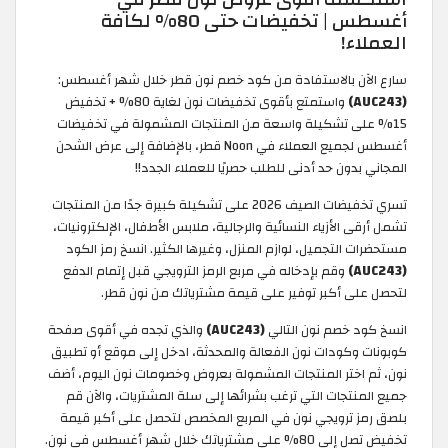
أغسطس | تخفيضات حتى 80% لكافة
العملاء!
سارع الآن بالاستفادة من كود خصم نون قطر خلال شهر أغسطس:
(AUC243)
واستمتع بأقوى تخفيضات نون لغاية 80% + تخفيض
15% على تشكيلة واسعة من المنتجات المشمولة في تخفيضات
أغسطس لجميع العملاء في Noon قطر، بالإضافة إلى عرض الشحن
المجاني بدون حد أدنى للطلب حصريًا للعملاء الجدد!!
تسري تخفيضات الصيف 2026 على تشكيلة كبيرة جدًا من المنتجات
تشمل أرقى الأزياء النسائية والرجالية، ملابس الأطفال، الإلكترونيات،
مستحضرات التجميل، لوازم المنزل، وغيرها الكثير. انسخ رمز الكود
(AUC243)
وقم بإدخاله في مربع الرمز الترويجي قبل إتمام الدفع
لتحصل على أكبر توفير على قيمة مشترياتك من نون قطر.
انسخ كود خصم نون التالي
(AUC243)
والذي تجده في أقوى صفحة
كوبونات وكودات نون الفعالة والمحدثة، ادخل إلى موقع أو تطبيق
نون، ثم اختر المنتجات المشمولة بعروض وخصومات نون اليوم، أضف
جميع المنتجات التي ترغب بشرائها إلى سلة المشتريات، والآن قم
بلصق رمز ترويجي نون في المربع المخصص لتحصل على أكبر قيمة
تخفيض تصل إلى 80% على مشترياتك خلال شهر أغسطس في نون.