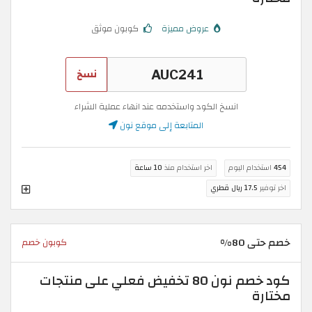
عروض مميزة
كوبون موثق
نسخ
انسخ الكود واستخدمه عند انهاء عملية الشراء
المتابعة إلى موقع نون
454
استخدام اليوم
اخر استخدام منذ
10 ساعة
اخر توفير
17.5 ريال قطري
خصم حتى 80%
كوبون خصم
كود خصم نون 80 تخفيض فعلي على منتجات
مختارة