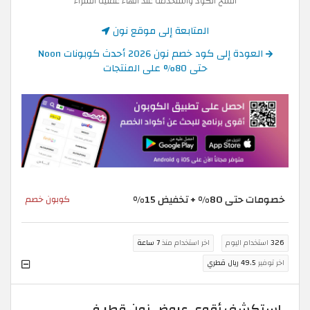
انسخ الكود واستخدمه عند انهاء عملية الشراء
المتابعة إلى موقع نون
العودة إلى كود خصم نون 2026 أحدث كوبونات Noon
حتى 80% على المنتجات
خصومات حتى 80% + تخفيض 15%
كوبون خصم
326
استخدام اليوم
اخر استخدام منذ
7 ساعة
اخر توفير
49.5 ريال قطري
استكشف أقوى عروض نون قطر في