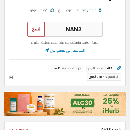
عروض مميزة
عرض رائع
كوبون موثق
نسخ
انسخ الكود واستخدمه عند انهاء عملية الشراء
المتابعة إلى موقع نون
419
استخدام اليوم
اخر استخدام منذ
11 ساعة
اخر توفير
4.9 ريال قطري
خصم 15%
كوبون خصم