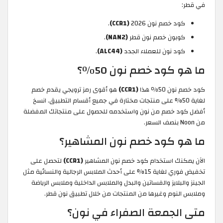
في قطر:
كود خصم نون 2026
(CCR1)
.
كوبون خصم نون قطر
(NAN2)
.
كود نون للعملاء الجدد
(ALC44)
.
ما هو كود خصم نون 50٪؟
كود خصم نون 50٪ هذا
(CCR1)
هو أقوى رمز ترويجي يقدم خصم
لغاية 50% على منتجات مختارة في جميع أقسام التطبيق. انسخ
أفضل كود خصم من نون واستخدمه للحصول على منتجاتك المفضلة
من Noon بنصف السعر.
ما هو كود خصم نون المشاهير؟
الآن يمكنك استخدام كود خصم نون المشاهير
(CCR1)
لتحصل على
تخفيض فوري لغاية 15% على أحدث الملابس الرجالية والنسائية مثل
الجينز والبلايز والفساتين والبدل والملابس الداخلية وملابس الرياضة
وملابس النوم وغيرها من المنتجات من خلال تطبيق نون قطر.
متى الجمعة الصفراء في نون؟