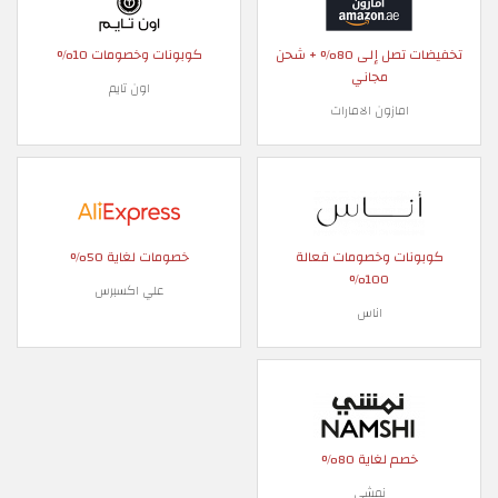
تخفيضات تصل إلى 80% + شحن
كوبونات وخصومات 10%
مجاني
اون تايم
امازون الامارات
كوبونات وخصومات فعالة
خصومات لغاية 50%
100%
علي اكسبرس
اناس
خصم لغاية 80%
نمشي