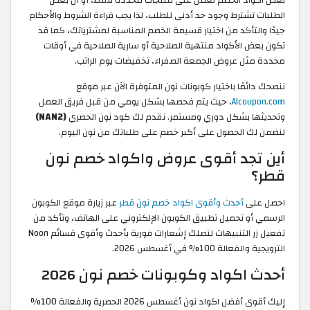
بعض اكواد الخصم تعمل على منتجات محددة فقط، أو أن بعض
الطلبات تشترط وجود حد أدنى للطلب، لذا يجب قراءة الشروط والأحكام
جيدًا والتأكد من اختيار قسيمة الخصم المناسبة لمشترياتك، كما قد
تكون بعض الأكواد منتهية الصلاحية أو سارية الصلاحية في أوقات
محددة مثل عروض الجمعة الصفراء، تخفيضات يوم الراتب.
ننصحك دائمًا باختيار كوبونات نون المتوفرة الآن عبر موقع
Alcoupon.com
، حيث يتم فحصها بشكل يومي من قبل فريق العمل
وتحديثها بشكل دوري ومستمر. نقدم لك كود نون الحصري
(NAN2)
لنضمن لك الحصول على أكبر خصم على طلباتك من نون اليوم.
أين تجد أقوى عروض واكواد خصم نون
قطر؟
احصل على
أحدث وأقوى اكواد خصم نون قطر
عبر زيارة موقع الكوبون
الرسمي أو تحميل تطبيق الكوبون الإلكتروني على الهاتف، وتأكد من
تفعيل زر التنبيهات لتصلك إشعارات فورية بأحدث وأقوى قسائم Noon
الترويجية والفعالة 100% في أغسطس 2026.
أحدث اكواد وكوبونات خصم نون 2026
إليك أقوى أفضل اكواد نون أغسطس 2026 الحصرية والفعالة 100%