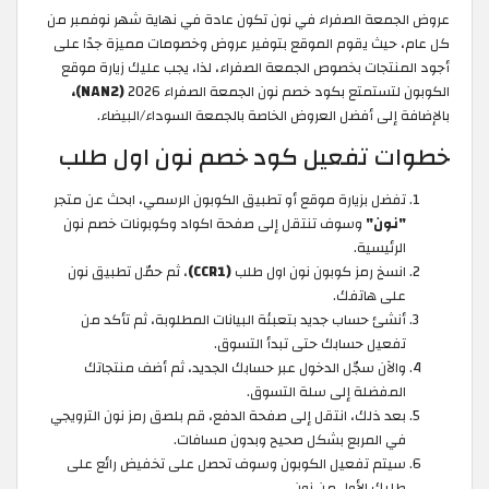
عروض الجمعة الصفراء في نون تكون عادة في نهاية شهر نوفمبر من
كل عام، حيث يقوم الموقع بتوفير عروض وخصومات مميزة جدًا على
أجود المنتجات بخصوص الجمعة الصفراء، لذا، يجب عليك زيارة موقع
الكوبون لتستمتع بكود خصم نون الجمعة الصفراء 2026
(NAN2)،
بالإضافة إلى أفضل العروض الخاصة بالجمعة السوداء/البيضاء.
خطوات تفعيل كود خصم نون اول طلب
تفضل بزيارة موقع أو تطبيق الكوبون الرسمي، ابحث عن متجر
"نون"
وسوف تنتقل إلى صفحة اكواد وكوبونات خصم نون
الرئيسية.
انسخ رمز كوبون نون اول طلب
(CCR1)
، ثم حمّل تطبيق نون
على هاتفك.
أنشئ حساب جديد بتعبئة البيانات المطلوبة، ثم تأكد من
تفعيل حسابك حتى تبدأ التسوق.
والآن سجّل الدخول عبر حسابك الجديد، ثم أضف منتجاتك
المفضلة إلى سلة التسوق.
بعد ذلك، انتقل إلى صفحة الدفع، قم بلصق رمز نون الترويجي
في المربع بشكل صحيح وبدون مسافات.
سيتم تفعيل الكوبون وسوف تحصل على تخفيض رائع على
طلبك الأول من نون.