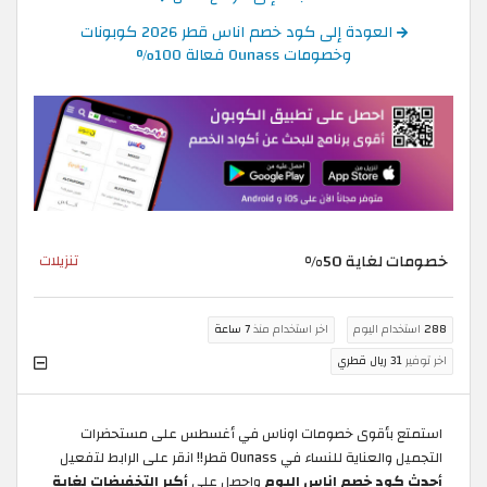
العودة إلى كود خصم اناس قطر 2026 كوبونات
وخصومات Ounass فعالة 100%
خصومات لغاية 50%
تنزيلات
288
استخدام اليوم
اخر استخدام منذ
7 ساعة
اخر توفير
31 ريال قطري
استمتع بأقوى خصومات اوناس في أغسطس على مستحضرات
التجميل والعناية للنساء في Ounass قطر!! انقر على الرابط لتفعيل
أحدث كود خصم اناس اليوم
واحصل على
أكبر التخفيضات لغاية