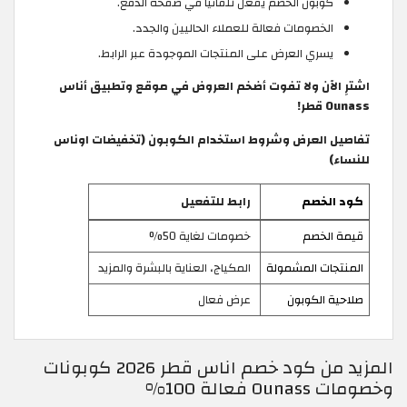
كوبون الخصم يُفعل تلقائيًا في صفحة الدفع.
الخصومات فعالة للعملاء الحاليين والجدد.
يسري العرض على المنتجات الموجودة عبر الرابط.
اشترِ الآن ولا تفوت أضخم العروض في موقع وتطبيق أناس
Ounass قطر!
تفاصيل العرض وشروط استخدام الكوبون (تخفيضات اوناس
للنساء)
كود الخصم
رابط للتفعيل
قيمة الخصم
خصومات لغاية 50%
المنتجات المشمولة
المكياج، العناية بالبشرة والمزيد
صلاحية الكوبون
عرض فعال
المزيد من كود خصم اناس قطر 2026 كوبونات
وخصومات Ounass فعالة 100%