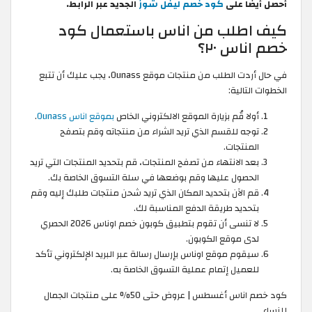
أحصل أيضا على
كود خصم ليفل شوز
الجديد عبر الرابط.
كيف اطلب من اناس باستعمال كود
خصم اناس ٢٠؟
في حال أردت الطلب من منتجات موقع Ounass، يجب عليك أن تتبع
الخطوات التالية:
أولا قُم بزيارة الموقع الالكتروني الخاص
بموقع اناس Ounass
.
توجه للقسم الذي تريد الشراء من منتجاته وقم بتصفح
المنتجات.
بعد الانتهاء من تصفح المنتجات، قم بتحديد المنتجات التي تريد
الحصول عليها وقم بوضعها في سلة التسوق الخاصة بك.
قم الآن بتحديد المكان الذي تريد شحن منتجات طلبك إليه وقم
بتحديد طريقة الدفع المناسبة لك.
لا تنسى أن تقوم بتطبيق كوبون خصم اوناس 2026 الحصري
لدى موقع الكوبون.
سيقوم موقع اوناس بإرسال رسالة عبر البريد الإلكتروني تأكد
للعميل إتمام عملية التسوق الخاصة به.
كود خصم اناس أغسطس | عروض حتى 50% على منتجات الجمال
للنساء