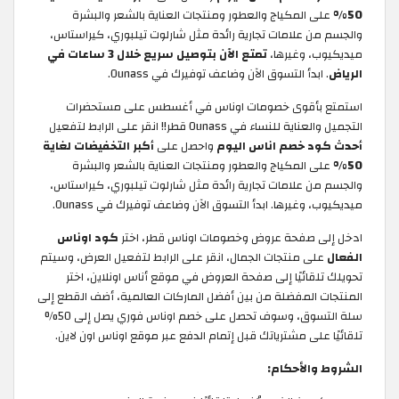
50%
على المكياج والعطور ومنتجات العناية بالشعر والبشرة
والجسم من علامات تجارية رائدة مثل شارلوت تيلبوري، كيراستاس،
ميديكيوب، وغيرها،
تمتع الآن بتوصيل سريع خلال 3 ساعات في
الرياض
. ابدأ التسوق الآن وضاعف توفيرك في Ounass.
استمتع بأقوى خصومات اوناس في أغسطس على مستحضرات
التجميل والعناية للنساء في Ounass قطر!! انقر على الرابط لتفعيل
أحدث كود خصم اناس اليوم
واحصل على
أكبر التخفيضات لغاية
50%
على المكياج والعطور ومنتجات العناية بالشعر والبشرة
والجسم من علامات تجارية رائدة مثل شارلوت تيلبوري، كيراستاس،
ميديكيوب، وغيرها. ابدأ التسوق الآن وضاعف توفيرك في Ounass.
ادخل إلى صفحة عروض وخصومات اوناس قطر، اختر
كود اوناس
الفعال
على منتجات الجمال، انقر على الرابط لتفعيل العرض، وسيتم
تحويلك تلقائيًا إلى صفحة العروض في موقع أناس اونلاين، اختر
المنتجات المفضلة من بين أفضل الماركات العالمية، أضف القطع إلى
سلة التسوق، وسوف تحصل على خصم اوناس فوري يصل إلى 50%
تلقائيًا على مشترياتك قبل إتمام الدفع عبر موقع اوناس اون لاين.
الشروط والأحكام: