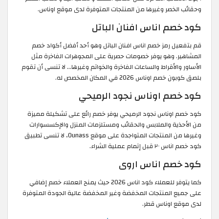
وحقائب الخصر وغيرها من المنتجات المتوفرة لدى موقع اوناس.
كود خصم اناس افنان الباتل
قم بتفعيل رمز خصم اناس افنان الباتل وهو أحد أفضل أكواد خصم
المشاهير. وهو يوفر خصومات حصرية على المجوهرات الفاخرة مثل
الأساور والأقراط والساعات الفاخرة والخواتم وغيرها... لا تنسى أن تقوم
بلصق كوبون خصم اوناس 2026 في المكان المخصص له.
كود خصم اوناس نجود الرميحي
كود خصم اوناس نجود الرميحي يوفر خصم رائع على تشكيلة مميزة
من الأحذية والملابس والحقائب ومستلزمات المنزل والإكسسوارات
وغيرها من المنتجات المتواجدة على موقع Ounass، لا تنسى تطبيق
كود خصم اناس ٢٠ قبل إتمام عملية الشراء.
كود خصم اناس اروى
كما يتوفر للعملاء كود اناس 2026 حيث يمنح العملاء خصم إضافي
على جميع المنتجات المخفضة وغير المخفضة عالية الجودة المتوفرة
لدى موقع اوناس قطر.