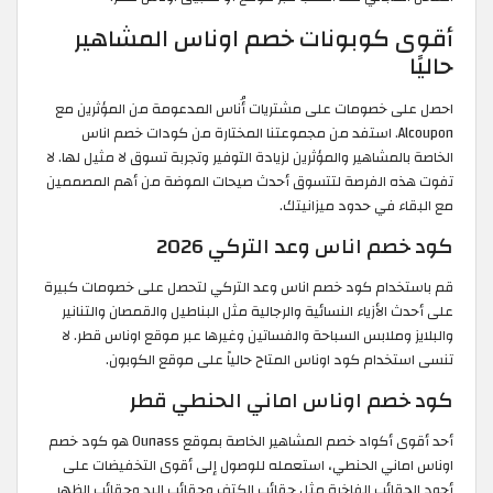
أقوى كوبونات خصم اوناس المشاهير
حاليًا
احصل على خصومات على مشتريات أُناس المدعومة من المؤثرين مع
Alcoupon. استفد من مجموعتنا المختارة من كودات خصم اناس
الخاصة بالمشاهير والمؤثرين لزيادة التوفير وتجربة تسوق لا مثيل لها. لا
تفوت هذه الفرصة لتتسوق أحدث صيحات الموضة من أهم المصممين
مع البقاء في حدود ميزانيتك.
كود خصم اناس وعد التركي 2026
قم باستخدام كود خصم اناس وعد التركي لتحصل على خصومات كبيرة
على أحدث الأزياء النسائية والرجالية مثل البناطيل والقمصان والتنانير
والبلايز وملابس السباحة والفساتين وغيرها عبر موقع اوناس قطر. لا
تنسى استخدام كود اوناس المتاح حالياً على موقع الكوبون.
كود خصم اوناس اماني الحنطي قطر
أحد أقوى أكواد خصم المشاهير الخاصة بموقع Ounass هو كود خصم
اوناس اماني الحنطي، استعمله للوصول إلى أقوى التخفيضات على
أجود الحقائب الفاخرة مثل حقائب الكتف وحقائب اليد وحقائب الظهر