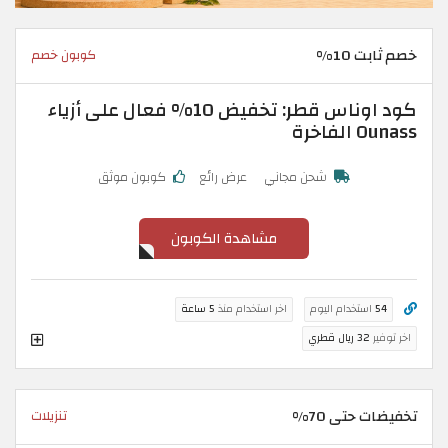
خصم ثابت 10%
كوبون خصم
كود اوناس قطر: تخفيض 10% فعال على أزياء
Ounass الفاخرة
شحن مجاني
عرض رائع
كوبون موثق
مشاهدة الكوبون
54
استخدام اليوم
اخر استخدام منذ
5 ساعة
اخر توفير
32 ريال قطري
تخفيضات حتى 70%
تنزيلات