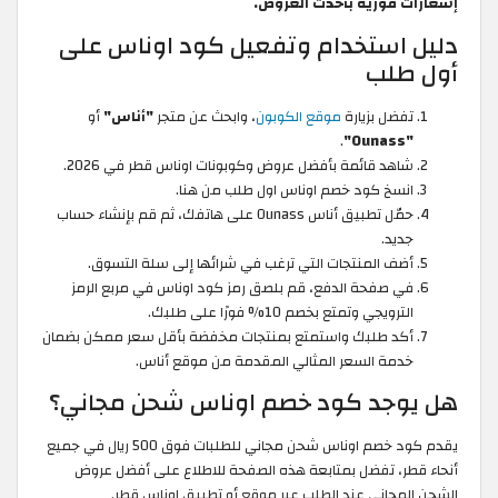
إشعارات فورية بأحدث العروض.
دليل استخدام وتفعيل كود اوناس على
أول طلب
تفضل بزيارة
موقع الكوبون
، وابحث عن متجر
"أناس"
أو
.
"Ounass"
شاهد قائمة بأفضل عروض وكوبونات اوناس قطر في 2026.
انسخ كود خصم اوناس اول طلب من هنا.
حمّل تطبيق أناس Ounass على هاتفك، ثم قم بإنشاء حساب
جديد.
أضف المنتجات التي ترغب في شرائها إلى سلة التسوق.
في صفحة الدفع، قم بلصق رمز كود اوناس في مربع الرمز
الترويجي وتمتع بخصم 10% فورًا على طلبك.
أكد طلبك واستمتع بمنتجات مخفضة بأقل سعر ممكن بضمان
خدمة السعر المثالي المقدمة من موقع أناس.
هل يوجد كود خصم اوناس شحن مجاني؟
يقدم كود خصم اوناس شحن مجاني للطلبات فوق 500 ريال في جميع
أنحاء قطر، تفضل بمتابعة هذه الصفحة للاطلاع على أفضل عروض
الشحن المجاني عند الطلب عبر موقع أو تطبيق اوناس قطر.