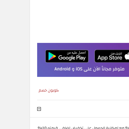
كوبون خصم
يجمع موقع ريتوالز قطر بين الجودة والاسعار والتنافسية كما يوفر عروض ترويجية ضخمة على باقة هامة من المنتجات تصل إلى 10% مع إمكانية الحصول على تخفيض إضافي قيمته 10%