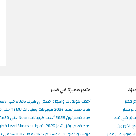
يزة
متاجر مميزة في قطر
جر قطر
أحدث كوبونات واكواد خصم اي هيرب 2026 حتى 25% في iHerb قطر
جر قطر
كود خصم تيمو 2026 كوبونات وكودات TEMU حتى 90% على الطلبات
سوق في قطر
كود خصم نون 2026 أحدث كوبونات Noon حتى 80% على المنتجات
ع الكوبون
كود خصم ليفل شوز 2026 كوبونات Level Shoes قطر فعالة 100%
لكوبون في قطر
عروض وكوبونات هوستنجر 2026 فعالة 100% في Hostinger قطر