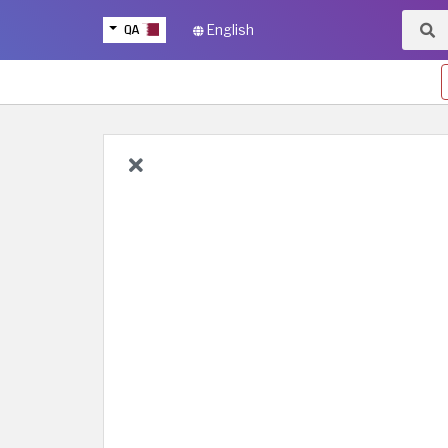
QA
English