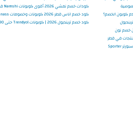
صوصية
كودات خصم نمشي 2026 أقوى كوبونات Namshi قطر فعالة ومحدثة
م كوبون الخصم؟
كود خصم اناس قطر 2026 كوبونات وخصومات Ounass فعالة 100%
ينديول
كود خصم ترينديول 2026 | كوبونات Trendyol حتى 90% فعالة اليوم
 خصم نون
نتجات في قطر
 Sporter