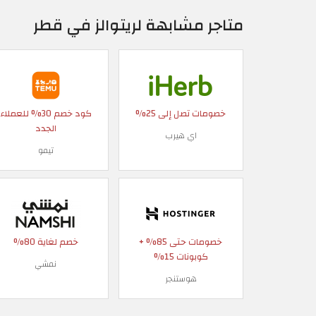
متاجر مشابهة لريتوالز في قطر
خصومات تصل إلى 25%
كود خصم 30% للعملاء
الجدد
اي هيرب
تيمو
خصومات حتى 85% +
خصم لغاية 80%
كوبونات 15%
نمشي
هوستنجر