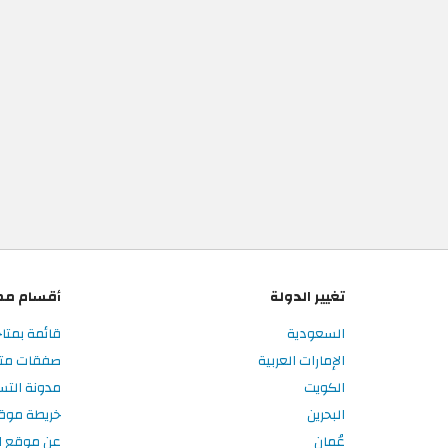
تغيير الدولة
أقسام مم
السعودية
قائمة بمتا
الإمارات العربية
صفقات متا
الكويت
مدونة الت
البحرين
خريطة موق
عُمان
عن موقع ا