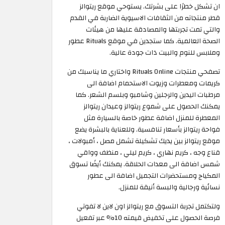
ان تشكل خطرًا على بشرتك. يستوحي موقع ريتوالز
قطر منتجاته من الثقافات الاسيوية الضاربة في القدم
والتي تمت تجربتها والمصادقة عليها من هيئات
الصحة العالمية. كما ستجدين في موقع Rituals عطور
وملابس للنوم والبيت ذات جودة عالية.
تصفحي منتجات Rituals Online واختاري ما يناسبك من
كريمات ومعطرات وزيوت الاستحمام اضافة الى
مرطبات اليدين والرجلين وشامبو وبلسم الشعر. كما
يمكنك الحصول على شموع ريتوالز وعيدان ريتوالز
المعطرة للمنزل اضافة عطور خاصة بالسيارة مثل
فواحة ريتوالز بأسعار تنافسية. وللعناية بالبشرة يضع
موقع ريتوالز بين يديك تشكيلة تشمل مصل ، أمبولات ،
قناع وجه ، كريم نهاري ، كريم ليلي ، منظف وواقي
شمس اضافة الى معدات الحلاقة. يمكنك أيضًا تسوق
المكياج ومستحضرات التجميل اضافة الى عطور
نسائية ورجالية والبسة أنيقة للمنزل.
ولتكتمل تجربة التسوق مع ريتوالز اون لاين لا تفوتي
فرصة الحصول على تخفيض قيمته 10% عبر تفعيل