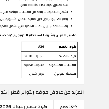
عند تطبيق كود خصم Rituals قطر.
تشمل التخفيضات باقة من المنتجات الرائعة مثل كري
يوفر لك ريتوالز اون لاين تقاليد الجمال الآسيوية 
يمكنك الاختيار بين باقات الهدايا التي تشمل العدي
تفاصيل العرض وشروط استخدام الكوبون (كود خصم Rituals 10% + خصومات حتى 10
كود الخصم
A36
قيمة الخصم
تصل إلى 10%
المنتجات المشمولة
منتجات مختارة
صلاحية الكوبون
عرض فعال
المزيد من عروض موقع ريتوالز قطر | كود خص
كود خصم ريتوالز 2026 | خصم 10% على كل المنتجات
15% خصم