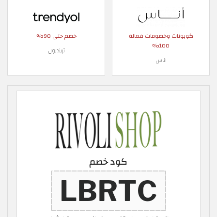
كوبونات وخصومات فعالة
خصم حتى 90%
100%
ترينديول
اناس