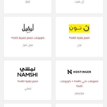
اي هيرب
تيمو
خصم لغاية 80%
كوبونات خصم حصرية 10%
نون
ليفل شوز
خصومات حتى 85% + كوبونات
خصم لغاية 80%
15%
نمشي
هوستنجر