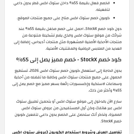
الخصم فعال بقيمة 55% داخل ستوك اكس قطر بدون داعي
لتفعيله.
كوبون خصم ستوك اكس متاح على جميع منتجات الموقع.
دون كود خصم StockX، احصل على خصم مذهل بقيمة 55% عند
شرائك من موقع ستوك اكس والذي يضم تشكيلة متنوعة من
منتجات الأحذية الأصلية المشهورة مثل منتجات أديداس، إضافة إلى
العديد من الملابس الرياضية والمقتنيات الأصلية.
كود خصم StockX - خصم مميز يصل إلى 55%
بدون الحاجة إلى استعمال كوبون خصم ستوك اكس 2026، تستطيع
الحصول على جميع منتجات ستوك اكس وكافة ما تفضله من أحذية
وسماعات لاسلكية وإكسسورات رائعة بسعر مميز مع خصم يصل إلى
55% وأكثر من ذلك.
سارع الآن بالدخول إلى موقع ستوك اكس أو بتحميل تطبيق ستوك
اكس عبر هاتفك وكن أول المستفيدين من عروض ستوك اكس
المميزة، وتذكر أنك ستحصل على الخصم بدون داعي لتفعيل كوبون
خصم StockX.
تفاصيل العرض وشروط استخدام الكوبون (عروض ستوك اكس