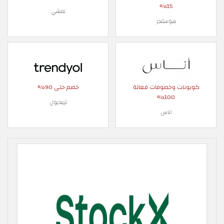
15%
نمشي
هوستنجر
كوبونات وخصومات فعالة
خصم حتى 90%
100%
ترينديول
اناس