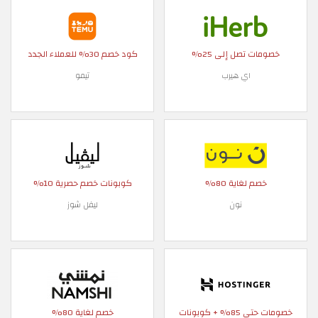
خصومات تصل إلى 25%
كود خصم 30% للعملاء الجدد
اي هيرب
تيمو
خصم لغاية 80%
كوبونات خصم حصرية 10%
نون
ليفل شوز
خصومات حتى 85% + كوبونات
خصم لغاية 80%