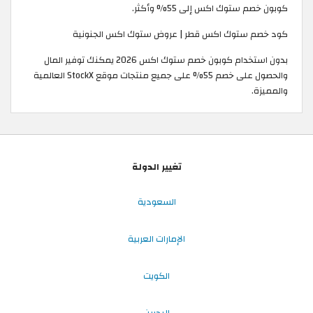
كوبون خصم ستوك اكس إلى 55% وأكثر.
كود خصم ستوك اكس قطر | عروض ستوك اكس الجنونية
بدون استخدام كوبون خصم ستوك اكس 2026 يمكنك توفير المال
والحصول على خصم 55% على جميع منتجات موقع StockX العالمية
والمميزة.
تغيير الدولة
السعودية
الإمارات العربية
الكويت
البحرين