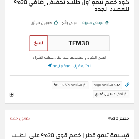
كود خصم تيمو أول طلب: تخفيض إضافي 30%
للعملاء الجدد
عروض مميزة
عرض رائع
كوبون موثق
نسخ
انسخ الكود واستخدمه عند انهاء عملية الشراء
المتابعة إلى موقع تيمو
502
استخدام اليوم
اخر استخدام منذ
5 ساعة
اخر توفير
8.7 ريال قطري
خصم 30%
كوبون خصم
قسيمة تيمو قطر | خصم قوي 30% على الطلب