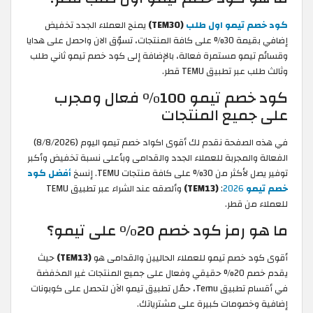
كود خصم تيمو اول طلب
(TEM30)
يمنح العملاء الجدد تخفيض
إضافي بقيمة 30% على كافة المنتجات، تسوّق الان واحصل على هدايا
وقسائم تيمو مستمرة فعالة، بالإضافة إلى كود خصم تيمو ثاني طلب
وثالث طلب عبر تطبيق TEMU قطر.
كود خصم تيمو 100% فعال ومجرب
على جميع المنتجات
في هذه الصفحة نقدم لك أقوى اكواد خصم تيمو اليوم (8/8/2026)
الفعالة والمجربة للعملاء الجدد والقدامى وبأعلى نسبة تخفيض وأكبر
توفير يصل لأكثر من 30% على كافة منتجات TEMU. إنسخ
أفضل كود
خصم تيمو
2026
:
(TEM13)
وألصقه عند الشراء عبر تطبيق TEMU
للعملاء من قطر.
ما هو رمز كود خصم 20% على تيمو؟
أقوى كود خصم تيمو للعملاء الحاليين والقدامى هو
(TEM13)
حيث
يقدم خصم 20% حقيقي وفعال على جميع المنتجات غير المخفضة
في أقسام تطبيق Temu، حمّل تطبيق تيمو الآن لتحصل على كوبونات
إضافية وخصومات كبيرة على مشترياتك.