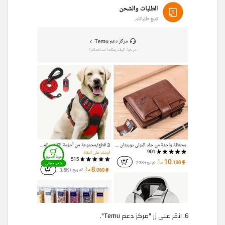
انقر على زر "مركز دعم Temu".