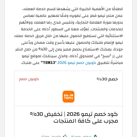
انطلاقًا من الأهمية الكبيرة التي يشهدها قسم خدمة العملاء،
عمل متجر تيمو قطر على تطويره وفقًا لمعايير عالمية تعكس
بدورها صورة العلامة التجارية، وتقيس مدى رضا العملاء وولائهم
للخدمات والمنتجات. تعرّف معنا في السطور أدناه على الخدمة
الاستثنائية التي تستطيع الحصول عليها من خلال فريق خدمة عملاء
تيمو لإتمام طلباتك والحصول عليها بأسرع وقت ممكن وبأعلى
جودة. يمكنك الاستمتاع بخصم مميز يصل إلى 30% من خلال النقر
على زر "نسخ" في الصندوق أدناه، والذي سينقلك لموقع تيمو
مباشرةً لتطبيق
كوبون خصم تيمو 2026
"
TEM13"
على طلبك.
خصم 30%
كوبون خصم
كود خصم تيمو 2026 | تخفيض 30%
مجرب على كافة المنتجات
عروض مميزة
كوبون موثق