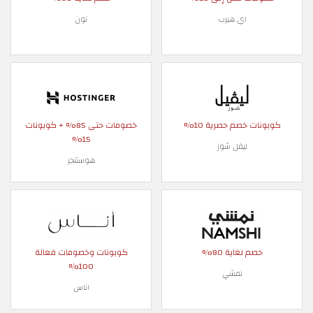
اي هيرب
نون
كوبونات خصم حصرية 10%
خصومات حتى 85% + كوبونات
15%
ليفل شوز
هوستنجر
خصم لغاية 80%
كوبونات وخصومات فعالة
100%
نمشي
اناس