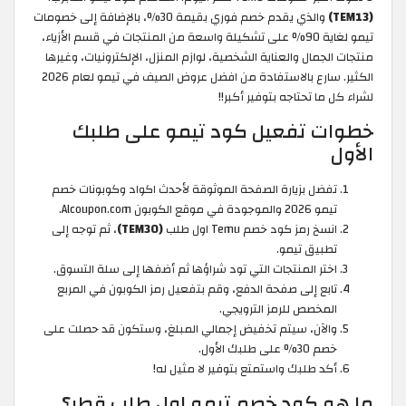
(TEM13)
والذي يقدم خصم فوري بقيمة 30%، بالإضافة إلى خصومات
تيمو لغاية 90% على تشكيلة واسعة من المنتجات في قسم الأزياء،
منتجات الجمال والعناية الشخصية، لوازم المنزل، الإلكترونيات، وغيرها
الكثير. سارع بالاستفادة من افضل عروض الصيف في تيمو لعام 2026
لشراء كل ما تحتاجه بتوفير أكبر!!
خطوات تفعيل كود تيمو على طلبك
الأول
تفضل بزيارة الصفحة الموثوقة لأحدث اكواد وكوبونات خصم
تيمو 2026 والموجودة في موقع الكوبون Alcoupon.com.
انسخ رمز كود خصم Temu اول طلب
(TEM30)
، ثم توجه إلى
تطبيق تيمو.
اختر المنتجات التي تود شراؤها ثم أضفها إلى سلة التسوق.
تابع إلى صفحة الدفع، وقم بتفعيل رمز الكوبون في المربع
المخصص للرمز الترويجي.
والآن، سيتم تخفيض إجمالي المبلغ، وستكون قد حصلت على
خصم 30% على طلبك الأول.
أكد طلبك واستمتع بتوفير لا مثيل له!
ما هو كود خصم تيمو اول طلب قطر؟