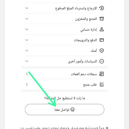
ابدأ الدردشة مع فريق خدمة عملاء تيمو، واستفسر عن