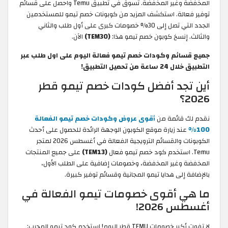
المخفضة وغير المخفضة. تسوق في تطبيق Temu واحصل على قسائم
توفير فعالة. استكشف المزيد من كوبونات خصم تيمو للمستخدمين
الجدد التي تصل إلى 30% خصومات كبرى على أول طلب والثاني
والثالث. إنسخ كوبون خصم تيمو هذا:
(TEM30)
الآن.
جميع قسائم وكودات خصم تيمو فعالة اليوم على اول طلب عبر
التطبيق خلال 24 ساعة من تحميل التطبيق!
أين تجد أفضل كودات خصم تيمو قطر
2026؟
نقدم لك قائمة من
أقوى عروض وكودات خصم تيمو الفعالة
100%
عند زيارة موقع الكوبون الوجهة الرائدة للحصول على أحدث
الكوبونات والقسائم الترويجية الفعالة في أغسطس 2026 لمتجر
Temu. استخدم كود خصم تيمو فعال
(TEM13)
على جميع المنتجات
المخفضة وغير المخفضة، وخصومات إضافية على الطلب الأول،
بالإضافة إلى هدايا تيمو المجانية وقسائم توفير كبيرة.
ما هي أقوى خصومات تيمو الفعالة في
أغسطس 2026!
لا تفوت أكبر خصومات TEMU قطر اليوم! استخدم كود تيمو المجرب: