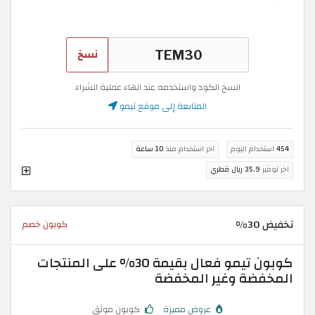
نسخ
انسخ الكود واستخدمه عند انهاء عملية الشراء
المتابعة إلى موقع تيمو
454
استخدام اليوم
اخر استخدام منذ
10 ساعة
اخر توفير
35.9 ريال قطري
تخفيض 30%
كوبون خصم
كوبون تيمو فعال بقيمة 30% على المنتجات
المخفضة وغير المخفضة
عروض مميزة
كوبون موثق