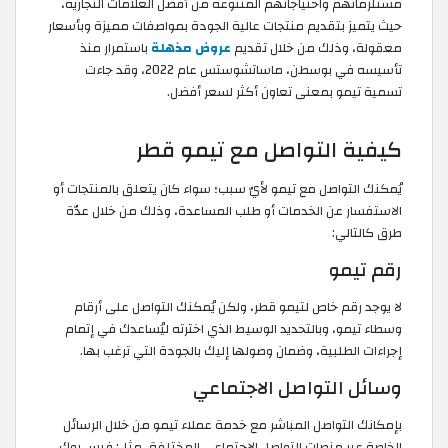
مستلزماتهم واحتياجاتهم المتنوعة من أفضل العلامات التجارية،
حيث يتميز بتقديم منتجات عالية الجودة بمواصفات مميزة وبأسعار
معقولة، وذلك من خلال تقديم
عروض مذهلة
باستمرار منذ
تأسيسه في بوسطن، ماساتشوستس عام 2022، وقد جاءت
تسمية تيمو بمعنى تعاون أكثر لسعر أفضل.
كيفية التواصل مع تيمو قطر
يُمكنك التواصل مع تيمو لأيّ سبب؛ سواء كان يتعلق بالمنتجات أو
الاستفسار عن الخدمات أو طلب المساعدة، وذلك من خلال عدّة
طرق كالتالي:
رقم تيمو
لا يوجد رقم خاص لتيمو قطر، ولكن يُمكنك التواصل على أرقام
وسطاء تيمو، وبالتحديد الوسيط الذي اخترته ليُساعدك في إتمام
إجراءات الطلبية، وضمان وصولها إليك بالجودة التي ترغب بها.
وسائل التواصل الاجتماعي
بإمكانك التواصل المباشر مع خدمة عملاء تيمو من خلال الرسائل
الخاصة عبر منصات التواصل الاجتماعي المختلفة، مثل: فيس بوك،