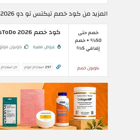
المزيد من كود خصم تيكتس تو دو 2026 | خصومات موقع تيكتس تو دو
كود خصم TicketsToDo 2026 | خصم حتى 50% + خصم إضافي 5%
خصم حتى
50% + خصم
عروض مميزة
كوبون موثق
إضافي 5%
297
استخدام اليوم
اخر استخدام 
كوبون خصم