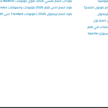
صوصية
كودات خصم نمشي 2026 أقوى كوبونات Namshi قطر فعالة ومحدثة
م كوبون الخصم؟
كود خصم اناس قطر 2026 كوبونات وخصومات Ounass فعالة 100%
ينديول
كود خصم ترينديول 2026 | كوبونات Trendyol حتى 90% فعالة اليوم
 خصم نون
نتجات في قطر
 Sporter