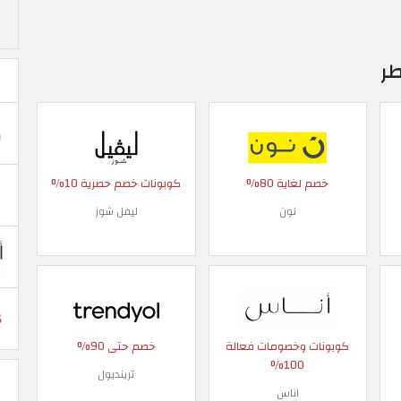
طر
خصم لغاية 80%
كوبونات خصم حصرية 10%
نون
ليفل شوز
كوبونات وخصومات فعالة
خصم حتى 90%
100%
ترينديول
اناس