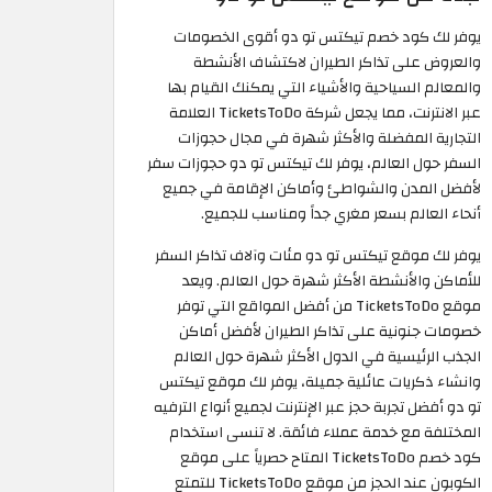
يوفر لك كود خصم تيكتس تو دو أقوى الخصومات
والعروض على تذاكر الطيران لاكتشاف الأنشطة
والمعالم السياحية والأشياء التي يمكنك القيام بها
عبر الانترنت، مما يجعل شركة TicketsToDo العلامة
التجارية المفضلة والأكثر شهرة في مجال حجوزات
السفر حول العالم، يوفر لك تيكتس تو دو حجوزات سفر
لأفضل المدن والشواطئ وأماكن الإقامة في جميع
أنحاء العالم بسعر مغري جداً ومناسب للجميع.
يوفر لك موقع تيكتس تو دو مئات وآلاف تذاكر السفر
للأماكن والأنشطة الأكثر شهرة حول العالم. ويعد
موقع TicketsToDo من أفضل المواقع التي توفر
خصومات جنونية على تذاكر الطيران لأفضل أماكن
الجذب الرئيسية في الدول الأكثر شهرة حول العالم
وانشاء ذكريات عائلية جميلة، يوفر لك موقع تيكتس
تو دو أفضل تجربة حجز عبر الإنترنت لجميع أنواع الترفيه
المختلفة مع خدمة عملاء فائقة. لا تنسى استخدام
كود خصم TicketsToDo المتاح حصرياً على موقع
الكوبون عند الحجز من موقع TicketsToDo للتمتع