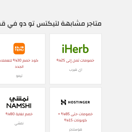
متاجر مشابهة لتيكتس تو دو في ق
خصومات تصل إلى 25%
كود خصم 30% للعملاء
الجدد
اي هيرب
تيمو
خصومات حتى 85% +
خصم لغاية 80%
كوبونات 15%
نمشي
هوستنجر