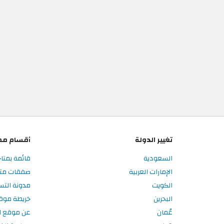
تغيير الدولة
أقسام مم
السعودية
قائمة بمتا
الإمارات العربية
صفقات متا
الكويت
مدونة الت
البحرين
خريطة موق
عُمان
عن موقع ا