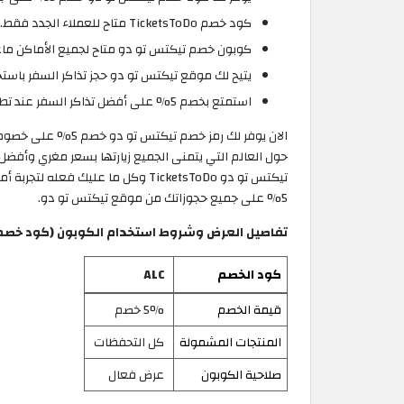
كود خصم TicketsToDo متاح للعملاء الجدد فقط.
كوبون خصم تيكتس تو دو متاح لجميع الأماكن ماعد
يتيح لك موقع تيكتس تو دو حجز تذاكر السفر باستخ
استمتع بخصم 5% على أفضل تذاكر السفر عند تطبيق كوبون خصم TicketsToDo قبل الخروج من صفحة الدفع على موقع TicketsToDo قطر.
الان يوفر لك رمز 
حول العالم التي يتمنى الجميع زيارتها بسعر مغري وأفضل
تيكتس تو دو TicketsToDo وكل ما
5% على جميع حجوزاتك من موقع تيكتس تو دو.
تفاصيل العرض وشروط استخدام الكوبون (كود خصم تي
كود الخصم
ALC
قيمة الخصم
5% خصم
المنتجات المشمولة
كل التحفظات
صلاحية الكوبون
عرض فعال