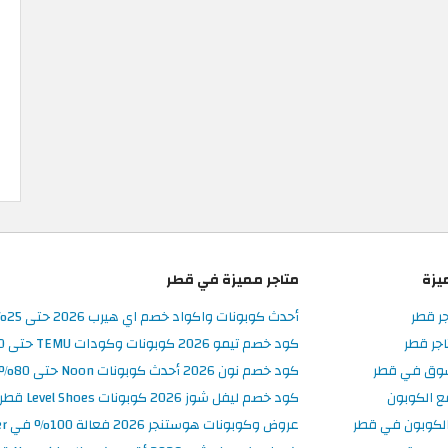
يزة
متاجر مميزة في قطر
جر قطر
أحدث كوبونات واكواد خصم اي هيرب 2026 حتى 25% في iHerb قطر
جر قطر
كود خصم تيمو 2026 كوبونات وكودات TEMU حتى 90% على الطلبات
سوق في قطر
كود خصم نون 2026 أحدث كوبونات Noon حتى 80% على المنتجات
ع الكوبون
كود خصم ليفل شوز 2026 كوبونات Level Shoes قطر فعالة 100%
لكوبون في قطر
عروض وكوبونات هوستنجر 2026 فعالة 100% في Hostinger قطر