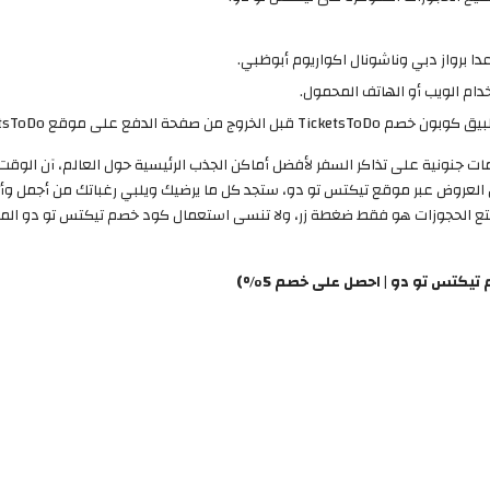
ا برواز دبي وناشونال اكواريوم أبوظبي.
دام الويب أو الهاتف المحمول.
خصم تيكتس تو دو خصم 5% على خصومات جنونية على تذاكر السفر لأفضل أماكن الجذب الرئيسية حول الع
 العروض عبر موقع تيكتس تو دو، ستجد كل ما يرضيك ويلبي رغباتك من أجمل وأمت
 عليك فعله لتجربة أمتع الحجوزات هو فقط ضغطة زر، ولا تنسى استعمال كود خصم تيكتس ت
كتس تو دو | احصل على خصم 5%)