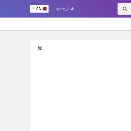
QA
English