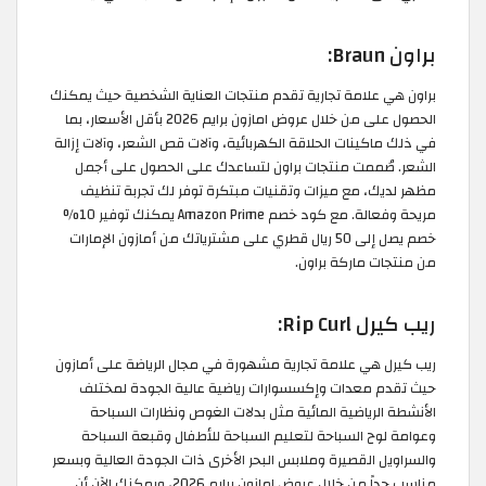
براون Braun:
براون هي علامة تجارية تقدم منتجات العناية الشخصية حيث يمكنك
الحصول على من خلال عروض امازون برايم 2026 بأقل الأسعار، بما
في ذلك ماكينات الحلاقة الكهربائية، وآلات قص الشعر، وآلات إزالة
الشعر. صُممت منتجات براون لتساعدك على الحصول على أجمل
مظهر لديك، مع ميزات وتقنيات مبتكرة توفر لك تجربة تنظيف
مريحة وفعالة. مع كود خصم Amazon Prime يمكنك توفير 10%
خصم يصل إلى 50 ريال قطري على مشترياتك من أمازون الإمارات
من منتجات ماركة براون.
ريب كيرل Rip Curl:
ريب كيرل هي علامة تجارية مشهورة في مجال الرياضة على أمازون
حيث تقدم معدات وإكسسوارات رياضية عالية الجودة لمختلف
الأنشطة الرياضية المائية مثل بدلات الغوص ونظارات السباحة
وعوامة لوح السباحة لتعليم السباحة للأطفال وقبعة السباحة
والسراويل القصيرة وملابس البحر الأخرى ذات الجودة العالية وبسعر
مناسب جداً من خلال عروض امازون برايم 2026، ويمكنك الآن أن