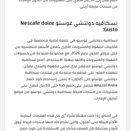
خصم يصل إلى 50 ريال قطري على مشترياتك من أمازون الإمارات
من منتجات ماركة أريتي.
نسكافيه دولتشي غوستو Nescafe dolce
Gusto:
نسكافيه دولتشي غوستو هي علامة تجارية متخصصة في
ماكينات القهوة والمشروبات الأخرى بأفضل الأسعار التنافسية من
خلال عروض امازون برايم 2026. مع مجموعة متنوعة من كبسولات
القهوة والمشروبات وآلاتها سهلة الاستخدام، أصبح نسكافيه
دولتشي غوستو المفضل لدى محبي القهوة والشاي. يمكن
للعملاء العثور على مجموعة متنوعة من منتجات نسكافيه
دولتشي غوستو على أمازون، لا تنسى إستخدام كود خصم
Amazon Prime لتحصل على خصم 5% حتى 50 ريال قطري على
مشترياتك من منتجات ماركة نسكافيه دولتشي غوستو من موقع
أمازون الإمارات.
في الختام، إذا كنت مهتمًا بشراء أي من هذه العلامات التجارية
الأكثر مبيعًا على أمازون، والتي تقدم كلًا منها منتجات فريدة تروق
لأنواع مختلفة من العملاء فتأكد من الاستفادة من كود خصم