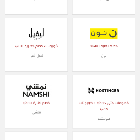
خصم لغاية 80%
كوبونات خصم حصرية 10%
نون
ليفل شوز
خصومات حتى 85% + كوبونات
خصم لغاية 80%
15%
نمشي
هوستنجر