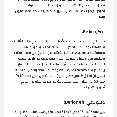
تحصل على خصم 20% حتى 50 ريال قطري على مشترياتك من
أمازون الإمارات من ماركة ريب كيرل عند تطبيق كود خصم امازون
برايم.
بيكو Beko:
بيكو هي علامة تجارية تقدم الأجهزة المنزلية، بما في ذلك الثلاجات
والغسالات وغسالات الصحون. تشتهر منتجات بيكو بكفاءتها
وموثوقيتها، مما يجعلها خيارًا شائعًا لمن يرغبون في توفير الوقت
والطاقة في الأعمال المنزلية. سواء كنت تبحث عن ثلاجة جديدة
للحفاظ على طعامك طازجًا، أو غسالة للتعامل مع غسيلك، فإن
بيكو لديها مجموعة أجهزة رائعة ومميزة لتقوم بالاختيار منها. لا
تنسى أن تطبق كوبون خصم امازون برايم لتحصل على خصم 10%
حتى 50 ريال قطري على مشترياتك من ماركة بيكو من موقع
أمازون الإمارات.
ديلونجي De'longhi:
هي علامة تجارية تقدم الأجهزة المنزلية وإكسسوارات المطبخ، بما