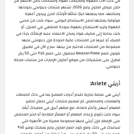
في ذلك آلات القهوة ومكيفات الهواء والسخانات بأقل الأسعار من
خلال عروض امازون برايم 2026. تشتهر منتجات ديلونجي بجودتها
ومتانتها، مما يجعلها خيارًا شائعًا لأولئك الذين يريدون أجهزة
موثوقة يمكنها تحمل الاستخدام اليومي. سواء كنت من محبي
القهوة وتريد الاستمتاع بقهوة بجودة المقاهي في المنزل، أو
كنت بحاجة إلى مكيف هواء يمكن الاعتماد عليه لإبقائك باردًا في
الصيف أو غيرها من المنتجات عالية الجودة فإن ديلونجي لديها
مجموعة من المنتجات للاختيار من بينها. سارع الآن في تطبيق
كوبون خصم Amazon Prime للحصول على خصم 5% حتى 50 ريال
قطري على مشترياتك من موقع أمازون الإمارات من منتجات ماركة
ديلونجي.
أريتي Ariete:
أريتي هي علامة تجارية تقدم أدوات المطبخ بما في ذلك الخلاطات
والعصارات والمحامص. تم تصميم منتجات أريتي لجعل تحضير
الطعام أسهل وأكثر كفاءة، مع مظهر أنيق في مطبخك أيضًا.
سواء كنت تقوم بإعداد الطعام أو العصائر الطازجة أو الخبز المحمص
على الإفطار فإن أريتي لديها مجموعة مميزة من الأجهزة التي
تساعدك في ذلك. ومع كود خصم امازون برايم يمكنك توفير 5%