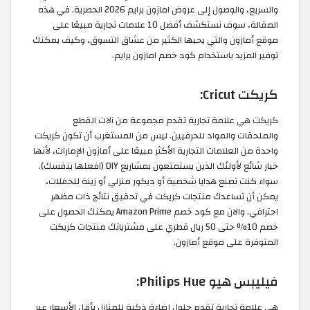
والسريع، والوصول إلى عروض امازون برايم 2026 الحصرية. في هذه
المقالة، سوف نستكشف أفضل 10 علامات تجارية مبيعًا على
موقع أمازون والتي يحبها الكثير من عشاق التسوق، وكيف يمكنك
توفير المزيد باستخدام كود خصم امازون برايم.
كريكت Cricut:
كريكت هي علامة تجارية تقدم مجموعة من آلات القطع
والملحقات والمواد للحرفيين. ليس من المستغرب أن تكون كريكت
واحدة من العلامات التجارية الأكثر مبيعًا على أمازون الإمارات، لأنها
خيار شائع لأولئك الذين يستمتعون بمشاريع DIY (افعلها بنفسك).
سواء كنت تصنع هدايا شخصية أو ديكور منزلي أو زينة للحفلات،
يمكن أن تساعدك منتجات كريكت في تحقيق نتائج ذات مظهر
احترافي. والان مع كود خصم Amazon Prime يمكنك الحصول على
خصم 10% حتى 50 ريال قطري على مشترياتك منتجات كريكت
المتوفرة على موقع أمازون.
فيليبس هيو Philips Hue:
هي علامة تجارية تقدم حلول إضاءة ذكية للمنازل بأقل الأسعار عبر