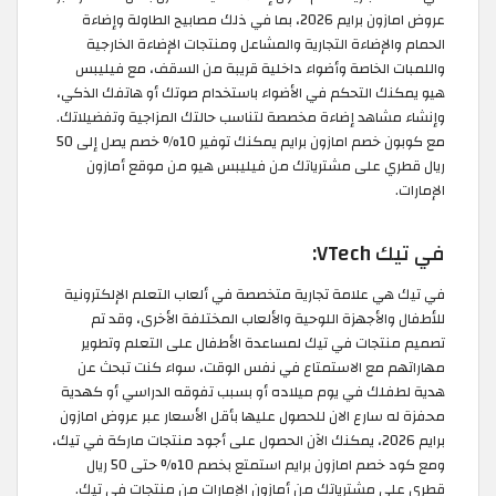
عروض امازون برايم 2026، بما في ذلك مصابيح الطاولة وإضاءة
الحمام والإضاءة التجارية والمشاعل ومنتجات الإضاءة الخارجية
واللمبات الخاصة وأضواء داخلية قريبة من السقف، مع فيليبس
هيو يمكنك التحكم في الأضواء باستخدام صوتك أو هاتفك الذكي،
وإنشاء مشاهد إضاءة مخصصة لتناسب حالتك المزاجية وتفضيلاتك.
مع كوبون خصم امازون برايم يمكنك توفير 10% خصم يصل إلى 50
ريال قطري على مشترياتك من فيليبس هيو من موقع أمازون
الإمارات.
في تيك VTech:
في تيك هي علامة تجارية متخصصة في ألعاب التعلم الإلكترونية
للأطفال والأجهزة اللوحية والألعاب المختلفة الأخرى، وقد تم
تصميم منتجات في تيك لمساعدة الأطفال على التعلم وتطوير
مهاراتهم مع الاستمتاع في نفس الوقت، سواء كنت تبحث عن
هدية لطفلك في يوم ميلاده أو بسبب تفوقه الدراسي أو كهدية
محفزة له سارع الان للحصول عليها بأقل الأسعار عبر عروض امازون
برايم 2026، يمكنك الآن الحصول على أجود منتجات ماركة في تيك،
ومع كود خصم امازون برايم استمتع بخصم 10% حتى 50 ريال
قطري على مشترياتك من أمازون الإمارات من منتجات في تيك.