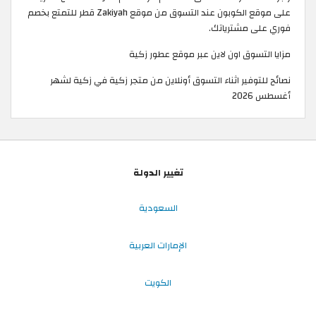
على موقع الكوبون عند التسوق من موقع Zakiyah قطر للتمتع بخصم
فوري على مشترياتك. ​
مزايا التسوق اون لاين عبر موقع عطور زكية
نصائح للتوفير اثناء التسوق أونلاين من متجر زكية في زكية لشهر
أغسطس 2026
تغيير الدولة
السعودية
الإمارات العربية
الكويت