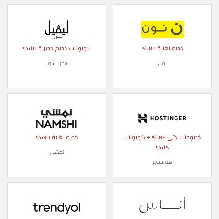
خصم لغاية 80%
كوبونات خصم حصرية 10%
نون
ليفل شوز
خصومات حتى 85% + كوبونات
خصم لغاية 80%
15%
نمشي
هوستنجر