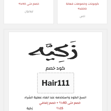
كوبونات وخصومات فعالة
خصم حتى 90%
100%
ترينديول
اناس