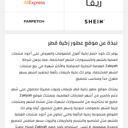
نبذة عن موقع عطور زكية قطر
يوفر لك كود خصم زكية أقوى الخصومات والعروض على أجود منتجات
العناية بالشعر واكسسوارات الشعر المختلفة، مما يجعل شركة
Zakiyah العلامة التجارية المفضلة والأكثر شهرة في بيع منتجات
الشعر المختلفة، يوفر لك زكية كريمات رائعة لتجعيد الشعر بسعر
مغري جداً ومناسب للجميع.
يمتلك موقع عطور زكية قطر كريمات وزيوت مميزة للحصول على شعر
ناعم كالحرير من أشهر الماركات العالمية. ويمتلك موقع Zakiyah
جميع ما تحتاجينه من اكسسوارات لشعرك مثل مشط الشعر ومنتجات
لزينة الشعر بخصومات جنونية وسعر مغري للجميع، أيضا يوفر لك
الموقع مجموعة زكية الرائعة والتي تتكون من أجود منتجات العناية
بالشعر مثل الشامبو والبلسم والكريمات والزيوت بسعر منافس للجميع
وجودة مضمونة. لا تنسى استخدام كود خصم Zakiyah المتاح حصرياً