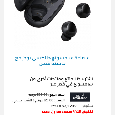
سماعة سامسونج جالكسي بودز مع
حافظة شحن
اشترِ هذا المنتج ومنتجات أخرى من
سامسونج في قطر عبر:
سعر البيع:
528.99 درهم
السعر:
323.00 درهم & الشحن مجاني.
ستوفر:
205.99 درهم (39%)
تخفيض 15% لعملاء امازون الجدد