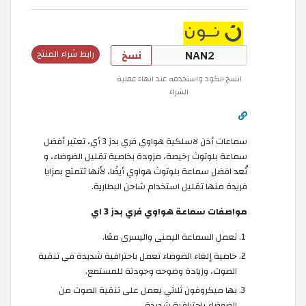
نسخ
رابط شراء المنتج
انسخ الكود واستخدمه عند انهاء عملية
الشراء
سماعات أذن لاسلكية هواوي فري بدز 3 أي، تعتبر أفضل
سماعة بلوتوث رخيصة، مزودة بخاصية تقليل الضوضاء، و
تُعد افضل سماعة بلوتوث هواوي أيضًا، لأنها تتمتع بمزايا
فريدة منها تقليل استخدام شاحن البطارية.
مواصفات سماعة هواوي فري بدز 3 اي
تعمل السماعة اليمنى واليسرى معًا.
خاصية إلغاء الضوضاء تعمل باحترافية شديدة في تنقية
الصوت، وزيادة وضوحه وجودتة للمستمع.
بها ميكروفون ثلاثي يعمل على تنقية الصوت من
الضوضاء باحترافية شديدة.