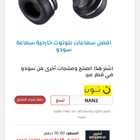
افضل سماعات بلوتوث خارجية سماعة
سودو
اشترِ هذا المنتج ومنتجات أخرى من سودو
في قطر عبر:
نسخ
رابط شراء المنتج
انسخ الكود واستخدمه عند انهاء عملية
الشراء
السعر:
91.00 درهم
تخفيض 15% لعملاء امازون الجدد