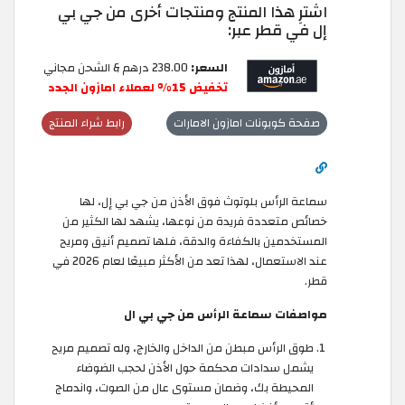
اشترِ هذا المنتج ومنتجات أخرى من جي بي
إل في قطر عبر:
السعر:
238.00 درهم & الشحن مجاني
تخفيض 15% لعملاء امازون الجدد
صفحة كوبونات امازون الامارات
رابط شراء المنتج
سماعة الرأس بلوتوث فوق الأذن من جي بي إل، لها
خصائص متعددة فريدة من نوعها، يشهد لها الكثير من
المستخدمين بالكفاءة والدقة، فلها تصميم أنيق ومريح
عند الاستعمال، لهذا تعد من الأكثر مبيعًا لعام 2026 في
قطر.
مواصفات سماعة الرأس من جي بي ال
طوق الرأس مبطن من الداخل والخارج، وله تصميم مريح
يشمل سدادات محكمة حول الأذن لحجب الضوضاء
المحيطة بك، وضمان مستوى عال من الصوت، واندماج