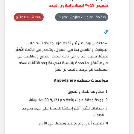
تخفيض 15% لعملاء امازون الجدد
صفحة كوبونات امازون الامارات
رابط شراء المنتج
سماعة اير بودز من أبل تقدم مزايا جديدة لسماعات
البلوتوث و تنافس بها في السوق، وتتصدر في قائمة الأكثر
مبيعًا، بسبب المزايا التي نالت اعجاب الجميع وساهمت في
حل مشاكل متعددة بالنسبة لهم، لذا يعد اقتنائك لهذه
السماعة هو فرصة ذهبية لن تتكر
مواصفات سماعة Airpods pro
مقاومة للماء والتعرق
جودة ودقة صوت رائعة مع تقنية Adaptive EQ
سدادات للأذن أكثر إحكامًا للحفاظ على قوة وجودة
الصوت
تصميم أنيق ومريح عند وضعها في الأذن