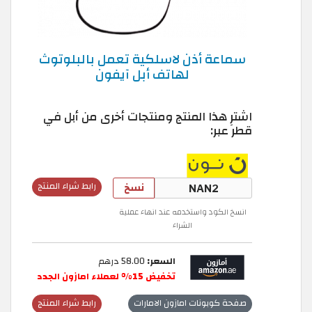
سماعة أذن لاسلكية تعمل بالبلوتوث
لهاتف أبل آيفون
اشترِ هذا المنتج ومنتجات أخرى من أبل في
قطر عبر:
نسخ
رابط شراء المنتج
انسخ الكود واستخدمه عند انهاء عملية
الشراء
السعر:
58.00 درهم
تخفيض 15% لعملاء امازون الجدد
صفحة كوبونات امازون الامارات
رابط شراء المنتج