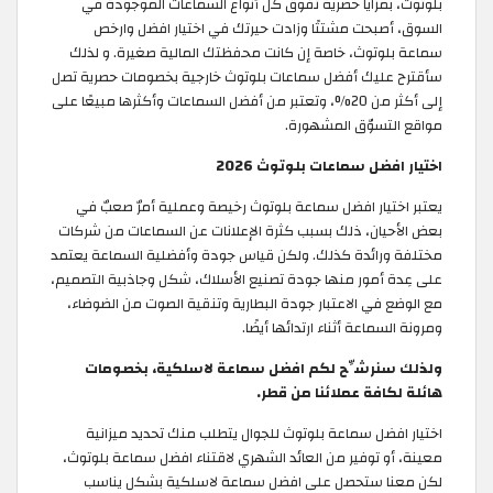
بلوتوث، بمزايا حصرية تفوق كل أنواع السماعات الموجودة في
السوق، أصبحت مشتتًا وزادت حيرتك في اختيار افضل وارخص
سماعة بلوتوث، خاصة إن كانت محفظتك المالية صغيرة. و لذلك
سأقترح عليك أفضل سماعات بلوتوث خارجية بخصومات حصرية تصل
إلى أكثر من 20%، وتعتبر من أفضل السماعات وأكثرها مبيعًا على
مواقع التسوّق المشهورة.
اختيار افضل سماعات بلوتوث 2026
يعتبر اختيار افضل سماعة بلوتوث رخيصة وعملية أمرٌ صعبٌ في
بعض الأحيان، ذلك بسبب كثرة الإعلانات عن السماعات من شركات
مختلفة ورائدة كذلك. ولكن قياس جودة وأفضلية السماعة يعتمد
على عِدة أمور منها جودة تصنيع الأسلاك، شكل وجاذبية التصميم،
مع الوضع في الاعتبار جودة البطارية وتنقية الصوت من الضوضاء،
ومرونة السماعة أثناء ارتدائها أيضًا.
ولذلك سنرشِّح لكم افضل سماعة لاسلكية، بخصومات
هائلة لكافة عملائنا من قطر.
اختيار افضل سماعة بلوتوث للجوال يتطلب منك تحديد ميزانية
معينة، أو توفير من العائد الشهري لاقتناء افضل سماعة بلوتوث،
لكن معنا ستحصل على افضل سماعة لاسلكية بشكل يناسب