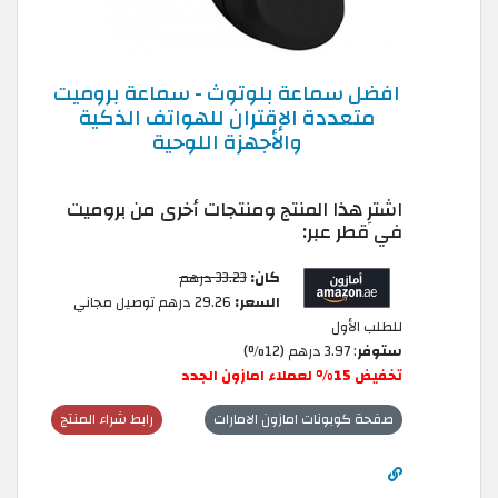
افضل سماعة بلوتوث - سماعة بروميت
متعددة الإقتران للهواتف الذكية
والأجهزة اللوحية
اشترِ هذا المنتج ومنتجات أخرى من بروميت
في قطر عبر:
كان:
33.23 درهم
السعر:
29.26 درهم توصيل مجاني
للطلب الأول
ستوفر
: 3.97 درهم (12%)
تخفيض 15% لعملاء امازون الجدد
صفحة كوبونات امازون الامارات
رابط شراء المنتج