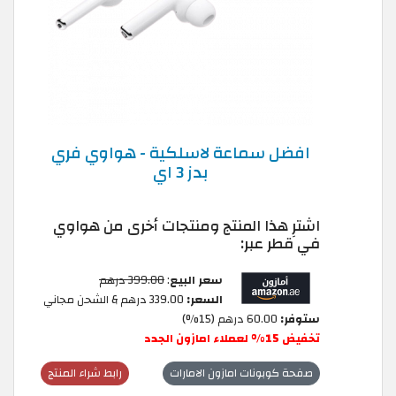
افضل سماعة لاسلكية - هواوي فري
بدز 3 اي
اشترِ هذا المنتج ومنتجات أخرى من هواوي
في قطر عبر:
سعر البيع
:
399.00 درهم
السعر:
339.00 درهم & الشحن مجاني
ستوفر:
60.00 درهم (15%)
تخفيض 15% لعملاء امازون الجدد
صفحة كوبونات امازون الامارات
رابط شراء المنتج