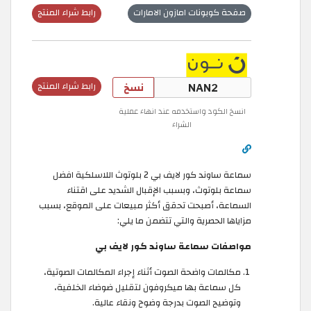
صفحة كوبونات امازون الامارات
رابط شراء المنتج
نسخ
رابط شراء المنتج
انسخ الكود واستخدمه عند انهاء عملية
الشراء
سماعة ساوند كور لايف بي 2 بلوتوث اللاسلكية افضل
سماعة بلوتوث، وبسبب الإقبال الشديد على اقتناء
السماعة، أصبحت تحقق أكثر مبيعات على الموقع، بسبب
مزاياها الحصرية والتي تتضمن ما يلي:
مواصفات سماعة ساوند كور لايف بي
مكالمات واضحة الصوت أثناء إجراء المكالمات الصوتية،
كل سماعة بها ميكروفون لتقليل ضوضاء الخلفية،
وتوضيح الصوت بدرجة وضوح ونقاء عالية.