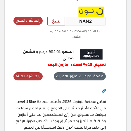
نسخ
رابط شراء المنتج
انسخ الكود واستخدمه عند انهاء عملية
الشراء
السعر:
904.01 درهم و
الشحن
مجاني
تخفيض 15% لعملاء امازون الجدد
صفحة كوبونات امازون الامارات
رابط شراء المنتج
افضل سماعة بلوتوث 2026، وتُصنف سماعة Level U Blue
في قائمة الأكثر مبيعًا على الموقع،و تعتبر افضل سماعة
بلوتوث سامسونج، من رأي المستخدمين لها على أمازون،
وذلك لأنها تتميز بمظهر أنيق وجذاب لأصحاب الذوق الرفيع،
إلى جانب مزايا تقنية أخرى لاقت استحسانًا بين الجميع