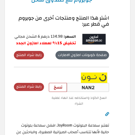
اشترِ هذا المنتج ومنتجات أخرى من جويروم
في قطر عبر:
السعر:
134.98 درهم & الشحن مجاني
تخفيض 15% لعملاء امازون الجدد
صفحة كوبونات امازون الامارات
رابط شراء المنتج
نسخ
رابط شراء المنتج
انسخ الكود واستخدمه عند انهاء عملية
الشراء
تعتبر سماعة البلوتوث JoyRoom، افضل سماعة بلوتوث
حالية لأنها تتناسب أصحاب الميزانية الصغيرة، والباحثين عن