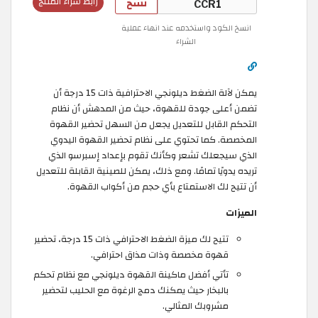
نسخ
رابط شراء المنتج
انسخ الكود واستخدمه عند انهاء عملية
الشراء
يمكن لآلة الضغط ديلونجي الاحترافية ذات 15 درجة أن
تضمن أعلى جودة للقهوة، حيث من المدهش أن نظام
التحكم القابل للتعديل يجعل من السهل تحضير القهوة
المخصصة. كما تحتوي على نظام تحضير القهوة اليدوي
الذي سيجعلك تشعر وكأنك تقوم بإعداد إسبرسو الذي
تريده يدويًا تمامًا. ومع ذلك، يمكن للصينية القابلة للتعديل
أن تتيح لك الاستمتاع بأي حجم من أكواب القهوة.
الميزات
تتيح لك ميزة الضغط الاحترافي ذات 15 درجة، تحضير
قهوة مخصصة وذات مذاق احترافي.
تأتي أفضل ماكينة القهوة ديلونجي مع نظام تحكم
بالبخار حيث يمكنك دمج الرغوة مع الحليب لتحضير
مشروبك المثالي.