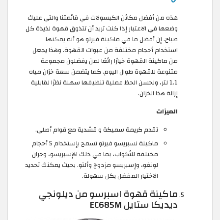
هذه من أفضل مكائن الكبسولات في قائمتنا والتي عليك
وضعها في الاعتبار إذا كنت تريد أن تتذوق قهوة لذيذة كل
صباح. إن أفضل ما في ماكينة فيرتو هو أنه يمكنها
استخدام أحجام مختلفة من عبوات القهوة. وهذا يجعل
من ماكينة القهوة خيارًا رائعًا لمن يفضلون مجموعة
متنوعة للقهوة طوال اليوم. كما يتضمن سعة خزان مياه
1.1 لتر، ولحسن الحظ عملية تنظيفها سهلة نظرًا لقابلية
إزالة هذا الخزان.
الميزات
تقدم كريمة سميكة و قشدية مع قوام أصلي.
ماكينة نسبريسو فيرتو تسمح بإستخدام 5 أحجام
مختلفة للأكواب، بما في ذلك الإسبريسو، وجران
لونغو، وإسبريسو مزدوج وألتو. بحيث يمكنك تحديد
الاختيار المفضل بكل سهولة.
ماكينة قهوة اسبرسو من ديلونجي
ديديكا ستايل EC685M