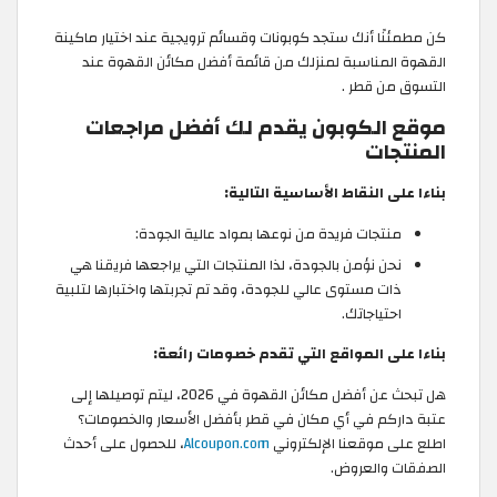
كن مطمئنًا أنك ستجد كوبونات وقسائم ترويجية عند اختيار ماكينة
القهوة المناسبة لمنزلك من قائمة أفضل مكائن القهوة عند
التسوق من قطر .
موقع الكوبون يقدم لك أفضل مراجعات
المنتجات
بناءا على النقاط الأساسية التالية:
منتجات فريدة من نوعها بمواد عالية الجودة:
نحن نؤمن بالجودة، لذا المنتجات التي يراجعها فريقنا هي
ذات مستوى عالي للجودة، وقد تم تجربتها واختبارها لتلبية
احتياجاتك.
بناءا على المواقع التي تقدم خصومات رائعة:
هل تبحث عن أفضل مكائن القهوة في 2026، ليتم توصيلها إلى
عتبة داركم في أي مكان في قطر بأفضل الأسعار والخصومات؟
اطلع على موقعنا الإلكتروني
Alcoupon.com
، للحصول على أحدث
الصفقات والعروض.