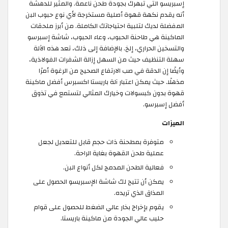
إسبريسو التي تبهرك بجودة طحن ناعمة. والمثير للدهشة
أنه يقدم نكهة قهوة أصلية مستخرجة لأي نوع حبوب البن
المفضلة لديك لتلبية احتياجاتك الكاملة. من أبرز ملحقات
الماكينة هي طاحنة الحبوب، وعاء الحبوب، شاشة إسبرسو
والتسخين الحراري، إلخ. بالإضافة إلى ذلك، تعد هذه الآلة
سهلة التنظيف حيث من السهل إزالة الشفرات الفولاذية،
وأيضًا إن الدقة في صب الارتفاع الصحيح من الرغوة أمرًا
مذهلًا. حيث يمكن اعتبار آلة باريستا اكسبرس أفضل ماكينة
قهوة بدون كبسولات وخيارك المثالي لتستمع في تذوق
أفضل إسبرسو.
الميزات
متوفرة بمطحنة ذات حجم قابل للتعديل لجعل
عملية طحن القهوة بغاية الراحة.
فعالية الطحن المدمج لكل أنواع البن.
يمكن أن تتيح لك شاشة الإسبريسو الحصول على
المذاق الذي تريده.
يقوم بإخراج بخار عالي الضغط للحصول على قوام
حليب عالي الجودة من ماكينة باريستا.