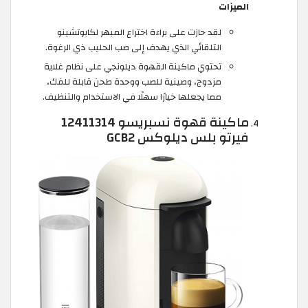
الميزات
لقد حازت على براءة اختراع المبهر لكابوتشينو
التلقائي الذي يهدف إلى صب الحليب ذي الرغوة.
تحتوي ماكينة القهوة ديلونجي على نظام غلاية
مزدوج، وصينية للصب ووحدة طحن قابلة للفك،
مما يجعلها خيارًا سهلًا في الاستخدام والتنظيف.
ماكينة قهوة نسبريسو 12411314
فيرتو بلس ديلوكس GCB2