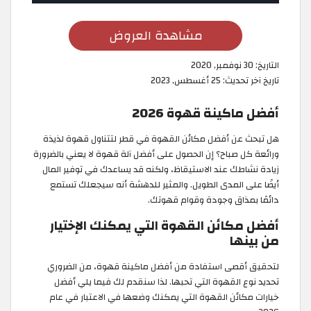
مشاهدة العروض
التاريخ:
30 نوفمبر, 2020
تاريخ آخر تحديث:
25 أغسطس, 2023
أفضل ماكينة قهوة 2026
هل تبحث عن أفضل مكائن القهوة في قطر لتتناول قهوة لذيذة
ورائعة كل صباح؟ إن الحصول على أفضل آلة قهوة لا يعني بالضرورة
زيادة نشاطك عند الاستيقاظ، ولكنه قد يساعدك في توفير المال
أيضًا على المدى الطويل. والمثير للدهشة أنه سيجعلك تستمع
دائمًا بمذاق وجودة وقوام قهوتك.
أفضل مكائن القهوة التي يمكنك الإختيار
من بينها
لتحقيق أقصى استفادة من أفضل ماكينة قهوة، من الضروري
تحديد نوع القهوة التي تحبها. لذا سنقدم لك فيما يلي أفضل
خيارات مكائن القهوة التي يمكنك وضعها في الاعتبار في عام