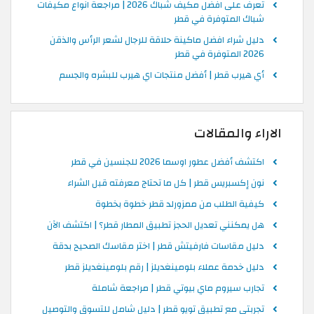
تعرف على افضل مكيف شباك 2026 | مراجعة انواع مكيفات
شباك المتوفرة في قطر
دليل شراء افضل ماكينة حلاقة للرجال لشعر الرأس والذقن
2026 المتوفرة في قطر
أي هيرب قطر | أفضل منتجات اي هيرب للبشره والجسم
الاراء والمقالات
اكتشف أفضل عطور اوسما 2026 للجنسين في قطر
نون إكسبريس قطر | كل ما تحتاج معرفته قبل الشراء
كيفية الطلب من ممزورلد قطر خطوة بخطوة
هل يمكنني تعديل الحجز تطبيق المطار قطر؟ | اكتشف الآن
دليل مقاسات فارفيتش قطر | اختر مقاسك الصحيح بدقة
دليل خدمة عملاء بلومينغديلز | رقم بلومينغديلز قطر
تجارب سيروم ماي بيوتي قطر | مراجعة شاملة
تجربتي مع تطبيق تويو قطر | دليل شامل للتسوق والتوصيل