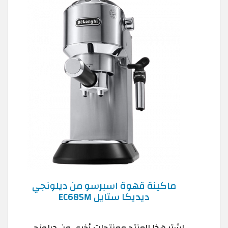
ماكينة قهوة اسبرسو من ديلونجي
ديديكا ستايل EC685M
اشترِ هذا المنتج ومنتجات أخرى من ديلونجي