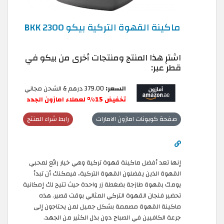
ماكينة القهوة التركية بيكو BKK 2300
اشترِ هذا المنتج ومنتجات أخرى من بيكو في
قطر عبر:
السعر:
379.00 درهم & الشحن مجاني
تخفيض 15% لعملاء امازون الجدد
صفحة كوبونات امازون الامارات
رابط شراء المنتج
إنها تعد أفضل ماكينة قهوة تركية وهي خيار رائع لمحبي
القهوة الذين يفضلون القهوة التركية، فيمكنك أن تبدأ
يومك بقهوة طازجة بضغطة زر واحدة حيث تتيح لك إمكانية
تحضير فنجان القهوة التركي المثالي بوقت قصير. هذه
ماكينة القهوة مصممة بشكل جميل لمن يحتاجون إلى
جرعة الكافيين في الصباح دون بذل الكثير من الجهد.