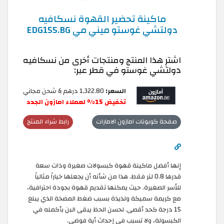
ماكينة تحضير القهوة نسكافيه
دولتشي غوستو ميني مي EDG155.BG
اشترِ هذا المنتج ومنتجات أخرى من نسكافيه
دولتشي غوستو في قطر عبر:
السعر:
1,322.80 درهم & شحن مجاني
تخفيض 15% لعملاء امازون الجدد
صفحة كوبونات امازون الامارات
رابط شراء المنتج
إنها أفضل ماكينة قهوة كبسولات صغيرة وذات سعة
قدرها 0.8 لتر فقط. هذا من شأنه أن يجعلها خياراً مثالياً
للأسر الصغيرة. حيث يمكنها تقديم قهوة بجودة احترافية،
مع كريمة سميكة ولذيذة بسبب ضغط المضخة الذي يبلغ
15 درجة كحد أقصى. لحسن الحظ يبقى البن بأكمله في
الكبسولة، ولا تسبب في إحداث أية فوضى.