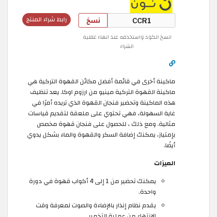
نسخ
رابط شراء المنتج
انسخ الكود واستخدمه عند انهاء عملية
الشراء
ماكينة أخرى في قائمة أفضل مكائن القهوة التركية هي
ماكينة القهوة التركية مينيو من ارزوم اوكا. يعد تنظيف
هذه الماكينة وتحضير فنجان القهوة الذي تريده أمرًا في
غاية السهولة، فهي تحتوي على ملعقة لتقديم قياسات
مثالية. ومع ذلك ، للحصول على فنجان قهوة مخصص
بإمتياز، يمكنك إضافة السكر والقهوة والماء بشكل يدوي
أيضًا.
الميزات
يمكنك تحضير من 1 إلى 4 أكواب قهوة في دورة
واحدة.
يقدم نظام إنذار بالإضاءة والصوت لمعرفة وقت
الانتهاء من عملية التخمير.