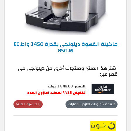
ماكينة القهوة ديلونجي بقدرة 1450 واط EC
850.M
اشترِ هذا المنتج ومنتجات أخرى من ديلونجي في
قطر عبر:
السعر
: 1,848.00 درهم
تخفيض 15% لعملاء امازون الجدد
صفحة كوبونات امازون الامارات
رابط شراء المنتج