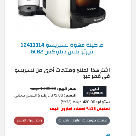
ماكينة قهوة نسبريسو 12411314
فيرتو بلس ديلوكس GCB2
اشترِ هذا المنتج ومنتجات أخرى من نسبريسو
في قطر عبر:
سعر البيع:
1,299.00 درهم
السعر:
879.00 درهم & الشحن مجاني
ستوفر:
420.00 درهم (32%)
تخفيض 15% لعملاء امازون الجدد
صفحة كوبونات امازون الامارات
رابط شراء المنتج