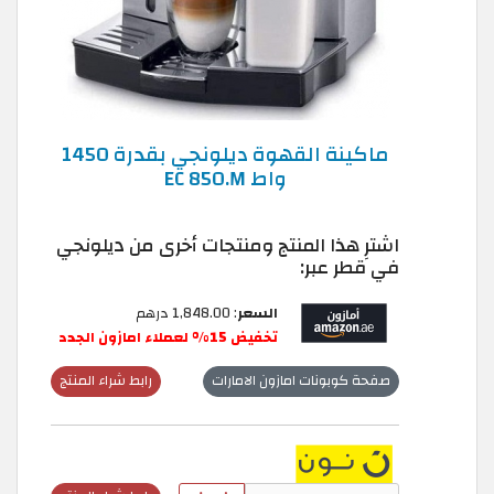
ماكينة القهوة ديلونجي بقدرة 1450
واط EC 850.M
اشترِ هذا المنتج ومنتجات أخرى من ديلونجي
في قطر عبر:
السعر
: 1,848.00 درهم
تخفيض 15% لعملاء امازون الجدد
صفحة كوبونات امازون الامارات
رابط شراء المنتج