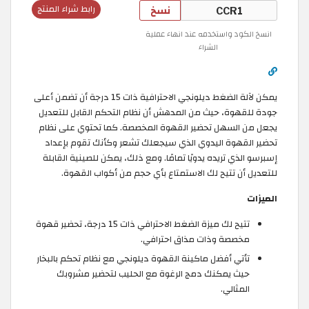
نسخ
رابط شراء المنتج
انسخ الكود واستخدمه عند انهاء عملية
الشراء
يمكن لآلة الضغط ديلونجي الاحترافية ذات 15 درجة أن تضمن أعلى
جودة للقهوة، حيث من المدهش أن نظام التحكم القابل للتعديل
يجعل من السهل تحضير القهوة المخصصة. كما تحتوي على نظام
تحضير القهوة اليدوي الذي سيجعلك تشعر وكأنك تقوم بإعداد
إسبرسو الذي تريده يدويًا تمامًا. ومع ذلك، يمكن للصينية القابلة
للتعديل أن تتيح لك الاستمتاع بأي حجم من أكواب القهوة.
الميزات
تتيح لك ميزة الضغط الاحترافي ذات 15 درجة، تحضير قهوة
مخصصة وذات مذاق احترافي.
تأتي أفضل ماكينة القهوة ديلونجي مع نظام تحكم بالبخار
حيث يمكنك دمج الرغوة مع الحليب لتحضير مشروبك
المثالي.