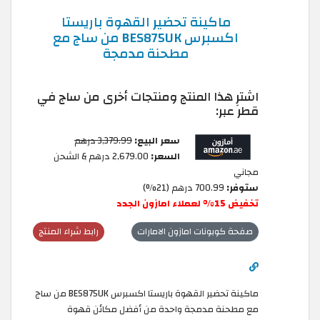
ماكينة تحضير القهوة باريستا
اكسبرس BES875UK من ساج مع
مطحنة مدمجة
اشترِ هذا المنتج ومنتجات أخرى من ساج في
قطر عبر:
سعر البيع:
3,379.99 درهم
السعر:
2,679.00 درهم & الشحن
مجاني
ستوفر:
700.99 درهم (21%)
تخفيض 15% لعملاء امازون الجدد
صفحة كوبونات امازون الامارات
رابط شراء المنتج
ماكينة تحضير القهوة باريستا اكسبرس BES875UK من ساج
مع مطحنة مدمجة واحدة من أفضل مكائن قهوة