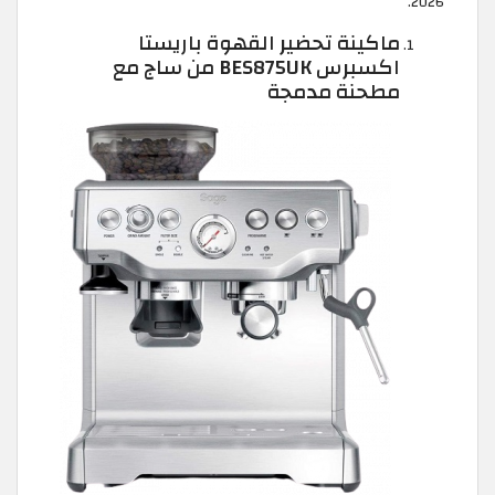
2026.
ماكينة تحضير القهوة باريستا
اكسبرس BES875UK من ساج مع
مطحنة مدمجة