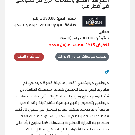
في قطر عبر:
سعر البيع:
999.00 درهم
صفقة اليوم:
699.00 درهم & الشحن
مجاني
ستوفر:
300.00 درهم (30%)
تخفيض 15% لعملاء امازون الجدد
صفحة كوبونات امازون الامارات
رابط شراء المنتج
ديلونجي ديديكا هي أفضل ماكينة قهوة ديلونجي تم
تطويرها ليس فقط لتحسين كفاءة استهلاك الطاقة، بل
أيضًا لتوفير مذاق وقوام لذيذ لقهوتك. تأتي ماكينة قهوة
ديلونجي بتصميم زر قابل للبرمجة لنتائج ثابتة وقدرة صب
فردية أو مزدوجة. يمكنه تقديم تسخين في غضون 30 ثانية
فقط وذلك بفضل نظام التسخين السريع، ويمكنك لاحقًا
ضبط درجة الحرارة المطلوبة بسهولة. كما يحتوي أيضًا على
صينية صب لضبط الأكواب الطويلة لكي تسهل عليك