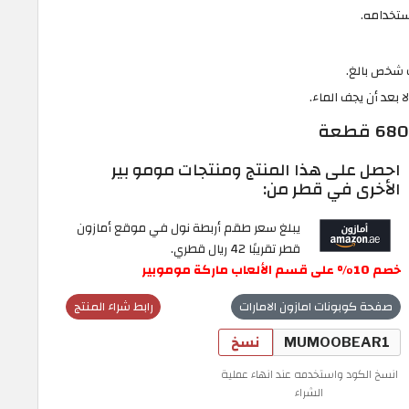
استخدامه.
ف شخص بالغ.
 بعد أن يجف الماء.
احصل على هذا المنتج ومنتجات مومو بير
الأخرى في قطر من:
يبلغ سعر طقم أربطة نول في موقع أمازون
قطر تقريبًا 42 ريال قطري.
خصم 10% على قسم الألعاب ماركة موموبير
صفحة كوبونات امازون الامارات
رابط شراء المنتج
نسخ
انسخ الكود واستخدمه عند انهاء عملية
الشراء