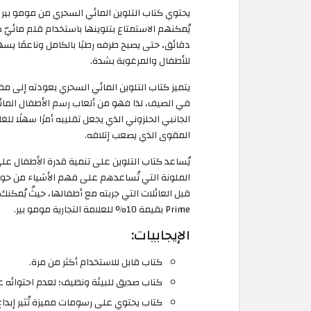
يحتوي كتاب التلوين المائي السحري من مومو بير 
يُمكنهم الاستمتاع بتلوينها باستخدام قلم مائيّ 
دقائق، حتى يصبح طرفه رطبًا بالكامل وناعمًا يسه
للأطفال والمرغوبة بشدة.
في الصيف، لذا فهو من ألعاب رسم الأطفال المائية
الجانبي الحلزوني الذي يجعل تقليبه أمرًا سهلًا ل
المقوى الذي يصعب إتلافه.
يُساعد كتاب التلوين على تنمية قدرة الأطفال على
Prime بقيمة 10% للعلامة التجارية مومو بير.
الإيجابيات:
كتاب قابل للاستخدام أكثر من مرة.
كتاب صديق للبيئة ونظيف؛ لعدم احتوائه 
كتاب يحتوي على رسومات مميزة تُثير إبداع 