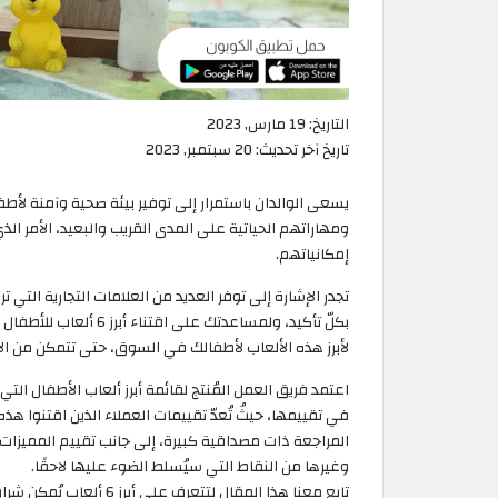
التاريخ:
19 مارس, 2023
تاريخ آخر تحديث:
20 سبتمبر, 2023
يسعى الوالدان باستمرار إلى توفير بيئة صحية وآمنة لأط
ومهاراتهم الحياتية على المدى القريب والبعيد، الأمر ال
إمكانياتهم.
تجدر الإشارة إلى توفر العديد من العلامات التجارية التي تر
بكلّ تأكيد، ولمساعدتك
لأبرز هذه الألعاب لأطفالك في السوق، حتى تتمكن من الا
اعتمد فريق العمل المُنتج لقائمة أبرز ألعاب الأطفال ال
في تقييمها، حيثُ تُعدّ تقييمات العملاء الذين اقتنوا ه
المراجعة ذات مصداقية كبيرة، إلى جانب تقييم المميزات 
وغيرها من النقاط التي سيُسلط الضوء عليها لاحقًا.
تابع معنا هذا المقال لت