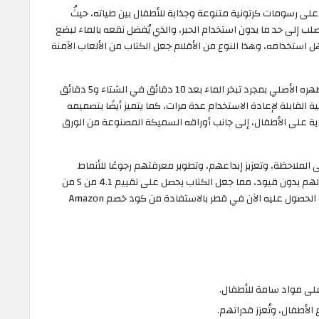
على رسومات كرتونية متنوعة وجذابة للأطفال بين طياته، حيثُ
صلب إلى حد ما بدون استخدام الحبر، والذي يُفضل نقعه بالماء لبضع
ل استخدامه، وهذا النوع من الأقلام جعل الكتاب من الألعاب الآمنة
يتميز كتاب التلوين المائي السحري بعودته إلى مظهره الأصلي بمجرد تبخر الماء بعد 10 دقائق في الشتاء و5 دقائق
 القابلة لإعادة الاستخدام عدة مرات، كما يتميز أيضًا بتصميمه
لغاية على الأطفال، إلى جانب أوراقه السميكة المصنوعة من الورق
 الملاحظة، وتعزيز إبداعهم، وتطوير معرفتهم رجوعًا للأنماط
الملونة التي تُساعدهم على فهم الأشياء من حولهم بدون قيود، مما جعل الكتاب يحصل على تقييم 4.1 من 5 من
قبل العائلات التي جربته مع أطفالها، حيثُ يُمكنك الحصول عليه الآن في قطر بالاستفادة من كود خصم Amazon
على مواد سامة للأطفال.
الأطفال، وتُعزز قدراتهم.