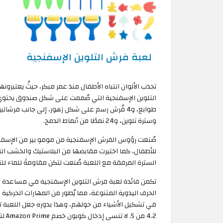
لعبة فرش التلوين الإسفنجية
تجذب الألوان انتباه الأطفال منذ عمر مبكر، حيثُ يعتبرو
طوابع، و4 فُرش رسم على شكل زهور، إلى جانب فرش
وسترة تلوين، و24 نمطًا من أنماط الدمج.
صُنعت رؤوس الفرش الإسفنجية من مومو بير من الإسفنج 
للأطفال، كما اختيرت مقابضها من البلاستيك والخشب الناعم
السترة المرفقة مع اللعبة صُنعت لتكن مقاومةً للماء لل
تكمن فائدة لعبة فرش التلوين الإسفنجية في مساعدة ال
الحرف اليدوية المتنوعة، مما يُطور من المهارات الحركية 
في تشكيل الأشياء من حولهم، وهذا بدوره جعل اللعبة تحصل
4.2 من 5. لا تنسى إدخال كوبون خصم Amazon Prime لتحصل على خصم بقيمة 10% على ألعاب مومو بير.