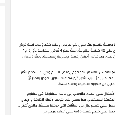
نها وسيلةً للتعبير عمّا يجول بخواطرهم، وعليه فقد وُجدت لعبة فرش
التلوين الإسفنجية التي صُممت على شكل صندوق يحتوي على 42 قطعةً متنوعةً، حيثُ يضمّ 4 فُرش إسفنجية دوّارة، و4
اتين طلاء، وفرشاتين أخرتين رفيعة، ومجرفة إسفنجية، ومئزرة دهان،
الممتص للماء من نوع فوم إيفا غير السام وذي الاستخدام الآمن
، حتى لا يُسبب الأذى لأيديهم عند التلوين، وجدير بالذكر أنّ
تقليل من صعوبة التنظيف وجعله سهلاً.
أطفال على الطلاء، والرسم، إلى جانب المشاركة في مشاريع
الدقيقة لعضلاتهم، كما يسمح لهم بتوليد الأفكار الخلاقة والإبداع
 على تقييم عالٍ من العائلات التي جربتها مسبقًا، والذي يُقدّر بـ