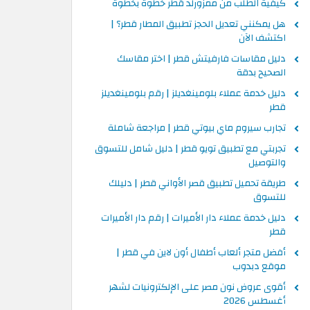
كيفية الطلب من ممزورلد قطر خطوة بخطوة
هل يمكنني تعديل الحجز تطبيق المطار قطر؟ |
اكتشف الآن
دليل مقاسات فارفيتش قطر | اختر مقاسك
الصحيح بدقة
دليل خدمة عملاء بلومينغديلز | رقم بلومينغديلز
قطر
تجارب سيروم ماي بيوتي قطر | مراجعة شاملة
تجربتي مع تطبيق تويو قطر | دليل شامل للتسوق
والتوصيل
طريقة تحميل تطبيق قصر الأواني قطر | دليلك
للتسوق
دليل خدمة عملاء دار الأميرات | رقم دار الأميرات
قطر
أفضل متجر ألعاب أطفال أون لاين في قطر |
موقع دبدوب
أقوى عروض نون مصر على الإلكترونيات لشهر
أغسطس 2026