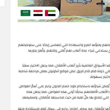
فالهم يملؤها المرح والسعادة التي تنعكس إيجابًا على سلوكياتهم
ذي يستدعي شراء عدة ألعاب لهم تُغني وقتهم، وتُعزز بدورها
فد الأسواق العالمية بأبرز ألعاب الأطفال، مما يجعل الاختيار صعبًا
 على اقتناء أبرز 6 ألعاب للأطفال في دولة قطر قام فريق عمل موقع الكوبون بعمل مراجعة شاملة
ختيار بسهولة.
تي يُمكن شراؤها باستخدام كود خصم امازون برايم على أهمّ العوامل
ذه الألعاب لأطفالهم سابقًا أولى هذه العوامل، مما يجعل هذه
التي تتمتع بها كلّ لعبة من حيث مناسبتها للأطفال، وتصميمها،
تعرف على أبرز 6 ألعاب يُمكن شراؤها للأطفال مع عروض امازون برايم في سوق قطر للاستفادة منها