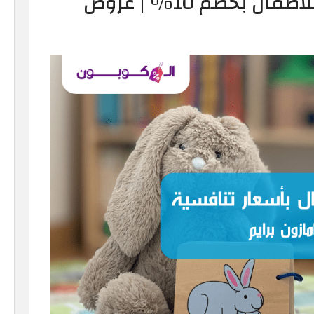
أبرز 6 ألعاب يُمكن شراؤها للأطفال بخصم 10% | عروض